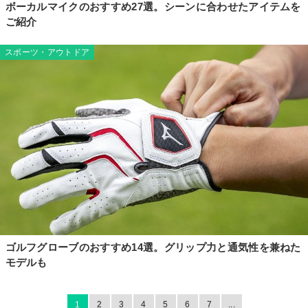
ボーカルマイクのおすすめ27選。シーンに合わせたアイテムを
ご紹介
スポーツ・アウトドア
ゴルフグローブのおすすめ14選。グリップ力と通気性を兼ねた
モデルも
1
2
3
4
5
6
7
...