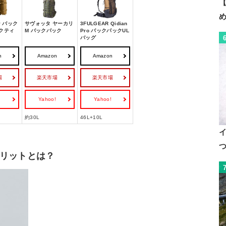
【
 バック
サヴォッタ ヤーカリ
3FULGEAR Qidian
タクティ
M バックパック
Pro バックパックUL
バッグ
n
Amazon
Amazon
場
楽天市場
楽天市場
!
Yahoo!
Yahoo!
約30L
46L+10L
リットとは？