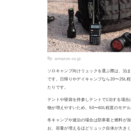
By:
amazon.co.jp
ソロキャンプ向けリュックを選ぶ際は、泊
です。日帰りやデイキャンプなら20〜25
たりです。
テントや寝袋を持参しテントで1泊する場合は
物が増えやすいため、50〜60L程度のモデ
冬キャンプや連泊の場合は防寒着と燃料が加
お、容量が増えるほどリュック自体が大き