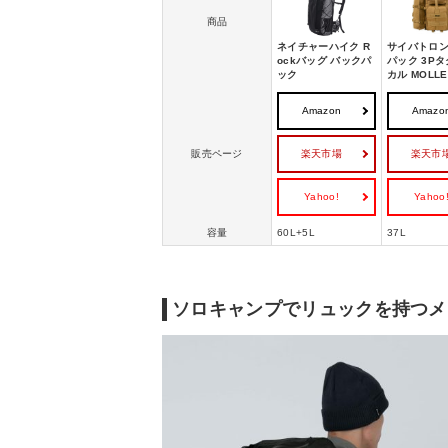
商品
ネイチャーハイク R
サイバトロン
ockバッグ バックパ
パック 3P
ック
カル MOLLE
Amazon
Amazo
楽天市場
楽天市
販売ページ
Yahoo!
Yahoo
容量
60L+5L
37L
ソロキャンプでリュックを持つメ