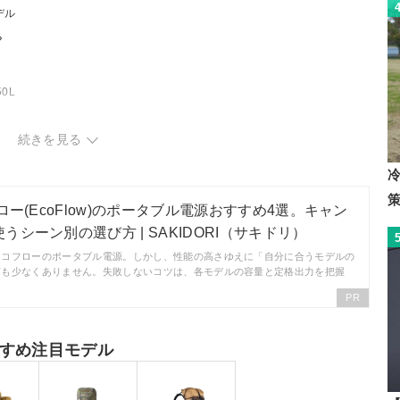
デル
？
0L
以上
続きを見る
る？
ロー(EcoFlow)のポータブル電源おすすめ4選。キャン
シーン別の選び方 | SAKIDORI（サキドリ）
エコフローのポータブル電源。しかし、性能の高さゆえに「自分に合うモデルの
声も少なくありません。失敗しないコツは、各モデルの容量と定格出力を把握
PR
すめ注目モデル