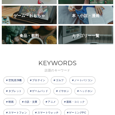
ゲーム・おもちゃ
本・小説・漫画
食品・飲料
カテゴリー一覧
KEYWORDS
話題のキーワード
空気清浄機
プロテイン
ゴルフ
ノートパソコン
タブレット
ゲームパッド
イヤホン
ヘッドホン
映画
小説・文庫
アニメ
漫画・コミック
スマートフォン
スマートウォッチ
ゲーミングPC