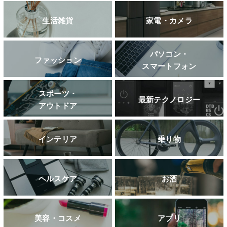
生活雑貨
家電・カメラ
パソコン・
ファッション
スマートフォン
スポーツ・
最新テクノロジー
アウトドア
インテリア
乗り物
ヘルスケア
お酒
美容・コスメ
アプリ