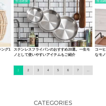
生活雑貨
生活
ング1
ステンレスフライパンのおすすめ20選。一生モ
コーヒ
ノとして使いやすいアイテムもご紹介
なモノ
1
2
3
4
5
6
7
...
CATEGORIES