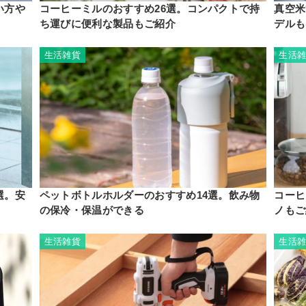
い方や
コーヒーミルのおすすめ26選。コンパクトで持
真空米
ち運びに便利な製品もご紹介
デルも
生活雑貨
生活
選。安
ペットボトルホルダーのおすすめ14選。飲み物
コーヒ
の保冷・保温ができる
ノもご
生活雑貨
生活