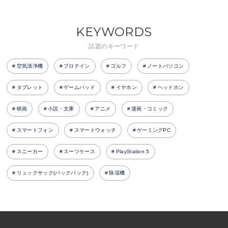
KEYWORDS
話題のキーワード
空気清浄機
プロテイン
ゴルフ
ノートパソコン
タブレット
ゲームパッド
イヤホン
ヘッドホン
映画
小説・文庫
アニメ
漫画・コミック
スマートフォン
スマートウォッチ
ゲーミングPC
スニーカー
スーツケース
PlayStation 5
リュックサック(バックパック)
除湿機