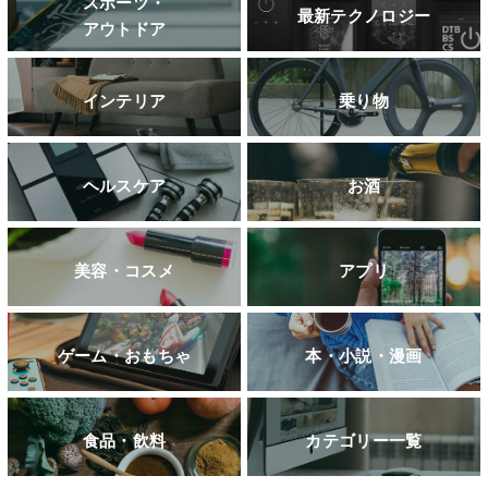
スポーツ・
最新テクノロジー
アウトドア
インテリア
乗り物
ヘルスケア
お酒
美容・コスメ
アプリ
ゲーム・おもちゃ
本・小説・漫画
食品・飲料
カテゴリー一覧