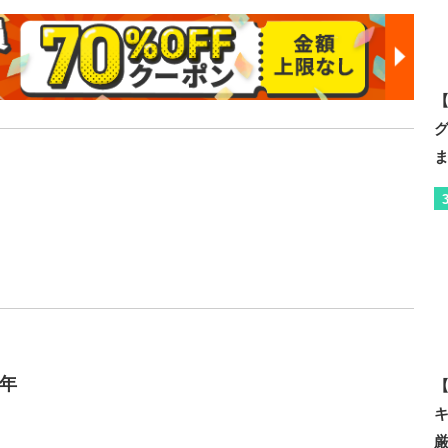
【
年
【