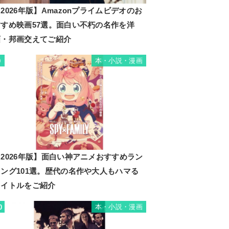
2026年版】Amazonプライムビデオのお
すすめ映画57選。面白い不朽の名作を洋
画・邦画交えてご紹介
本・小説・漫画
9
2026年版】面白い神アニメおすすめラン
キング101選。歴代の名作や大人もハマる
タイトルをご紹介
本・小説・漫画
0