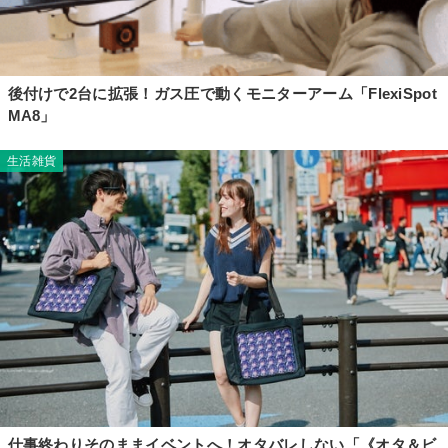
後付けで2台に拡張！ガス圧で動くモニターアーム「FlexiSpot
MA8」
生活雑貨
仕事終わりそのままイベントへ！オタバレしない「《オタ＆ビ