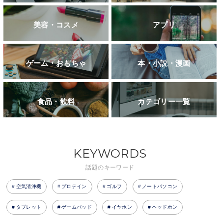
美容・コスメ
アプリ
ゲーム・おもちゃ
本・小説・漫画
食品・飲料
カテゴリー一覧
KEYWORDS
話題のキーワード
空気清浄機
プロテイン
ゴルフ
ノートパソコン
タブレット
ゲームパッド
イヤホン
ヘッドホン