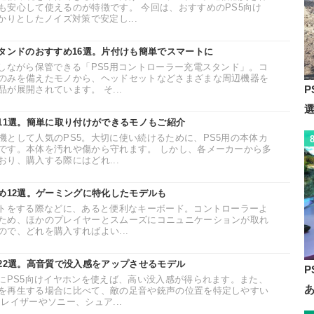
も安心して使えるのが特徴です。 今回は、おすすめのPS5向け
かりとしたノイズ対策で安定し...
スタンドのおすすめ16選。片付けも簡単でスマートに
電しながら保管できる「PS5用コントローラー充電スタンド」。コ
のみを備えたモノから、ヘッドセットなどさまざまな周辺機器を
P
が展開されています。 そ...
め11選。簡単に取り付けができるモノもご紹介
機として人気のPS5。大切に使い続けるために、PS5用の本体カ
です。本体を汚れや傷から守れます。 しかし、各メーカーから多
り、購入する際にはどれ...
め12選。ゲーミングに特化したモデルも
ットをする際などに、あると便利なキーボード。コントローラーよ
ため、ほかのプレイヤーとスムーズにコニュニケーションが取れ
で、どれを購入すればよい...
め22選。高音質で没入感をアップさせるモデル
P
際にPS5向けイヤホンを使えば、高い没入感が得られます。また、
を再生する場合に比べて、敵の足音や銃声の位置を特定しやすい
レイザーやソニー、シュア...