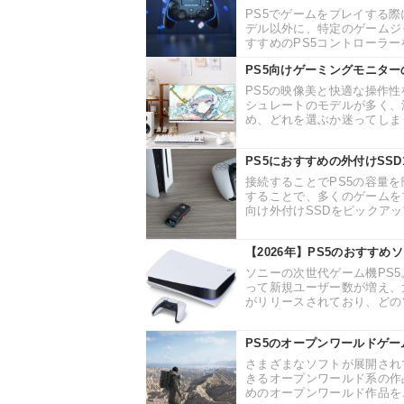
PS5でゲームをプレイする
デル以外に、特定のゲームジ
すすめのPS5コントローラー
PS5向けゲーミングモニタ
PS5の映像美と快適な操作
シュレートのモデルが多く、
め、どれを選ぶか迷ってしまう
PS5におすすめの外付けSS
接続することでPS5の容量を
することで、多くのゲームを
向け外付けSSDをピックアッ
【2026年】PS5のおすす
ソニーの次世代ゲーム機PS5
って新規ユーザー数が増え、
がリリースされており、どのソ
PS5のオープンワールドゲ
さまざまなソフトが展開され
きるオープンワールド系の作
めのオープンワールド作品をご