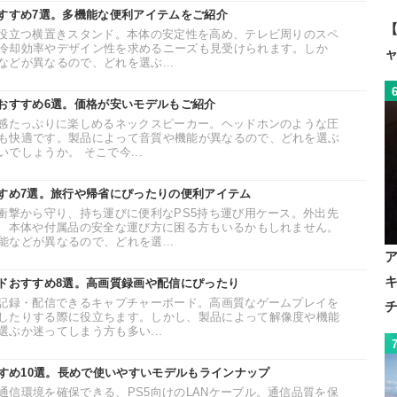
おすすめ7選。多機能な便利アイテムをご紹介
【
に役立つ横置きスタンド。本体の安定性を高め、テレビ周りのスペ
冷却効率やデザイン性を求めるニーズも見受けられます。しか
どが異なるので、どれを選ぶ...
ーおすすめ6選。価格が安いモデルもご紹介
場感たっぷりに楽しめるネックスピーカー。ヘッドホンのような圧
も快適です。製品によって音質や機能が異なるので、どれを選ぶ
でしょうか。 そこで今...
すすめ7選。旅行や帰省にぴったりの便利アイテム
を衝撃から守り、持ち運びに便利なPS5持ち運び用ケース。外出先
の、本体や付属品の安全な運び方に困る方もいるかもしれません。
などが異なるので、どれを選...
ードおすすめ8選。高画質録画や配信にぴったり
ま記録・配信できるキャプチャーボード。高画質なゲームプレイを
したりする際に役立ちます。しかし、製品によって解像度や機能
ぶか迷ってしまう方も多い...
すすめ10選。長めで使いやすいモデルもラインナップ
通信環境を確保できる、PS5向けのLANケーブル。通信品質を保