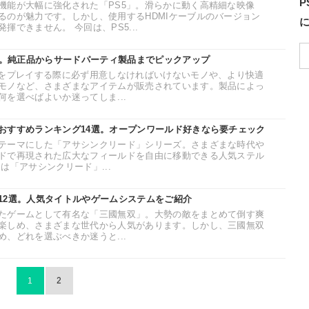
P
機能が大幅に強化された「PS5」。滑らかに動く高精細な映像
るのが魅力です。しかし、使用するHDMIケーブルのバージョン
揮できません。 今回は、PS5...
3選。純正品からサードパーティ製品までピックアップ
ムをプレイする際に必ず用意しなければいけないモノや、より快適
モノなど、さまざまなアイテムが販売されています。製品によっ
を選べばよいか迷ってしま...
おすすめランキング14選。オープンワールド好きなら要チェック
テーマにした「アサシンクリード」シリーズ。さまざまな時代や
ドで再現された広大なフィールドを自由に移動できる人気ステル
は「アサシンクリード」...
12選。人気タイトルやゲームシステムをご紹介
たゲームとして有名な「三國無双」。大勢の敵をまとめて倒す爽
楽しめ、さまざまな世代から人気があります。しかし、三國無双
、どれを選ぶべきか迷うと...
1
2