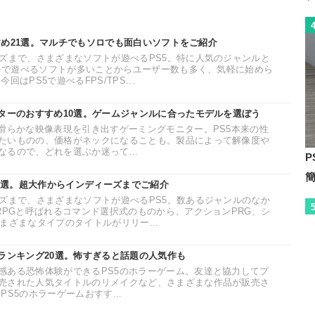
おすすめ21選。マルチでもソロでも面白いソフトをご紹介
ーズまで、さまざまなソフトが遊べるPS5。特に人気のジャンルと
無料で遊べるソフトが多いことからユーザー数も多く、気軽に始めら
はPS5で遊べるFPS/TPS...
ニターのおすすめ10選。ゲームジャンルに合ったモデルを選ぼう
と滑らかな映像表現を引き出すゲーミングモニター。PS5本来の性
たいものの、価格がネックになることも。製品によって解像度や
るので、どれを選ぶか迷って...
P
35選。超大作からインディーズまでご紹介
ーズまで、さまざまなソフトが遊べるPS5。数あるジャンルのなか
RPGと呼ばれるコマンド選択式のものから、アクションPRG、シ
まざまなタイプのタイトルがリリー...
めランキング20選。怖すぎると話題の人気作も
感ある恐怖体験ができるPS5のホラーゲーム。友達と協力してプ
売された人気タイトルのリメイクなど、さまざまな作品が販売さ
S5のホラーゲームおすす...