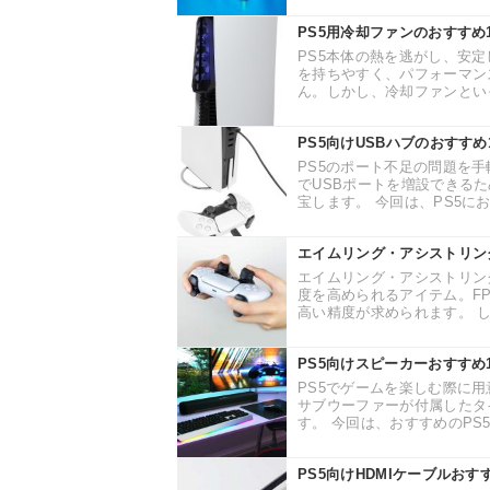
PS5用冷却ファンのおすすめ
PS5本体の熱を逃がし、安
を持ちやすく、パフォーマン
ん。しかし、冷却ファンといっ
PS5向けUSBハブのおすす
PS5のポート不足の問題を手
でUSBポートを増設できる
宝します。 今回は、PS5にお
エイムリング・アシストリング
エイムリング・アシストリン
度を高められるアイテム。F
高い精度が求められます。 し
PS5向けスピーカーおすす
PS5でゲームを楽しむ際に
サブウーファーが付属したタ
す。 今回は、おすすめのPS5
PS5向けHDMIケーブルお