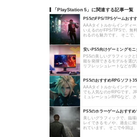
「PlayStation 5」に関連する記事一覧
PS5のFPS/TPSゲーム
AAAタイトルからインディ
いえるのがFPS/TPSで、
れるのも魅力です。 そこで、今回
安いPS5向けゲーミングモ
PS5の美しいグラフィック
能を発揮できるモデルを選び
リフレッシュレートなどが異な
PS5のおすすめRPGソフト
AAAタイトルからインディ
でも人気なのがRPGです。J
ミュレーションRPGなど、さ
PS5のホラーゲームおすす
美しいグラフィックで、臨場
レイできるモノや、過去に発
れています。 そこで今回は、P