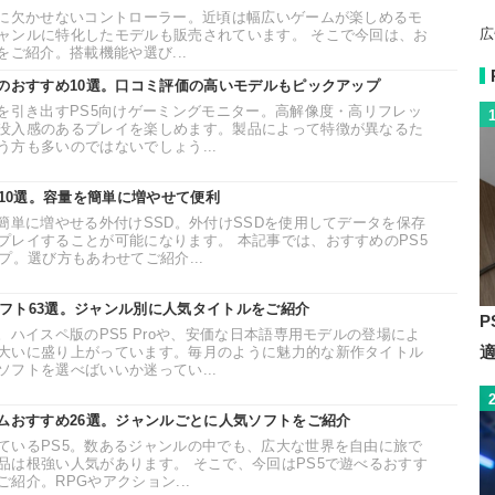
際に欠かせないコントローラー。近頃は幅広いゲームが楽しめるモ
広
ャンルに特化したモデルも販売されています。 そこで今回は、お
をご紹介。搭載機能や選び...
ーのおすすめ10選。口コミ評価の高いモデルもピックアップ
性を引き出すPS5向けゲーミングモニター。高解像度・高リフレッ
没入感のあるプレイを楽しめます。製品によって特徴が異なるた
方も多いのではないでしょう...
D10選。容量を簡単に増やせて便利
簡単に増やせる外付けSSD。外付けSSDを使用してデータを保存
プレイすることが可能になります。 本記事では、おすすめのPS5
プ。選び方もあわせてご紹介...
めソフト63選。ジャンル別に人気タイトルをご紹介
P
。ハイスペ版のPS5 Proや、安価な日本語専用モデルの登場によ
大いに盛り上がっています。毎月のように魅力的な新作タイトル
フトを選べばいいか迷ってい...
ームおすすめ26選。ジャンルごとに人気ソフトをご紹介
ているPS5。数あるジャンルの中でも、広大な世界を自由に旅で
品は根強い人気があります。 そこで、今回はPS5で遊べるおすす
紹介。RPGやアクション...