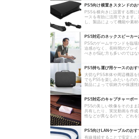
PS5向け横置きスタンドの
PS5を横向きに設置する際
ースを有効に活用できます。
し、製品によって機能や素材な
PS5対応のネックスピーカ
PS5のゲームサウンドを臨
迫感がなく、長時間のプレイ
べきか悩む方も多いのではない
PS5持ち運び用ケースのお
大切なPS5本体や周辺機器
でもPS5を楽しみたいもの
製品によって収納力や保護性能
PS5対応のキャプチャーボ
PS5の美しい映像をそのま
共有したり、実況動画を作成
性などが異なるので、どれを選
PS5向けLANケーブルのお
有線接続することで安定した