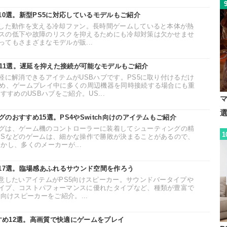
10選。新型PS5に対応しているモデルもご紹介
定した動作を支える冷却ファン。長時間ゲームしていると本体が熱
スの低下や故障のリスクを抑えるためにも冷却対策は欠かせませ
てもさまざまなモデルが販...
め11選。遅延を抑えた接続が可能なモデルもご紹介
軽に解消できるアイテムがUSBハブです。PS5に取り付けるだけ
ため、ゲームプレイ中に多くの周辺機器を同時接続する場合にも重
すすめのUSBハブをご紹介。US...
マ
のおすすめ15選。PS4やSwitch向けのアイテムもご紹介
グは、ゲーム機のコントローラーに装着してシューティングの精
1
PSなどのゲームは、細かな操作で勝敗が決まることがあるので、
かし、多くのメーカーが...
め17選。臨場感あふれるサウンド空間を作ろう
用意したいアイテムがPS5向けスピーカー。サウンドバータイプや
イプ、コストパフォーマンスに優れたタイプなど、種類が豊富で
向けスピーカーをご紹介。...
すすめ12選。高画質で快適にゲームをプレイ