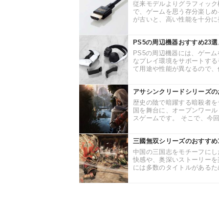
従来モデルよりグラフィック
で、ゲームを思う存分楽しめ
が古いと、高い性能を十分に発
PS5の周辺機器おすすめ2
PS5の周辺機器には、ゲー
なプレイ環境をサポートする
て用途や性能が異なるので、何
アサシンクリードシリーズの
歴史の陰で暗躍する暗殺者を
国を舞台に、オープンワール
スゲームです。 そこで、今回
三國無双シリーズのおすすめ
中国の三国志をモチーフにし
快感や、奥深いストーリーを
には多数のタイトルがあるため