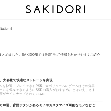
tation 5
る記事をまとめました。SAKIDORIでは最新"モノ"情報をわかりやすくご紹介
7選。大容量で快適なストレージを実現
ムを快適にプレイできるPS5。大ボリュームのゲームはその分容
ームを保存できるようにSSDの購入がおすすめ。とはいえ、さま
がラインナップされているの...
すめ10選。背面ボタンがあるモノやカスタマイズ可能なモノなどご