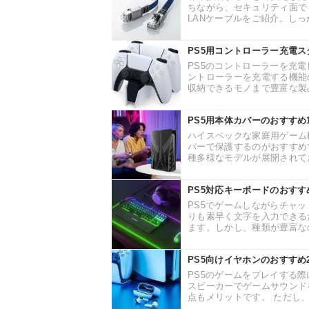
ちながら、セキュリティ面で
LANケーブルをご紹介。しっ
PS5用コントローラー充電
PS5のコントローラーを充
ントローラーを充電する機能
収納できるモノまで豊富な製品
PS5用本体カバーのおすす
ハイスペックな家庭用ゲーム
バーで保護するのがおすすめ
種多様なモデルが展開されてお
PS5対応キーボードのおすす
PS5でゲームしながらチャ
りも素早く文字を入力できる
ます。しかし、種類が豊富なの
PS5向けイヤホンのおすす
PS5のゲームをプレイする
スピーカーでゲームサウンド
点もメリットです。 ただし、