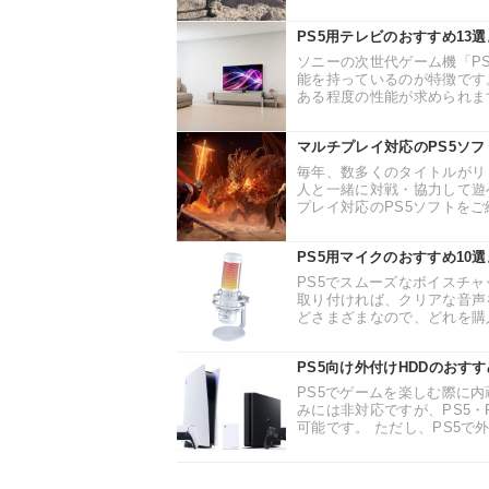
PS5用テレビのおすすめ13選
ソニーの次世代ゲーム機「PS
能を持っているのが特徴です
ある程度の性能が求められます。
マルチプレイ対応のPS5ソ
毎年、数多くのタイトルがリ
人と一緒に対戦・協力して遊
プレイ対応のPS5ソフトをご紹
PS5用マイクのおすすめ10
PS5でスムーズなボイスチ
取り付ければ、クリアな音声
どさまざまなので、どれを購入
PS5向け外付けHDDのおす
PS5でゲームを楽しむ際に内
みには非対応ですが、PS5・
可能です。 ただし、PS5で外