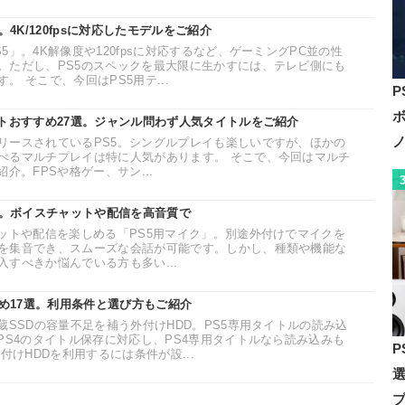
。4K/120fpsに対応したモデルをご紹介
5」。4K解像度や120fpsに対応するなど、ゲーミングPC並の性
。ただし、PS5のスペックを最大限に生かすには、テレビ側にも
 そこで、今回はPS5用テ...
P
フトおすすめ27選。ジャンル問わず人気タイトルをご紹介
リースされているPS5。シングルプレイも楽しいですが、ほかの
べるマルチプレイは特に人気があります。 そこで、今回はマルチ
介。FPSや格ゲー、サン...
選。ボイスチャットや配信を高音質で
ャットや配信を楽しめる「PS5用マイク」。別途外付けでマイクを
を集音でき、スムーズな会話が可能です。しかし、種類や機能な
すべきか悩んでいる方も多い...
すめ17選。利用条件と選び方もご紹介
蔵SSDの容量不足を補う外付けHDD。PS5専用タイトルの読み込
PS4のタイトル保存に対応し、PS4専用タイトルなら読み込みも
P
付けHDDを利用するには条件が設...