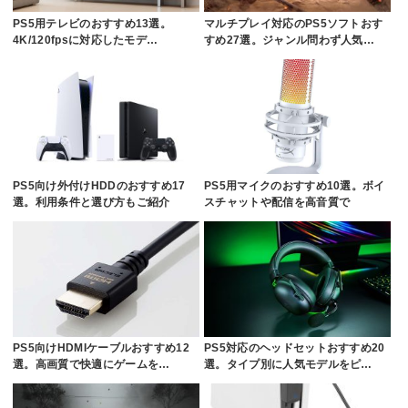
PS5用テレビのおすすめ13選。
マルチプレイ対応のPS5ソフトおす
4K/120fpsに対応したモデ…
すめ27選。ジャンル問わず人気…
PS5向け外付けHDDのおすすめ17
PS5用マイクのおすすめ10選。ボイ
選。利用条件と選び方もご紹介
スチャットや配信を高音質で
PS5向けHDMIケーブルおすすめ12
PS5対応のヘッドセットおすすめ20
選。高画質で快適にゲームを…
選。タイプ別に人気モデルをピ…