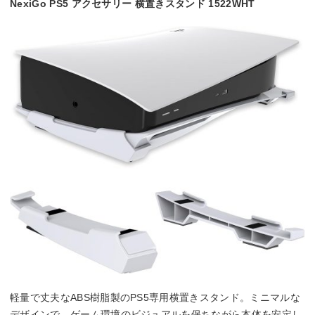
NexiGo PS5 アクセサリー 横置きスタンド 1522WHT
軽量で丈夫なABS樹脂製のPS5専用横置きスタンド。ミニマルな
デザインで、ゲーム環境のビジュアルを保ちながら本体を安定し