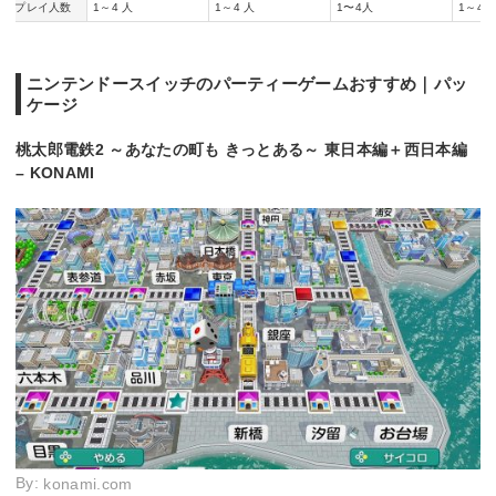
プレイ人数
1～4 人
1～4 人
1〜4人
1～4 
ニンテンドースイッチのパーティーゲームおすすめ｜パッ
ケージ
桃太郎電鉄2 ～あなたの町も きっとある～ 東日本編＋西日本編
– KONAMI
By:
konami.com