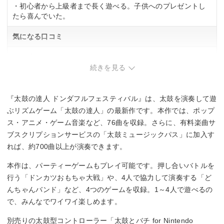
・初心者から上級者まで長く遊べる。子供へのプレゼントし
たら喜んでいた。
気になる口コミ
・関連する口コミはありませんでした。
続きを見る
『太鼓の達人 ドンダフルフェスティバル』は、太鼓を演奏して遊
ぶリズムゲーム「太鼓の達人」の最新作です。本作では、ポップ
ス・アニメ・ゲーム音楽など、76曲を収録。さらに、有料楽曲サ
ブスクリプションサービスの「太鼓ミュージックパス」に加入す
れば、約700曲以上が演奏できます。
本作は、パーティーゲームもプレイ可能です。押し合いバトルを
行う「ドンカツおもちゃ大戦」や、4人で協力して演奏する「ど
んちゃんバンド」など、4つのゲームを収録。1～4人で遊べるの
で、みんなでワイワイ楽しめます。
別売りの太鼓型コントローラー「太鼓とバチ for Nintendo