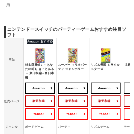
用
ニンテンドースイッチのパーティーゲームおすすめ注目ソ
フト
Amazon おすすめ
商品
桃太郎電鉄2 ～あな
スーパー マリオパー
リズム天国 ミラクル
世界の
たの町も きっとある
ティ ジャンボリー
スターズ
～ 東日本編＋西日本
編
Amazon
Amazon
Amazon
A
楽天市場
楽天市場
楽天市場
販売ページ
Yahoo!
Yahoo!
Yahoo!
Y
ジャンル
ボードゲーム
パーティ
リズムゲーム
テーブ