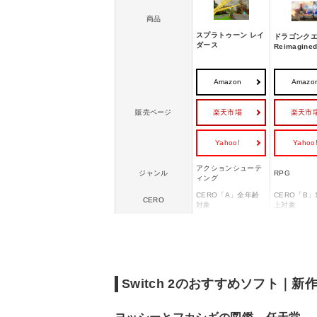
商品
スプラトゥーン レイ
ドラゴンクエ
ダース
Reimagine
Amazon
Amazo
楽天市場
楽天市
販売ページ
Yahoo!
Yahoo
アクションシューテ
ジャンル
RPG
ィング
CERO「A」全年齢
CERO「B」
CERO
対象
上対象
オンライン
◯
ー
プレイ人数：1人
ローカル通信：2～4
プレイ人数
人
1人
インターネット通
信：2～4人
Switch 2のおすすめソフト｜新