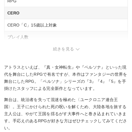
RPG
CERO
CERO「C」15歳以上対象
プレイ人数
続きを見る
1人
ネットワークプレイ人数
アトラスといえば、『真・女神転生』や『ペルソナ』といった現
–
代を舞台にしたRPGで有名ですが、本作はファンタジーの世界を
舞台にしたRPG。「ペルソナ」シリーズの『3』『4』『5』を手
掛けたスタッフによる完全新作となっています。
舞台は、統治者を失って混迷を極めた〈ユークロニア連合王
国〉。王子にかけられた死の呪いを解くため、大陸各地を旅する
主人公は、やがて王国を揺るがす大事件へと巻き込まれていきま
す。手応えのあるRPGが好きな方はぜひチェックしてみてくださ
い。