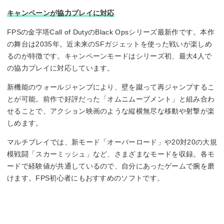
キャンペーンが協力プレイに対応
～40人
FPSの金字塔Call of DutyのBlack Opsシリーズ最新作です。本作
の舞台は2035年。近未来のSFガジェットを使った戦いが楽しめ
るのが特徴です。キャンペーンモードはシリーズ初、最大4人で
の協力プレイに対応しています。
新機能のウォールジャンプにより、壁を蹴って再ジャンプするこ
とが可能。前作で好評だった「オムニムーブメント」と組み合わ
せることで、アクション映画のような縦横無尽な移動や射撃が楽
しめます。
マルチプレイでは、新モード「オーバーロード」や20対20の大規
模戦闘「スカーミッシュ」など、さまざまなモードを収録。各モ
ードで経験値が共通しているので、自分にあったゲームで腕を磨
けます。FPS初心者にもおすすめのソフトです。