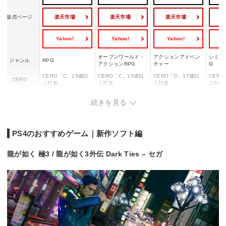
楽天市場
楽天市場
楽天市場
販売ページ
Yahoo!
Yahoo!
Yahoo!
Y
オープンワールド・
アクションアドベン
シミュ
ジャンル
RPG
アクションRPG
チャー
G
CERO「C」15歳以
CERO「C」15歳以
CERO「D」17歳以
CERO
CERO
上対象
上対象
上対象
上対象
プレイ人数
1人
1人
1人
1人
続きを見る
ネットワーク
ー
ー
ー
ー
プレイ人数
PS4のおすすめゲーム｜新作ソフト編
龍が如く 極3 / 龍が如く3外伝 Dark Ties – セガ