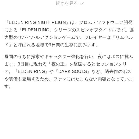
続きを見る
1人
ネットワークプレイ人数
『ELDEN RING NIGHTREIGN』は、フロム・ソフトウェア開発
～3人
による「ELDEN RING」シリーズのスピンオフタイトルです。協
力型のサバイバルアクションゲームで、プレイヤーは「リムベル
ド」と呼ばれる地域で3日間の生存に挑みます。
昼間のうちに探索やキャラクター強化を行い、夜にはボスに挑み
ます。3日目に現れる「夜の王」を撃破するとセッションクリ
ア。『ELDEN RING』や『DARK SOULS』など、過去作のボス
や装備も登場するため、ファンにはたまらない内容となっていま
す。