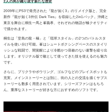
2人の男が織り成す新たな歴史
–
2009年にPS3で発売された『龍が如く3』のリメイク版と、完全
新作『龍が如く3外伝 Dark Ties』を収録した2in1パック。沖縄と
東京を舞台に桐生一馬と峯義孝、それぞれの物語が極クオリティ
で描かれます。
桐生は「堂島の龍・極」と「琉球スタイル」の2つのバトルスタ
イルを使い分け可能。峯はシュートボクシングベースのスタイリ
ッシュな戦闘で、闇覚醒により冷酷かつ容赦のない連撃を繰り出
します。オリジナル版で敵として使ってきた技を使えるのも魅力
です。
さらに、プリクラやボウリング、ゴルフなどのプレイスポットも
充実。メインストーリーとは別に、街の人との交流を描くサブス
トーリーも数多く用意されています。シリーズファンはもちろ
ん、重厚なストーリーが好きな方におすすめのソフトです。