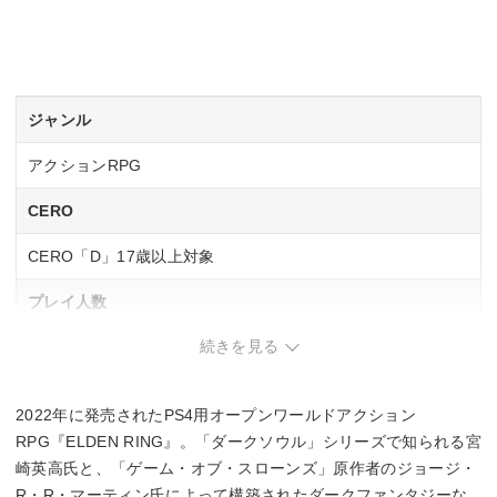
ジャンル
アクションRPG
CERO
CERO「D」17歳以上対象
プレイ人数
続きを見る
1 人
ネットワークプレイ人数
2022年に発売されたPS4用オープンワールドアクション
～6 人
RPG『ELDEN RING』。「ダークソウル」シリーズで知られる宮
崎英高氏と、「ゲーム・オブ・スローンズ」原作者のジョージ・
R・R・マーティン氏によって構築されたダークファンタジーな