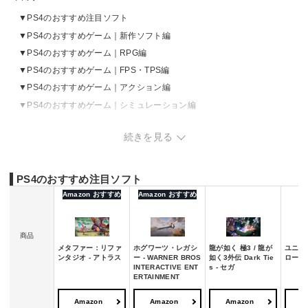
PS4のおすすめ注目ソフト
PS4のおすすめゲーム｜新作ソフト編
PS4のおすすめゲーム｜RPG編
PS4のおすすめゲーム｜FPS・TPS編
PS4のおすすめゲーム｜アクション編
PS4のおすすめゲーム｜シミュレーション編
PS4のおすすめゲーム｜アドベンチャー編
続きを見る
PS4のおすすめゲーム｜格闘ゲーム編
PS4のおすすめゲーム｜スポーツ編
PS4用ゲームの売れ筋ランキングをチェック
PS4のおすすめ注目ソフト
PS4用ゲームの選び方
Amazon おすすめ
Amazon おすすめ
商品
メタファー：リファ
ホグワーツ・レガシ
龍が如く 極3 / 龍が
ユニコ
ンタジオ - アトラス
ー - WARNER BROS
如く3外伝 Dark Tie
ロード 
INTERACTIVE ENT
s - セガ
ERTAINMENT
Amazon
Amazon
Amazon
A