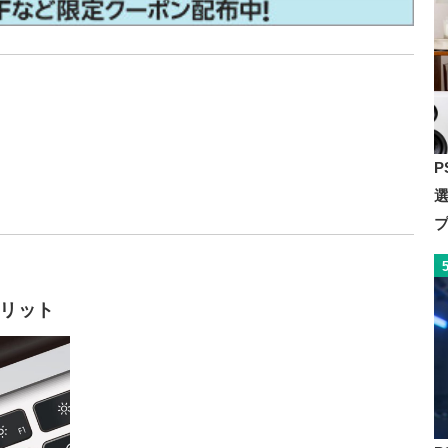
P
メリット