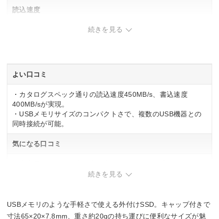
読込速度
続きを見る
450 MB/s
書込速度
400 MB/s
よい口コミ
・カタログスペック通りの読込速度450MB/s、書込速度
400MB/sが実現。
・USBメモリサイズのコンパクトさで、複数のUSB機器との
同時接続が可能。
気になる口コミ
・大容量データを一度に書き込むと、200GB程度でキャッシ
ュ切れが発生し速度が60MB/s程度に低下。
続きを見る
・長時間の連続読み書きで本体が発熱。
USBメモリのような手軽さで使える外付けSSD。キャップ付きで
寸法65×20×7.8mm、重さ約20gの持ち運びに便利なサイズが魅