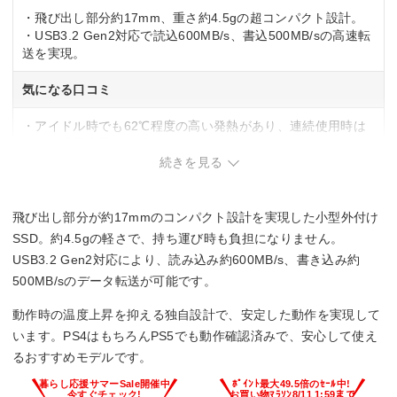
・飛び出し部分約17mm、重さ約4.5gの超コンパクト設計。
・USB3.2 Gen2対応で読込600MB/s、書込500MB/sの高速転
送を実現。
気になる口コミ
・アイドル時でも62℃程度の高い発熱があり、連続使用時は
さらに温度上昇する傾向。
・極めてコンパクトなため、紛失リスクが高く保管に注意が
続きを見る
必要。
飛び出し部分が約17mmのコンパクト設計を実現した小型外付け
SSD。約4.5gの軽さで、持ち運び時も負担になりません。
USB3.2 Gen2対応により、読み込み約600MB/s、書き込み約
500MB/sのデータ転送が可能です。
動作時の温度上昇を抑える独自設計で、安定した動作を実現して
います。PS4はもちろんPS5でも動作確認済みで、安心して使え
るおすすめモデルです。