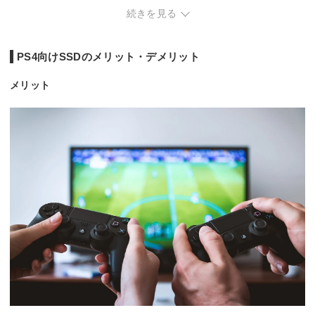
読込速度
1050MB/s
1000MB/s
600MB/s
560MB
続きを見る
書込速度
1000MB/s
900MB/s
500MB/s
530MB
PS4向けSSDのメリット・デメリット
メリット