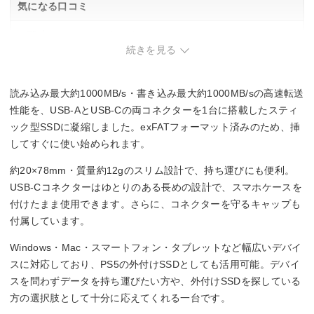
気になる口コミ
・関連する口コミはありませんでした。
続きを見る
読み込み最大約1000MB/s・書き込み最大約1000MB/sの高速転送
性能を、USB-AとUSB-Cの両コネクターを1台に搭載したスティ
ック型SSDに凝縮しました。exFATフォーマット済みのため、挿
してすぐに使い始められます。
約20×78mm・質量約12gのスリム設計で、持ち運びにも便利。
USB-Cコネクターはゆとりのある長めの設計で、スマホケースを
付けたまま使用できます。さらに、コネクターを守るキャップも
付属しています。
Windows・Mac・スマートフォン・タブレットなど幅広いデバイ
スに対応しており、PS5の外付けSSDとしても活用可能。デバイ
スを問わずデータを持ち運びたい方や、外付けSSDを探している
方の選択肢として十分に応えてくれる一台です。