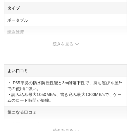
タイプ
ポータブル
読込速度
続きを見る
1050 MB/s
書込速度
1000 MB/s
よい口コミ
・IP65準拠の防水防塵性能と3m耐落下性で、持ち運びや屋外
での使用に強い。
・読み込み最大1050MB/s、書き込み最大1000MB/sで、ゲー
ムのロード時間が短縮。
気になる口コミ
・表面のラバー素材にゴミや糸くずがつきやすく、こまめな
手入れが必要な場合あり。
続きを見る