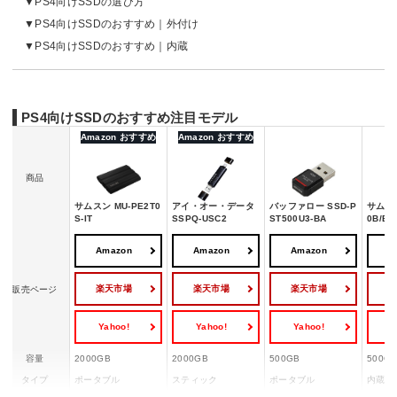
PS4向けSSDの選び方
PS4向けSSDのおすすめ｜外付け
PS4向けSSDのおすすめ｜内蔵
PS4向けSSDのおすすめ注目モデル
Amazon おすすめ
Amazon おすすめ
商品
サムスン MU-PE2T0
アイ・オー・データ
バッファロー SSD-P
サムスン
S-IT
SSPQ-USC2
ST500U3-BA
0B/EC
Amazon
Amazon
Amazon
A
楽天市場
楽天市場
楽天市場
販売ページ
Yahoo!
Yahoo!
Yahoo!
Y
容量
2000GB
2000GB
500GB
500G
タイプ
ポータブル
スティック
ポータブル
内蔵