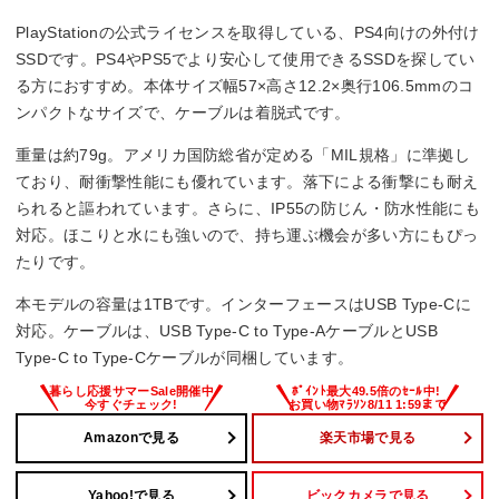
PlayStationの公式ライセンスを取得している、PS4向けの外付け
SSDです。PS4やPS5でより安心して使用できるSSDを探してい
る方におすすめ。本体サイズ幅57×高さ12.2×奥行106.5mmのコ
ンパクトなサイズで、ケーブルは着脱式です。
重量は約79g。アメリカ国防総省が定める「MIL規格」に準拠し
ており、耐衝撃性能にも優れています。落下による衝撃にも耐え
られると謳われています。さらに、IP55の防じん・防水性能にも
対応。ほこりと水にも強いので、持ち運ぶ機会が多い方にもぴっ
たりです。
本モデルの容量は1TBです。インターフェースはUSB Type-Cに
対応。ケーブルは、USB Type-C to Type-AケーブルとUSB
Type-C to Type-Cケーブルが同梱しています。
Amazonで見る
楽天市場で見る
Yahoo!で見る
ビックカメラで見る