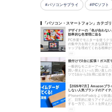
パソコンサプライ
PCソフト
「パソコン・スマートフォン」カテゴリ
デザイナーの「色が合わない」を解
効率的な色管理に迫る
PC作業でモニターを使うク
の集中力を削ぐ大きな課題で
ャップを埋めてくれる相棒が欠
PR
後付けで2台に拡張！ガス圧で動
一般的なモニターアームは、
買い替えといった買い直しの
ツで1台から2台用に拡張できる「Fl
【2026年7月】Amazonプ
しない人気ブランドのアイテ
iPhoneやAirPodsを
ど、日常的に使うアイテムだ
する一方で、コストを抑えたい
PR