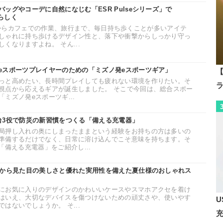
ッグやコーデに自然になじむ「ESR Pulseシリーズ」で
分らしく
勤・通学からカフェでの作業、旅行まで、毎日持ち歩くことが多いアイテ
しゃれに持ち歩けるデザイン性と、落下や衝撃からしっかり守っ
くなりますよね。 そん...
eスポーツプレイヤーのための「ミズノ発eスポーツギア」
【
っと高めたい、長時間プレイしても疲れない環境を作りたい。そ
視点から応えるギアが誕生しました。 そこで今回は、総合スポー
ミズノ発eスポーツギ...
台3役で防災の新習慣をつくる「備える充電器」
局押し入れの奥にしまったままという経験をお持ちの方は多いの
準備するだけでなく、日常に溶け込んでこそ意味を持ちます。そ
「備える充電器」をご紹介し...
」から見た目の美しさと優れた実用性を備えた夏仕様のおしゃれス
にお気に入りのデザインのかわいいケースやスマホアクセを着け
はいえ、大切なデバイスを傷つけないための頑丈さや、使いやす
U
はないでしょうか。 そ...