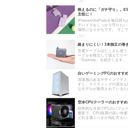
PR
映えるのに「ガチ守り」。ESRケ
主役に！
iPhoneやAirPodsを
デバイスをしっかり守りたい
犠牲になりがちです。 そこで今
PR
絡まりにくい！3本独立の巻き
充電ケーブルはたくさん使う
ーブルを独立して扱えてケー
「Gizmory」を紹介します。 
白いゲーミングPCのおすす
清潔感のあるデザインでデス
すく、ライティングの演出も
なモデルが販売されているため
空冷CPUクーラーのおすす
効率的な冷却でPCのパフォ
豊富で、CPU負荷の高い作
どれを選ぶべきか悩む方もいる