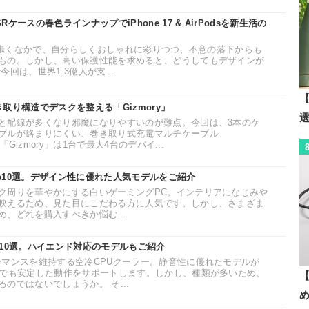
ースの春色ラインナップでiPhone 17 & AirPodsを新生活の
毎日持ち歩くなかで、自分らしくおしゃれに彩りつつ、不意の落下からも
もの。しかし、高い保護性能を求めると、どうしてもデザインが
回は、世界1.3億人が支...
【
取り構造でデスクを整える「Gizmory」
と配線が多くなり邪魔になりやすいのが難点。今回は、3本のケ
ブルが絡まりにくい、巻き取り式充電マルチケーブル
「Gizmory」は1台で最大4台のデバイ...
め10選。デザイン性に優れた人気モデルをご紹介
ク周りを華やかにする白いゲーミングPC。インテリアになじみや
映えるため、見た目にこだわる方に人気です。しかし、さまざま
、どれを購入すべきか悩む...
め10選。ハイエンド対応のモデルもご紹介
ーマンスを維持する空冷CPUクーラー。静音性に優れたモデルが
業でも安定した動作をサポートします。しかし、種類が多いため、
【
のではないでしょうか。 そ...