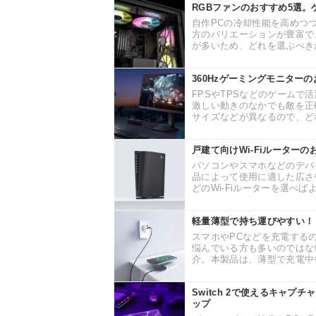
RGBファンのおすすめ5選
自作PCの冷却性能を高めつ
方のバリエーションが豊富で
が多いため、どれを選ぶべきか
360Hzゲーミングモニター
FPSやTPSなどのゲームで
激しい動きのなかでも敵を正
サイズなどが異なるので、どれ
戸建て向けWi-Fiルーター
パソコンやスマホなどのデバイ
品によって使用に適した広さ
どのWi-Fiルーターを選べば
軽量薄型で持ち運びやすい！
スマホやPCなどを充電する
悩んでいる方も多いのではな
介。本製品は、薄型で充電中や
Switch 2で使えるキャ
ップ