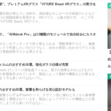
"。プレミアムXRグラス「VITURE Beast XRグラス」の実力を
選択肢が増えている昨今。高性能なモニターや大画面テレビなど
けの視聴体験を実現する「XRグラス」も魅力的です。 そこで今
URE Beast XRグラス」...
。「AIMdesk Pro」は13種類のモジュールで自分好みにカスタ
ボタンをワンタッチで切り替えられる「電動昇降デスク」。健康
ングで作業したい方だけでなく、自分の体型に合わせてデスク高
電動昇降デスクを導入する...
【
護フィルムのおすすめ16選。強化ガラス仕様が充実
hone 17シリーズ用保護フィルム。落下の衝撃をやわらげるガラ
が多数販売されています。製品によって素材や機能などが異なる
う方も多いのではないでし...
ースのおすすめ20選。衝撃を和らげる安心設計モデルも
撃から守るiPhoneケース。デザイン性に優れたモノから耐衝撃
幅広く展開されています。製品によってデザインや機能などが異
しまう方も多いのではない...