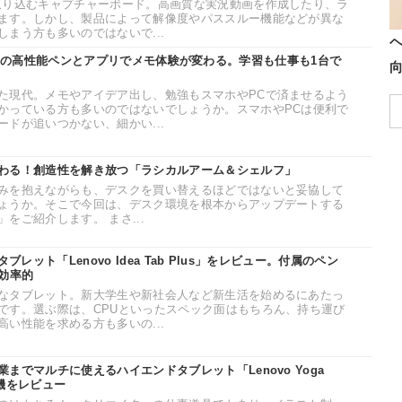
取り込むキャプチャーボード。高画質な実況動画を作成したり、ラ
ます。しかし、製品によって解像度やパススルー機能などが異な
まう方も多いのではないで...
e Pad」の高性能ペンとアプリでメモ体験が変わる。学習も仕事も1台で
た現代。メモやアイデア出し、勉強もスマホやPCで済ませるよう
かっている方も多いのではないでしょうか。スマホやPCは便利で
ドが追いつかない、細かい...
わる！創造性を解き放つ「ラシカルアーム＆シェルフ」
みを抱えながらも、デスクを買い替えるほどではないと妥協して
ょうか。そこで今回は、デスク環境を根本からアップデートする
をご紹介します。 まさ...
ブレット「Lenovo Idea Tab Plus」をレビュー。付属のペン
効率的
なタブレット。新大学生や新社会人など新生活を始めるにあたっ
です。選ぶ際は、CPUといったスペック面はもちろん、持ち運び
い性能を求める方も多いの...
までマルチに使えるハイエンドタブレット「Lenovo Yoga
機をレビュー