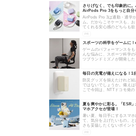
さりげなく、でも印象的に。バ
AirPods Pro 3をもっと自
AirPods Pro 3は通
ム。だからこそケースも、お
てくれる安心感のどちらも欲し
PR
スポーツの科学をゲームに！
ゲームのパフォーマンスをも
んな悩みに、スポーツ科学の
ツブランドミズノが開発した「
毎日の充電が備えになる！1
防災グッズを揃えたけれど結
ではないでしょうか。備えは
こで今回は、NTTドコモ発の
夏を爽やかに彩る。「ESR
マホアクセが登場！
暑い夏、毎日手にするスマホ
て、気分を上げたいもの。と
さも妥協したくないポイントで
PR