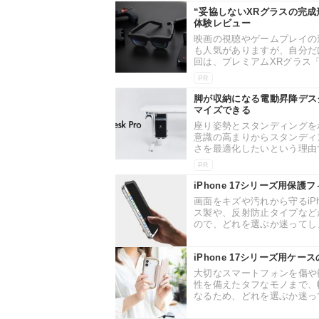
“妥協しないXRグラスの完成形
体験レビュー
映画の視聴やゲームプレイの
も人気がありますが、自分だ
回は、プレミアムXRグラス「VIT
PR
脚が収納になる電動昇降デスク
マイズできる
座り姿勢とスタンディングを
意識の高まりからスタンディ
さを最適化したいという理由で
PR
iPhone 17シリーズ用保
画面をキズや汚れから守るiP
ス製や、反射防止タイプなど
ので、どれを選ぶか迷ってしま
iPhone 17シリーズ用ケ
大切なスマートフォンを傷や衝
性を備えたタフなモノまで、
なるため、どれを選ぶか迷って