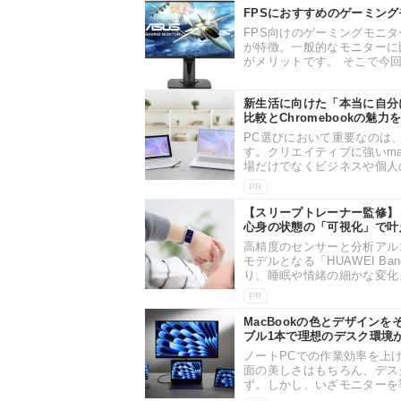
FPSにおすすめのゲーミング
FPS向けのゲーミングモニ
が特徴。一般的なモニターに
がメリットです。 そこで今回は
新生活に向けた「本当に自分に合
比較とChromebookの魅力
PC選びにおいて重要なのは
す。クリエイティブに強いma
場だけでなくビジネスや個人の
PR
【スリープトレーナー監修】「H
心身の状態の「可視化」で叶
高精度のセンサーと分析アルゴ
モデルとなる「HUAWEI Ba
り、睡眠や情緒の細かな変化ま
PR
MacBookの色とデザインを
ブル1本で理想のデスク環境
ノートPCでの作業効率を上げ
面の美しさはもちろん、デス
ず。しかし、いざモニターを導