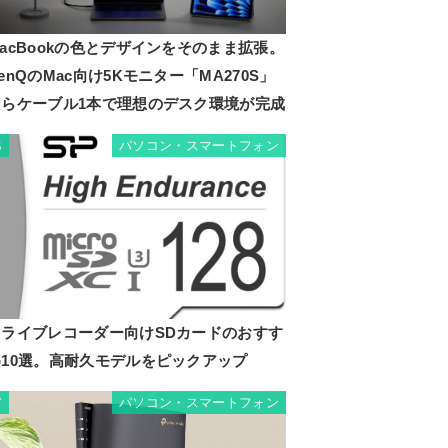
acBookの色とデザインをそのまま拡張。
enQのMac向け5Kモニター「MA270S」
ならケーブル1本で理想のデスク環境が完成
パソコン・スマートフォン
6
ドライブレコーダー向けSDカードのおすす
め10選。高耐久モデルをピックアップ
パソコン・スマートフォン
7