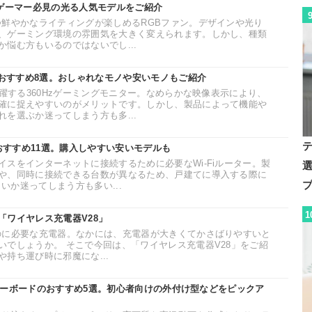
。ゲーマー必見の光る人気モデルをご紹介
つ鮮やかなライティングが楽しめるRGBファン。デザインや光り
、ゲーミング環境の雰囲気を大きく変えられます。しかし、種類
悩む方もいるのではないでし...
のおすすめ8選。おしゃれなモノや安いモノもご紹介
活躍する360Hzゲーミングモニター。なめらかな映像表示により、
確に捉えやすいのがメリットです。しかし、製品によって機能や
を選ぶか迷ってしまう方も多...
のおすすめ11選。購入しやすい安いモデルも
スをインターネットに接続するために必要なWi-Fiルーター。製
や、同時に接続できる台数が異なるため、戸建てに導入する際に
よいか迷ってしまう方も多い...
1
「ワイヤレス充電器V28」
のに必要な充電器。なかには、充電器が大きくてかさばりやすいと
いでしょうか。 そこで今回は、「ワイヤレス充電器V28」をご紹
持ち運び時に邪魔にな...
プチャーボードのおすすめ5選。初心者向けの外付け型などをピックア