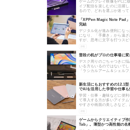
ゲームのプレイ映像をPCに
イブ配信を楽しむのに活躍し
るので、どれを選ぶか迷ってし
「XPPen Magic Not
完結
デジタル化が進み便利になっ
になり、「手書き」から遠ざ
すが、思考に文字を打つスピー
PR
普段の机がプロの仕事場に変
デスク周りのごちゃつきに悩
いる方もいるのではないでし
「ラシカルアーム＆シェルフ」
新生活にもおすすめの12.1型タ
でAIを活用した学習や仕事も
学習・仕事・趣味などに便利
て導入する方が多いアイテム
やすさや画面の美しさなど、高
PR
ゲームからクリエイティブ作業
Tab」。薄型かつ高性能の名