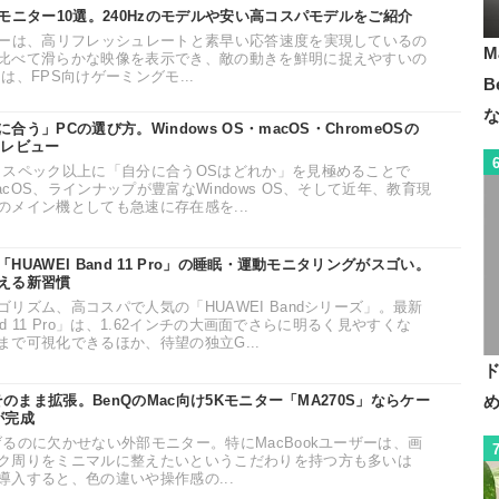
モニター10選。240Hzのモデルや安い高コスパモデルをご紹介
ターは、高リフレッシュレートと素早い応答速度を実現しているの
M
比べて滑らかな映像を表示でき、敵の動きを鮮明に捉えやすいの
、FPS向けゲーミングモ...
B
う」PCの選び方。Windows OS・macOS・ChromeOSの
をレビュー
、スペック以上に「自分に合うOSはどれか」を見極めることで
cOS、ラインナップが豊富なWindows OS、そして近年、教育現
メイン機としても急速に存在感を...
UAWEI Band 11 Pro」の睡眠・運動モニタリングがスゴい。
える新習慣
リズム、高コスパで人気の「HUAWEI Bandシリーズ」。最新
nd 11 Pro」は、1.62インチの大画面でさらに明るく見やすくな
で可視化できるほか、待望の独立G...
そのまま拡張。BenQのMac向け5Kモニター「MA270S」ならケー
が完成
るのに欠かせない外部モニター。特にMacBookユーザーは、画
ク周りをミニマルに整えたいというこだわりを持つ方も多いは
入すると、色の違いや操作感の...