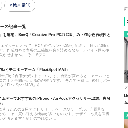
携帯電話
広
ーの記事一覧
消。BenQ「Creative Pro PD2732U」の正確な色再現性と
リエイターにとって、PCとの色ズレや煩雑な配線は、日々の制作
す。作業効率と表現の正確性を突き詰めるなら、デバイス間のギ
かせません。 そこでプロ...
くモニターアーム「FlexiSpot MA8」
1台用か2台用かが決まっています。台数が変わると、アームごと
コストと手間がかかるのが難点です。 そこで今回は、後付けパー
exiSpot MA8」を...
B
ライムデーでおすすめのiPhone・AirPodsアクセサリー12選。失敗
ム
より快適に使うための専用アクセサリー。ケースやケーブル、充電器な
からこそ、買い替える機会が多いものです。デザインや質を重視
と考える方も多いのではない...