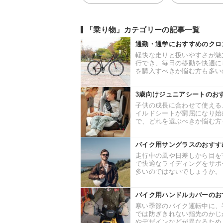
「乗り物」カテゴリーの記事一覧
通勤・通学におすすめのクロ
軽快な走りと扱いやすさが魅
行でき、毎日の移動を快適に
を購入すべきか悩む方も多いの
3歳向けジュニアシートのお
子供の成長に合わせて使える
イルドシートが窮屈になり始
で、どれを選ぶべきか悩む方も
バイク用サングラスのおすす
走行中の風や日差しから目を
で快適なライディングをサポ
多いのではないでしょうか。 
バイク用ハンドルカバーのお
寒い季節のバイク運転中に、
では防ぎきれない指先のかじ
やデザインなどが異なるため、