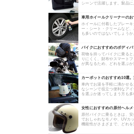
シーンで活躍します。製品によ
車用ホイールクリーナーのお
ホイールに付着したブレーキ
ー・シート・クリームなど、
も多いのではないでしょうか。
バイクにおすすめのボディバ
荷物を持ってバイクに乗ると
りにくく、財布やスマートフ
が異なるため、どれを選ぶか迷
カーポットのおすすめ10選
車内でお湯を手軽に沸かせる
なシーンで役立つ便利なアイ
を選ぶか迷ってしまう方も多い
女性におすすめの原付ヘルメ
原付バイクに乗るときは、安
でおしゃれなモノや、UVカ
機能性がさまざまで、どれを選