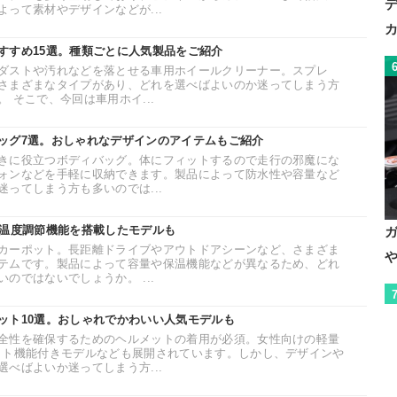
って素材やデザインなどが...
すすめ15選。種類ごとに人気製品をご紹介
ダストや汚れなどを落とせる車用ホイールクリーナー。スプレ
さまざまなタイプがあり、どれを選べばよいのか迷ってしまう方
 そこで、今回は車用ホイ...
ッグ7選。おしゃれなデザインのアイテムもご紹介
きに役立つボディバッグ。体にフィットするので走行の邪魔にな
ォンなどを手軽に収納できます。製品によって防水性や容量など
ってしまう方も多いのでは...
。温度調節機能を搭載したモデルも
カーポット。長距離ドライブやアウトドアシーンなど、さまざま
テムです。製品によって容量や保温機能などが異なるため、どれ
のではないでしょうか。 ...
ット10選。おしゃれでかわいい人気モデルも
全性を確保するためのヘルメットの着用が必須。女性向けの軽量
ット機能付きモデルなども展開されています。しかし、デザインや
べばよいか迷ってしまう方...