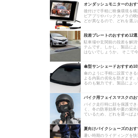
オンダッシュモニターのおす
後付けで手軽に映像環境を構
ビアプリやバックカメラの映
どが異なるので、どれを選ぶか
段差プレートのおすすめ12
駐車場や玄関前の段差を解消
テムです。しかし、製品によ
はないでしょうか。 そこで今
傘型サンシェードおすすめ1
傘のように手軽に設置できる
よる内装の劣化を防ぎます。
るのも魅力です。製品によって
バイク用フェイスマスクのお
バイク走行時に顔を保護でき
く、冬の防寒効果や夏の紫外
ているため、どれを選べばよい
夏向けバイクシューズのおす
暑い時期のライディングを快