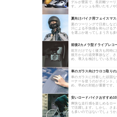
デルが豊富で、長距離ツーリ
す。メッシュを用いたモノや透
夏向けバイク用フェイスマス
夏のツーリングで日差しなど
汗による不快感を和らげるア
を選ぶか迷ってしまう方も多い
前後2カメラ型ドライブレコ
前方だけでなく後方も同時に
後方からの追突事故など、さ
め、導入を検討している方も多
車のガラス向けウロコ取りの
車のガラスに付着した頑固な
ーナーを使うのがポイント。
め、早めの対処が重要です。 
安いロードバイクおすすめ1
爽快な走行感を楽しめるロー
で活躍します。しかし、さま
も多いのではないでしょうか。