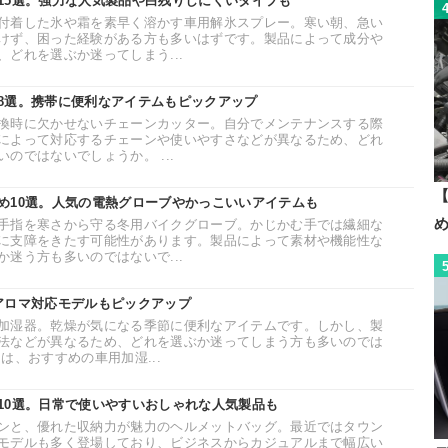
15選。強力な人気製品や白残りしにくいタイプも
付着した氷や霜を素早く溶かす車用解氷スプレー。寒い朝、急い
けず、困った経験がある方も多いはずです。製品によって成分や
どれを選ぶか迷ってしまう...
8選。携帯に便利なアイテムもピックアップ
換時に欠かせないチェーンカッター。自分でメンテナンスする際
によって対応するチェーンや使いやすさなどが異なるため、どれ
のではないでしょうか。 ...
【
め10選。人気の電熱グローブやかっこいいアイテムも
手指を寒さから守る冬用バイクグローブ。かじかむ手では繊細な
に支障をきたす可能性があります。製品によって素材や機能性な
迷う方も多いのではないで...
アロマ対応モデルもピックアップ
加湿器。乾燥が気になる季節に便利なアイテムです。しかし、製
法などが異なるため、どれを選ぶか迷ってしまう方も多いのでは
は、おすすめの車用加湿...
10選。日常で使いやすいおしゃれな人気製品も
ンと、優れた収納力が魅力のヘルメットバッグ。最近ではタウン
モデルも多く登場しており、ビジネスからカジュアルまで幅広い