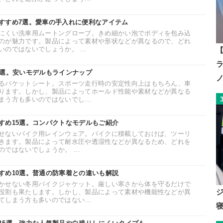
すすめ7選。愛車の手入れに便利なアイテム
にくい洗車用ムートングローブ。きめ細かい泡でボディを包み込
のが魅力です。製品によって素材や形状などが異なるので、どれ
のではないでしょうか。 ...
【
8選。安いモデルもラインナップ
るバケットシート。スポーツ走行時の安定性向上はもちろん、車
ります。しかし、製品によってホールド性能や素材などが異なる
う方も多いのではないでし...
すめ15選。コンパクトなモデルもご紹介
せないバイク用レインウェア。バイクに積載しておけば、ツーリ
きます。製品によって耐水圧や透湿性などが異なるため、どれを
ではないでしょうか。 ...
すめ10選。普通の防寒着との違いも解説
かせない冬用バイクジャケット。厳しい寒さから体を守るだけで
役割も果たします。しかし、製品によって素材や機能性などが異
しまう方も多いのではない...