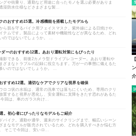
ングや街乗り、通勤など用途に合ったモノを選ぶ必要がありま
湿防水仕様などさまざまな製...
クのおすすめ15選。冷感機能を搭載したモデルも
から肌を守るバイク用フェイスマスク。紫外線による日焼けや、
イテムです。製品によって素材や機能性などが異なるため、どれ
のではないでしょうか。 ...
ーダーのおすすめ12選。あおり運転対策にもぴったり
【
撮影できる、前後2カメラ型ドライブレコーダー。あおり運転や
まざまなトラブルの記録に役立ちます。万が一の事態に備えるた
いのではないでしょうか。 ...
おすすめ12選。適切なケアでクリアな視界を確保
1
ウロコ状の水垢は、通常の洗車では落ちにくいため、専用のクリ
放置すると視界が悪化し、安全運転に支障をきたす恐れがあるた
今回は、車のガラス向け...
0選。初心者にぴったりなモデルもご紹介
ドバイク。通勤や通学、週末のサイクリングまで、幅広いシーン
ざまなモデルが販売されているため、どれを購入すべきか悩む方
 そこで今回は、安いロ...