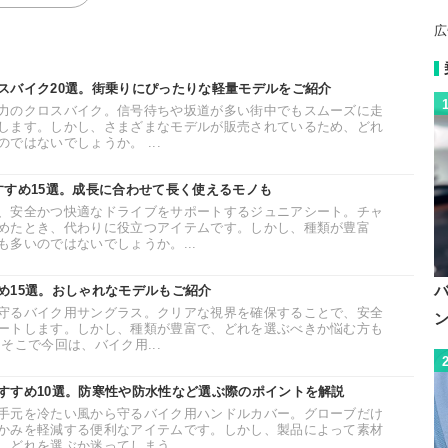
広
スバイク20選。街乗りにぴったりな軽量モデルをご紹介
力のクロスバイク。信号待ちや坂道が多い街中でもスムーズに走
します。しかし、さまざまなモデルが販売されているため、どれ
ではないでしょうか。 ...
すすめ15選。成長に合わせて長く使えるモノも
、安全かつ快適なドライブをサポートするジュニアシート。チャ
めたとき、代わりに役立つアイテムです。しかし、種類が豊富
多いのではないでしょうか。...
め15選。おしゃれなモデルもご紹介
守るバイク用サングラス。クリアな視界を確保することで、安全
ートします。しかし、種類が豊富で、どれを選ぶべきか悩む方も
そこで今回は、バイク用...
すすめ10選。防寒性や防水性など選ぶ際のポイントを解説
手元を冷たい風から守るバイク用ハンドルカバー。グローブだけ
かみを軽減する便利なアイテムです。しかし、製品によって素材
どれを選ぶか迷ってしまう...