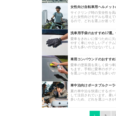
女性向け自転車用ヘルメット
サイクリング時の安全性を高
えた女性向けモデルも増えて
るので、どれを選ぶか迷ってし
洗車用手袋のおすすめ17選
愛車をきれいに保つために欠
やすく車にやさしいアイテム
む方も多いのではないでしょう
車用コンパウンドのおすすめ
愛車の塗装面を美しく保つ車
ちます。手軽に愛車のボディ
を選ぶべきか悩む方も多いので
車中泊向けポータブルクーラ
夏の車中泊を快適にするポー
して注目されています。暑い
多いため、どれを選ぶべきか悩