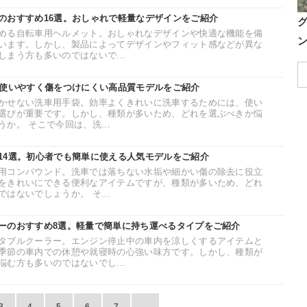
のおすすめ16選。おしゃれで軽量なデザインをご紹介
める自転車用ヘルメット。おしゃれなデザインや快適な機能を備
います。しかし、製品によってデザインやフィット感などが異な
まう方も多いのではないで...
。使いやすく傷をつけにくい高品質モデルをご紹介
かせない洗車用手袋。効率よくきれいに洗車するためには、使い
選びが重要です。しかし、種類が多いため、どれを選ぶべきか悩
か。 そこで今回は、洗...
14選。初心者でも簡単に使える人気モデルをご紹介
用コンパウンド。洗車では落ちない水垢や細かい傷の除去に役立
をきれいにできる便利なアイテムですが、種類が多いため、どれ
はないでしょうか。 そ...
ーのおすすめ8選。軽量で簡単に持ち運べるタイプをご紹介
タブルクーラー。エンジン停止中の車内を涼しくするアイテムと
季節の車内での休憩や就寝時の心強い味方です。しかし、種類が
む方も多いのではないでし...