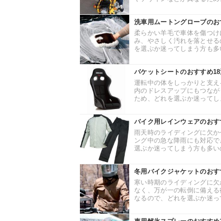
洗車用ムートングローブのお
柔らかい羊毛で車体を傷つけ
み、やさしく汚れを落とせる
を選ぶか迷ってしまう方も多い
バケットシートのおすすめ1
運転中の体をしっかりと支え
内のドレスアップにもつなが
ため、どれを選ぶか迷ってしま
バイク用レインウェアのおす
雨天時のライディングに欠か
ング中の急な降雨にも対応で
選ぶか迷ってしまう方も多いの
冬用バイクジャケットのおす
寒い時期のライディングに欠
なく、万が一の転倒に備える
なるので、どれを選ぶか迷って