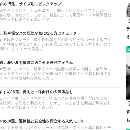
すめ15選。サイズ別にピックアップ
築できるオンダッシュモニター。純正ナビがない車でも、カーナ
像を映し出せます。しかし、製品によって画面サイズや解像度な
迷ってしまう方も多いので...
【
選。駐車場などの段差が気になる方はチェック
する段差プレート。車や自転車などの出入りをサポートするアイ
って特徴が異なるため、どれを選ぶか迷ってしまう方も多いので
回は、おすすめの段差プ...
0選。暑い夏を快適に過ごせる便利アイテム
傘型サンシェード。駐車中の車内温度の上昇を抑制し、紫外線に
炎天下でのハンドルの熱さを和らげ、乗車時の不快感を軽減でき
サイズや遮熱率が異なるの...
すすめ16選。夏向け・冬向けの人気製品も
るバイク用フェイスマスク。排気ガスの吸引を防ぐだけではな
線対策にも使える製品です。しかし、さまざまな製品が展開され
【
か迷ってしまうことも多いの...
すめ10選。通気性と安全性を両立する人気モデル
適にする夏向けバイクシューズ。通気性・フィット感に優れたモ