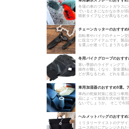
車用解氷スプレーのおすすめ
冬場の車のフロントガラスに
でいるときになかなか氷が溶
噴射タイプなどが異なるため、
チェーンカッターのおすすめ
自転車やバイクのチェーン交
に役立つアイテムです。製品
を選ぶか迷ってしまう方も多い
冬用バイクグローブのおすす
寒い季節のライディングで、
操作が難しくなり、安全運転
どが異なるため、どれを選ぶか
車用加湿器のおすすめ9選。
車内の乾燥対策に役立つ車用
品によって加湿方式や給電方
ないでしょうか。 そこで今回
ヘルメットバッグのおすすめ
ミリタリーテイストのデザイ
ユース向けにアレンジされた