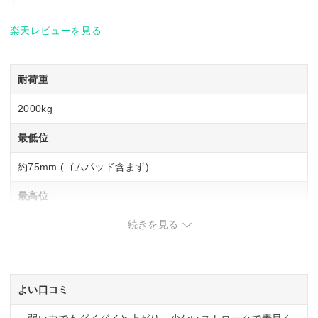
楽天レビューを見る
耐荷重
2000kg
最低位
約75mm (ゴムパッド含まず)
最高位
続きを見る
約505mm (ゴムパッド含まず)
SG規格適合
ー
よい口コミ