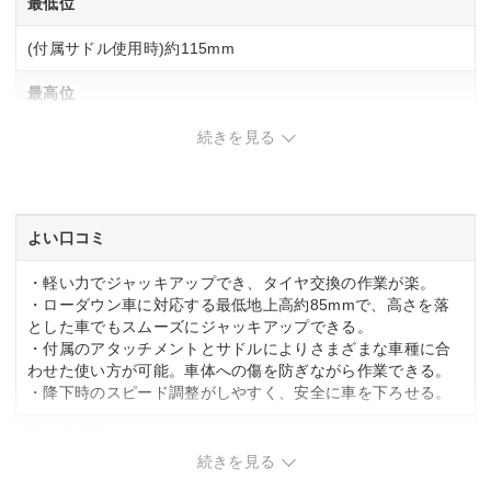
最低位
(付属サドル使用時)約115mm
最高位
続きを見る
(付属サドル使用時)約365mm
SG規格適合
ー
よい口コミ
・軽い力でジャッキアップでき、タイヤ交換の作業が楽。
・ローダウン車に対応する最低地上高約85mmで、高さを落
とした車でもスムーズにジャッキアップできる。
・付属のアタッチメントとサドルによりさまざまな車種に合
わせた使い方が可能。車体への傷を防ぎながら作業できる。
・降下時のスピード調整がしやすく、安全に車を下ろせる。
気になる口コミ
続きを見る
・ハンドルがストレート形状のため、狭いスペースではスト