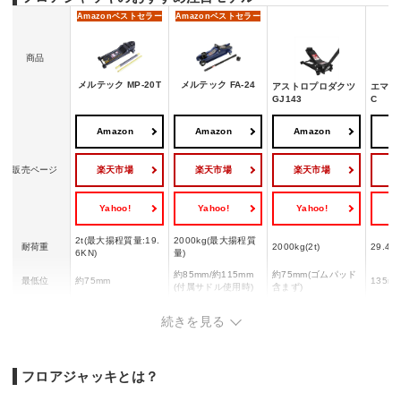
Amazon
ベストセラー
Amazon
ベストセラー
商品
メルテック MP-20T
メルテック FA-24
アストロプロダクツ
エマーソ
GJ143
C
Amazon
Amazon
Amazon
A
楽天市場
楽天市場
楽天市場
販売ページ
Yahoo!
Yahoo!
Yahoo!
Y
2t(最大揚程質量:19.
2000kg(最大揚程質
耐荷重
2000kg(2t)
29.4k
6KN)
量)
約85mm/約115mm
約75mm(ゴムパッド
最低位
約75mm
135m
(付属サドル使用時)
含まず)
約335mm/約365mm
約505mm(ゴムパッ
最高位
615mm
435m
続きを見る
(付属サドル使用時)
ド含まず)
SG規格適合
ー
ー
ー
◯
フロアジャッキとは？