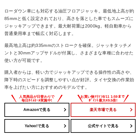
ロークが不足する場合あり。
・降下時に急に下がることがあり、操作にコツが必要。
ローダウン車にも対応する油圧フロアジャッキ。最低地上高が約
85mmと低く設定されており、高さを落とした車でもスムーズに
ジャッキアップできます。最大耐荷重は2000kg。軽自動車から
普通乗用車まで幅広く対応します。
最高地上高は約335mmのストロークを確保。ジャッキタッチメ
ントと30mmアップサドルが付属し、さまざまな車種に合わせた
使い方が可能です。
購入者からは、軽い力でジャッキアップできる操作性の高さや、
降下時のスピードを調整しやすい点が好評。タイヤ交換の作業効
率を上げたい方におすすめのモデルです。
Amazonで見る
楽天市場で見る
Yahoo!で見る
公式サイトで見る