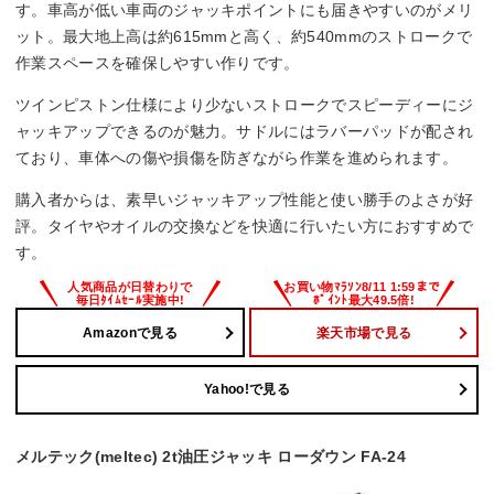
が大変。
す。車高が低い車両のジャッキポイントにも届きやすいのがメリ
・倉庫内での作業向きで、持ち運びには工夫が必要。
ット。最大地上高は約615mmと高く、約540mmのストロークで
作業スペースを確保しやすい作りです。
ツインピストン仕様により少ないストロークでスピーディーにジ
ャッキアップできるのが魅力。サドルにはラバーパッドが配され
ており、車体への傷や損傷を防ぎながら作業を進められます。
購入者からは、素早いジャッキアップ性能と使い勝手のよさが好
評。タイヤやオイルの交換などを快適に行いたい方におすすめで
す。
Amazonで見る
楽天市場で見る
Yahoo!で見る
メルテック(meltec) 2t油圧ジャッキ ローダウン FA-24