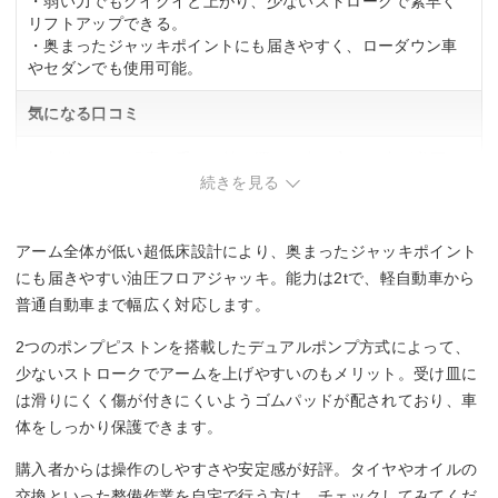
・弱い力でもグイグイと上がり、少ないストロークで素早く
リフトアップできる。
・奥まったジャッキポイントにも届きやすく、ローダウン車
やセダンでも使用可能。
気になる口コミ
・本体が30kg程度と重く、持ち運びや出し入れに力が必要。
・ミニバンなど車高がある場合、最高位の505mmでは高さが
続きを見る
足りない場合あり。
アーム全体が低い超低床設計により、奥まったジャッキポイント
にも届きやすい油圧フロアジャッキ。能力は2tで、軽自動車から
普通自動車まで幅広く対応します。
2つのポンプピストンを搭載したデュアルポンプ方式によって、
少ないストロークでアームを上げやすいのもメリット。受け皿に
は滑りにくく傷が付きにくいようゴムパッドが配されており、車
体をしっかり保護できます。
購入者からは操作のしやすさや安定感が好評。タイヤやオイルの
交換といった整備作業を自宅で行う方は、チェックしてみてくだ