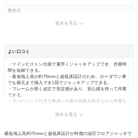
最高位
続きを見る
615mm
SG規格適合
ー
よい口コミ
・ツインピストン仕様で素早くジャッキアップでき、作業時
間を短縮できる。
・最低地上高が約75mmと超低床設計のため、ローダウン車
でも根元まで挿入でき1回でジャッキアップできる。
・フレームが長く頑丈で安定感があり、安心感を持って作業
できる。
・ラバーパッド付きで車体への傷や損傷を防ぎながら作業を
進められる。
続きを見る
気になる口コミ
・本体重量が約46.5kgと重く、アスファルトの上で動かすの
最低地上高約75mmと超低床設計が特徴の油圧フロアジャッキで