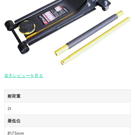
楽天レビューを見る
耐荷重
2t
最低位
約75mm