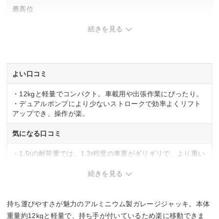
最高位
続きを見る
約365mm (ゴムパッド含まず)
SG規格適合
ー
よい口コミ
・12kgと軽量でコンパクト。車載用や出張作業にぴったり。
・デュアルポンプにより少ないストロークで効率よくリフト
アップでき、操作が楽。
気になる口コミ
・1.5tの耐荷重では、1.3t程度の車重がギリギリで、より重い
車には2.0t用が必要な場合あり。
・揚程が365mmと低めのため、ウマをかけるなど追加の作業
続きを見る
台が必要な場合あり。
持ち運びやすさが魅力のアルミニウム製ガレージジャッキ。本体
重量約12kgと軽量で、持ち手が付いているため楽に移動できま