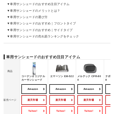
車用サンシェードのおすすめ注目アイテム
車用サンシェードのメリットとは？
車用サンシェードの選び方
車用サンシェードのおすすめ｜フロントタイプ
車用サンシェードのおすすめ｜サイドタイプ
車用サンシェードの売れ筋ランキングをチェック
車用サンシェードのおすすめ注目アイテム
商品
コーナンオリジナル
エマーソン EM-522
メルテック CPR-80
ナポレッ
カーサンシェード
0
8
Amazon
Amazon
Amazon
A
楽天市場
楽天市場
楽天市場
販売ページ
Yahoo!
Yahoo!
Yahoo!
Y