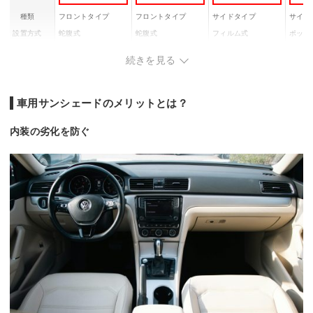
種類
フロントタイプ
フロントタイプ
サイドタイプ
サイド
設置方式
蛇腹式
蛇腹式
フィルム式
ポップ
約500(W)×300(H)m
サイズ
130×60cm
700×1300mm
365m
続きを見る
m
遮熱率
ー
ー
ー
ー
車用サンシェードのメリットとは？
内装の劣化を防ぐ