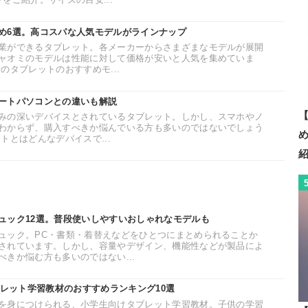
め6選。高コスパな人気モデルがラインナップ
業ができるタブレット。各メーカーからさまざまなモデルが展開
ャオミのモデルは性能に対して価格が安いと人気を集めていま
のタブレットのおすすめモ...
ートパソコンとの違いも解説
【
みの深いデバイスとされているタブレット。しかし、スマホやノ
わからず、購入すべきか悩んでいる方も多いのではないでしょう
トとはどんなデバイスで...
ュック12選。普段使いしやすいおしゃれなモデルも
ュック。PC・書類・着替えなどをひとつにまとめられることか
されています。しかし、容量やデザイン、機能性などが製品によ
きか悩む方も多いのではない...
ブレット学習教材のおすすめランキング10選
を身につけられる、小学生向けタブレット学習教材。子供の学習