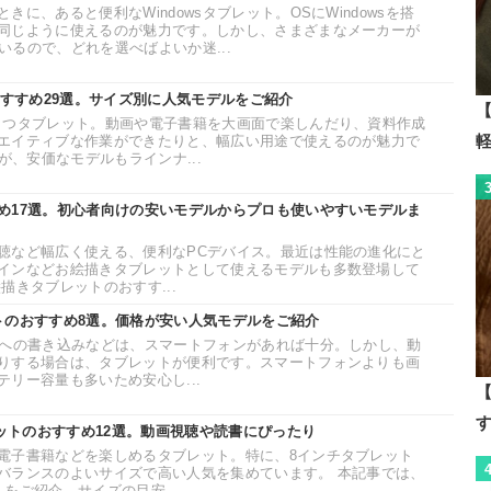
に、あると便利なWindowsタブレット。OSにWindowsを搭
同じように使えるのが魅力です。しかし、さまざまなメーカーが
ているので、どれを選べばよいか迷...
おすすめ29選。サイズ別に人気モデルをご紹介
【
もつタブレット。動画や電子書籍を大画面で楽しんだり、資料作成
エイティブな作業ができたりと、幅広い用途で使えるのが魅力で
が、安価なモデルもラインナ...
め17選。初心者向けの安いモデルからプロも使いやすいモデルま
聴など幅広く使える、便利なPCデバイス。最近は性能の進化にと
インなどお絵描きタブレットとして使えるモデルも多数登場して
描きタブレットのおすす...
トのおすすめ8選。価格が安い人気モデルをご紹介
Sへの書き込みなどは、スマートフォンがあれば十分。しかし、動
りする場合は、タブレットが便利です。スマートフォンよりも画
リー容量も多いため安心し...
【
レットのおすすめ12選。動画視聴や読書にぴったり
電子書籍などを楽しめるタブレット。特に、8インチタブレット
バランスのよいサイズで高い人気を集めています。 本記事では、
をご紹介。サイズの目安...