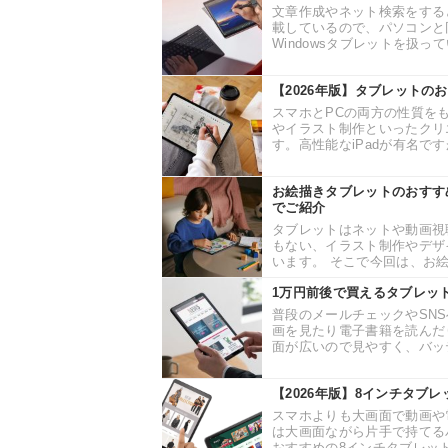
文章作成やネット検索をするとき
載しているので、パソコンと
Windowsタブレットを扱っ
【2026年版】タブレットの
スマホとPCの両方の性質を
やイラスト制作といったクリ
す。高性能なiPadが有名です
お絵描きタブレットのおすす
でご紹介
タブレットはネットや動画視
もない、イラスト制作やデザ
います。 そこで今回は、お絵
1万円前後で買えるタブレッ
普段のメールチェックやSN
画を見たり電子書籍を読んだ
面が広いので見やすく、バッテ
【2026年版】8インチタブ
スマホよりも大画面で動画や
は大画面ながら片手で持てる
おすすめの8インチタブレット