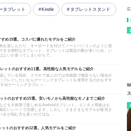
広
リータブレット
Kindle
タブレットスタンド
おすすめ19選。コスパに優れたモデルをご紹介
画を楽しんだり、キーボードを付けてノートパソコンのように使
できる便利なタブレット。タブレットは製品の数が多いため、い
よいか迷ってしまいがちで...
ブレットのおすすめ11選。高性能な人気モデルもご紹介
場している現在、スマホで遊ぶのでは性能面で物足りない場合が
にプレイしたいならゲーミングタブレットを使用するのがおすす
すめゲーミングタブレッ...
W
タブレットのおすすめ15選。安いモノから高性能なモノまでご紹介
どを大画面で楽しめるAndroidタブレット。エンタメ用途はも
幅広いシーンで活躍します。しかし、さまざまなモデルが販売さ
きか悩む方も多いのではな...
タブレットのおすすめ12選。人気モデルをご紹介