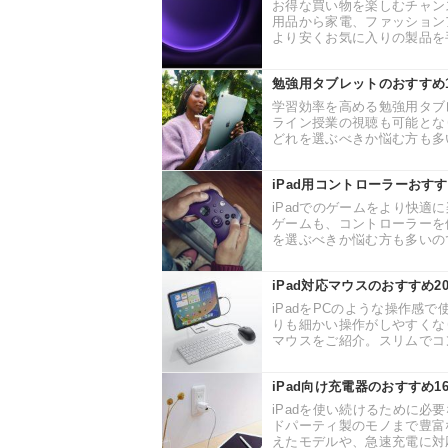
お得な買い物を楽しむチャンス
用品から家電、ファッション
より安くお気に入りの製品を手
勉強用タブレットのおすすめ
学習効率を高める勉強用タブ
ライン授業の視聴も可能とな
どれを選ぶべきか悩む方も多い
iPad用コントローラーおす
iPadでのゲームをより快適
ゲームも、コントローラーを
を選ぶべきか悩む方も多いので
iPad対応マウスのおすすめ
iPadをPCのような操作感
りも細かい操作がしやすくなり
マウスをご紹介。スリムでコン
iPad向け充電器のおすすめ
iPadを使い続けるために必
ドパーティ製のモノまで豊富
えたモデルや、急速充電に対応