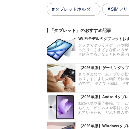
タブレットホルダー
SIMフ
「タブレット」のおすすめ記事
Wi-Fiモデルのタブレット
ソファでゆっくりゲームや映
ったり、さまざまな使い方が
ざ購入するとなると何を選べば
【2026年版】ゲーミングタ
さまざまなゲームアプリが登
あります。より大画面で快適
めです。 そこで今回は、おす
【2026年版】Android
動画視聴や電子書籍、ゲームな
ちろん、ビジネスや学習など
れているため、どれを購入すべ
【2026年版】Windows