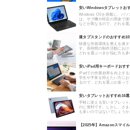
安いWindowsタブレットお
Windows OSを搭載し、
は、サブ機や特定の用途で便
などが異なるので、どれを選ぶ
液タブスタンドのおすすめ1
快適な作画環境を整える液タ
す。長時間の制作活動におけ
どれを選ぶべきか悩む方も多い
安いiPad用キーボードおす
iPadでの作業効率を向上す
学生や予算を抑えたい方にお
るので、どれを選ぶか迷ってし
安いタブレットおすすめ16
手軽に使える安いタブレット
のに便利です。しかし、さま
も多いのではないでしょうか。
【2025年】Amazonスマ