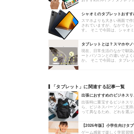
シャオミのタブレットおすす
スマホよりも大きい画面で作
されていますが、なかでもシ
す。 そこで今回は、シャオミ
タブレットとは？スマホやノ
現在、日常生活のなかで馴染
ートパソコンとの違いがよく
か。 そこで今回は、タブレッ
「タブレット」に関連する記事一覧
出張におすすめのビジネスリ
出張時に重宝するビジネスリ
ら、ビジネスパーソンに支持
って異なるため、どれを選ぶべ
【2026年版】小学生向けタ
ゲーム感覚で楽しく学習習慣