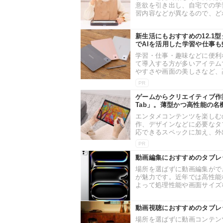
意欲を引き出し、自宅での学
習内容などが異なるので、どれ
新生活にもおすすめの12.1型タ
でAIを活用した学習や仕事も
学習・仕事・趣味などに便利
て導入する方が多いアイテム
やすさや画面の美しさなど、高
PR
ゲームからクリエイティブ作業
Tab」。薄型かつ高性能の名
エンタメコンテンツを楽しむ
作、デザインなどに必要なタ
応できるスペックに加え、外出
PR
動画編集におすすめのタブレ
場所を選ばずに動画編集がで
が魅力です。近年では高性能
よって処理性能や画面サイズな
動画視聴におすすめのタブレ
場所を選ばずに動画コンテン