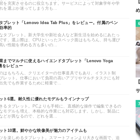
【
習を充実させるのに役立ちます。サービスによって対象学年や学
を選ぶか迷ってしまう方も...
ブレット「Lenovo Idea Tab Plus」をレビュー。付属のペン
効率的
なタブレット。新大学生や新社会人など新生活を始めるにあたっ
です。選ぶ際は、CPUといったスペック面はもちろん、持ち運び
い性能を求める方も多いの...
までマルチに使えるハイエンドタブレット「Lenovo Yoga
機をレビュー
のはもちろん、クリエイターの仕事道具でもあり、イラスト制
ブレット。仕事において負荷の高いアプリやマルチタスクにも対
【
先でも作業するために軽量で...
ット6選。耐久性に優れたモデルもラインナップ
きるタブレット。PCよりも手軽に、直感的な操作で編集できるの
なモデルも増え、本格的な作業にも対応します。しかし、製品に
どが異なるので、どれを選...
ット10選。鮮やかな映像美が魅力のアイテムも
ツを楽しめるタブレット。スマートフォンより大きな画面で、迫