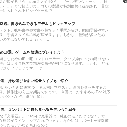
が広がる「AmazonスマイルSALE ゴールデンウィーク」。日
アイテムまで幅広いカテゴリの製品が特別価格で提供され、普段
に入れられるビッグセールで...
12選。書き込みできるモデルもピックアップ
レット。教科書や参考書を持ち歩く手間が省け、動画学習やオン
り、学習スタイルの幅が広がります。しかし、種類が多いため、
のではないでしょうか。 ...
すめ10選。ゲームを快適にプレイしよう
に楽しむためのiPad用コントローラー。タップ操作では物足りない
使えばより直感的で精密な操作が可能になります。しかし、どれ
はないでしょうか。 そ...
20選。持ち運びやすい軽量タイプもご紹介
で使いたいときに役立つ「iPad対応マウス」。画面をタッチするよ
、操作性の向上が期待できます。 今回は、おすすめのiPad対応
パクトな持ち運びに適し...
16選。コンパクトに持ち運べるモデルもご紹介
要な「充電器」。iPad向け充電器は、純正のモノだけでなく、サー
な種類がラインナップされています。なかには、ポートを複数備
したモデルなどもあるので...