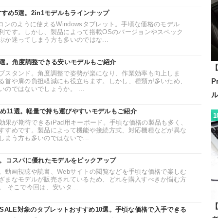
すすめ5選。2in1モデルもラインナップ
パソコンのように使えるWindowsタブレット。手頃な価格のモデル
利です。しかし、製品によって搭載OSのバージョンやスペック
か迷ってしまう方も多いのではな...
0選。角度調整できる安いモデルもご紹介
【
ブスタンド。角度調整で姿勢が楽になり、作業効率も向上しま
P
る首や肩の負担軽減にも役立ちます。しかし、種類が多いため、
のではないでしょうか。 ...
すめ11選。軽量で持ち運びやすいモデルもご紹介
1
る効果が期待できるiPad用キーボード。手頃な価格の製品も多く、
すすめです。製品によって機能や接続方式、対応機種などが異な
まう方も多いのではないで...
選。コスパに優れたモデルをピックアップ
。動画視聴や読書、Webサイトの閲覧などを手頃な価格で楽しむ
ざまなモデルが販売されているため、どれを購入すべきか悩む方
 そこで今回は、安いタ...
【
イルSALE対象のタブレットおすすめ10選。手頃な価格で入手できる