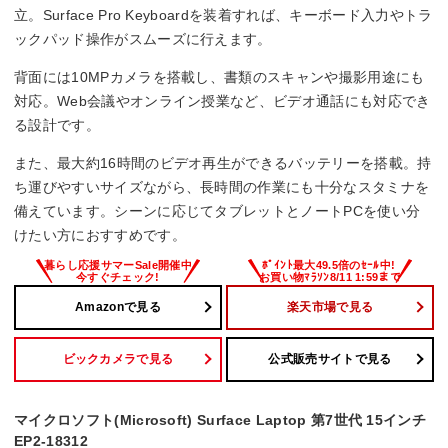
立。Surface Pro Keyboardを装着すれば、キーボード入力やトラ
–
ックパッド操作がスムーズに行えます。
Office詳細
背面には10MPカメラを搭載し、書類のスキャンや撮影用途にも
対応。Web会議やオンライン授業など、ビデオ通話にも対応でき
Microsoft 365 Personal(24か月版)/Office H&B 2024
る設計です。
また、最大約16時間のビデオ再生ができるバッテリーを搭載。持
ち運びやすいサイズながら、長時間の作業にも十分なスタミナを
備えています。シーンに応じてタブレットとノートPCを使い分
けたい方におすすめです。
Amazonで見る
楽天市場で見る
ビックカメラで見る
公式販売サイトで見る
マイクロソフト(Microsoft) Surface Laptop 第7世代 15インチ
EP2-18312