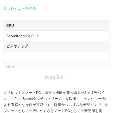
楽天レビューを見る
CPU
Snapdragon X Plus
ビデオチップ
–
NPU
続きを見る
–
メモリ容量
タブレットとノートPC、両方の機能を兼ね備えた2 in 1デバイ
16GB
ス。「PixelSenseタッチスクリーン」を採用し、ペンやタッチに
よる直感的な操作が可能です。軽量かつスリムなデザインで、タ
駆動時間
ブレットとしての扱いやすさとノートPCとしての安定感を両