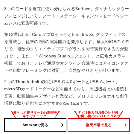
3つのモードを自在に使い分けられるSurface。ダイナミックウー
メモリ容量
ブンヒンジにより、ノート・ステージ・キャンバスモードへシー
16GB
ムレスに変形可能です。
駆動時間
第13世代Intel Core i7プロセッサとIntel Iris Xe グラフィックス
を搭載し、従来の2倍の演算能力を発揮します。最大64GBのメモ
19時間
リで、複数のクリエイティブプログラムを同時実行できるのが魅
力です。また、「Windows Studioエフェクト」と広角カメラを
Office詳細
搭載しており、テレビ通話やオンライン会議時にはアイコンタク
Microsoft Office Home and Business 2024
トや自動フレーミングに対応し、自然なやりとりが叶います。
2つのThunderbolt 4対応USB-C 4.0ポートとUSB-Aポート、
microSDカードリーダーなどを備えており、周辺機器との接続も
充実。動画編集やデザイン作業など、プロフェッショナルな創作
活動に取り組む方におすすめのSurfaceです。
Amazonで見る
楽天市場で見る