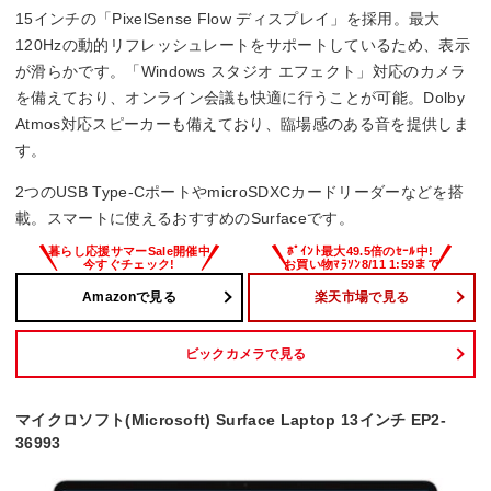
駆動時間
15インチの「PixelSense Flow ディスプレイ」を採用。最大
120Hzの動的リフレッシュレートをサポートしているため、表示
–
が滑らかです。「Windows スタジオ エフェクト」対応のカメラ
を備えており、オンライン会議も快適に行うことが可能。Dolby
Office詳細
Atmos対応スピーカーも備えており、臨場感のある音を提供しま
Microsoft 365 Personal(24か月版)/Office H&B 2024
す。
2つのUSB Type-CポートやmicroSDXCカードリーダーなどを搭
載。スマートに使えるおすすめのSurfaceです。
Amazonで見る
楽天市場で見る
ビックカメラで見る
マイクロソフト(Microsoft) Surface Laptop 13インチ EP2-
36993