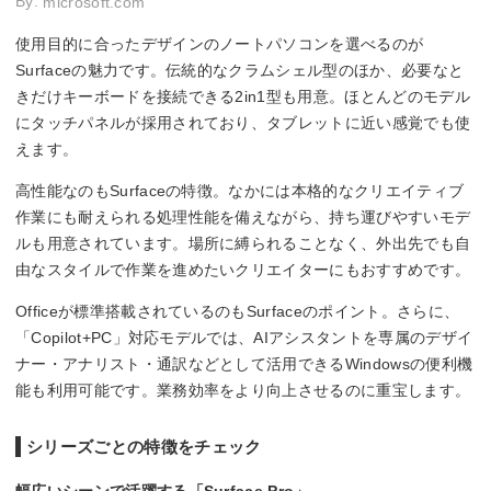
By:
microsoft.com
使用目的に合ったデザインのノートパソコンを選べるのが
Surfaceの魅力です。伝統的なクラムシェル型のほか、必要なと
きだけキーボードを接続できる2in1型も用意。ほとんどのモデル
にタッチパネルが採用されており、タブレットに近い感覚でも使
えます。
高性能なのもSurfaceの特徴。なかには本格的なクリエイティブ
作業にも耐えられる処理性能を備えながら、持ち運びやすいモデ
ルも用意されています。場所に縛られることなく、外出先でも自
由なスタイルで作業を進めたいクリエイターにもおすすめです。
Officeが標準搭載されているのもSurfaceのポイント。さらに、
「Copilot+PC」対応モデルでは、AIアシスタントを専属のデザイ
ナー・アナリスト・通訳などとして活用できるWindowsの便利機
能も利用可能です。業務効率をより向上させるのに重宝します。
シリーズごとの特徴をチェック
幅広いシーンで活躍する「Surface Pro」