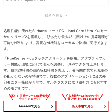
NPU
続きを見る
Intel AI Boost
40 TOPS
処理性能に優れたSurfaceのノートPC。Intel Core Ultraプロセッ
メモリ容量
サのシリーズ2を搭載し、1秒あたり最大48兆回以上の演算処理が
可能なNPUにより、高度なAI機能をローカルで快適に実行できま
16GB
す。
駆動時間
「PixelSense Flowタッチスクリーン」を採用。アダプティブカ
ラー機能が環境に応じて表示を調整し、見やすさを向上させま
–
す。最大20時間の連続駆動時間を実現し、長時間作業でも充電の
心配が少ないのが特徴です。複数のアプリケーションと2台の外
Office詳細
部モニター接続が可能で、マルチタスクに取り組む方にもおすす
Office無し
めのモデルです。
Amazonで見る
楽天市場で見る