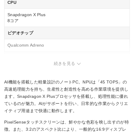
CPU
Snapdragon X Plus
8コア
ビデオチップ
Qualcomm Adreno
NPU
続きを見る
Qualcomm Hexagon
45 TOPS
AI機能を搭載した軽量設計のノートPC。NPUは「45 TOPS」の
メモリ容量
高速処理能力を持ち、生産性と創造性を高める作業環境を提供し
ます。Snapdragon X Plusプロセッサを搭載し、処理性能に優れ
16GB
ているのが魅力。AIがサポートを行い、日常的な作業からクリエ
イティブ用途まで快適に動作します。
駆動時間
PixelSenseタッチスクリーンは、鮮やかな色彩を映し出すのが特
23時間(ローカルビデオ再生時)/16時間(アクティブWebブラ
徴。また、3:2のアスペクト比により、一般的な16:9ディスプレ
ウジング時)