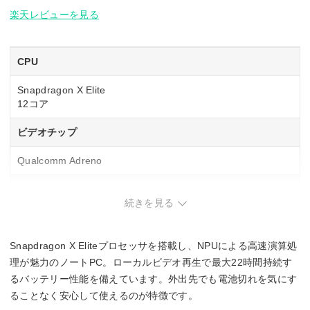
楽天レビューを見る
CPU
Snapdragon X Elite
12コア
ビデオチップ
Qualcomm Adreno
NPU
続きを見る
Qualcomm Hexagon
45 TOPS
Snapdragon X Eliteプロセッサを搭載し、NPUによる高速演算処
メモリ容量
理が魅力のノートPC。ローカルビデオ再生で最大22時間持続す
るバッテリー性能を備えています。外出先でも電池切れを気にす
16GB
ることなく安心して使えるのが特徴です。