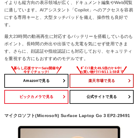
イよりも縦方向の表示領域が広く、ドキュメント編集やWeb閲覧
Office詳細
に適しています。AIアシスタント「Copilot」へのアクセスを容易
にする専用キーと、大型タッチパッドを備え、操作性も良好で
Microsoft 365 Personal(24か月版)/Office H&B 2024
す。
最大23時間の動画再生に対応するバッテリーを搭載しているのも
ポイント。長時間の外出や出張でも充電を気にせず使用できま
す。さらに、顔認証や指紋認証にも対応しており、セキュリティ
を重視する方にもおすすめのモデルです。
Amazonで見る
楽天市場で見る
ビックカメラで見る
公式サイトで見る
マイクロソフト(Microsoft) Surface Laptop Go 3 EP2-29491