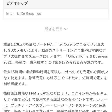
ビデオチップ
Intel Iris Xe Graphics
NPU
続きを見る
–
重量1.13kgと軽量なノートPC。Intel Core i5プロセッサと最大
メモリ容量
16GBのメモリにより、動画のストリーミング再生や日常的なア
標準16GB[増設不可]
プリの操作までスムーズに行えます。「Office Home & Business
2021」搭載で、購入後すぐに作業を始められる点が魅力です。
駆動時間
最大15時間の連続駆動時間を実現し、外出先でも充電の心配が少
–
なく使えます。急速充電にも対応しているため、短時間で電力を
補給可能です。
Office詳細
指紋認証機能やTPM 2.0対策などにより、ログイン時からセキュ
Microsoft Office Home and Business 2024
リティ面で安心して使用できる設計なのもポイントです。カラー
は、プラチナ・アイスブルー・セージ・サンドストーンの4色展
開で、好みに合わせて選べます。軽量で持ち運びやすいモデルを