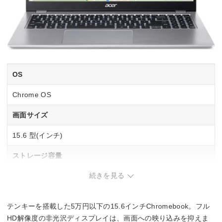
OS
Chrome OS
画面サイズ
15.6 型(インチ)
ストレージ容量
続きを見る
eMMC：64GB
メモリ容量
テンキーを搭載した5万円以下の15.6インチChromebook。フル
標準8GB(オンボード)/最大8GB[増設・交換不可]
HD解像度の非光沢ディスプレイは、画面への映り込みを抑えま