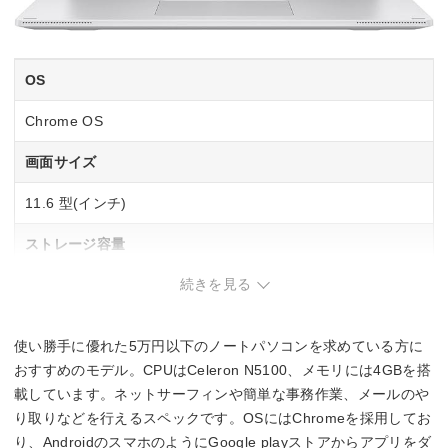
OS
Chrome OS
画面サイズ
11.6 型(インチ)
ストレージ容量
続きを見る
eMMC：64GB
メモリ容量
使い勝手に優れた5万円以下のノートパソコンを求めている方に
4GB
おすすめのモデル。CPUはCeleron N5100、メモリには4GBを搭
載しています。ネットサーフィンや簡単な事務作業、メールのや
インターフェース
り取りなどを行えるスペックです。OSにはChromeを採用してお
り、AndroidのスマホのようにGoogle playストアからアプリをダ