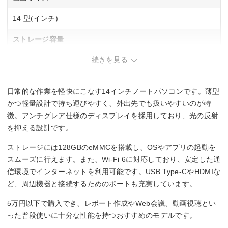
14 型(インチ)
ストレージ容量
続きを見る
128GB
メモリ容量
日常的な作業を軽快にこなす14インチノートパソコンです。薄型
4GB
かつ軽量設計で持ち運びやすく、外出先でも扱いやすいのが特
徴。アンチグレア仕様のディスプレイを採用しており、光の反射
インターフェース
を抑える設計です。
USB Type-C 3.2 x 1、USB Type-A 3.2 x 1、USB Type-A 2.0
ストレージには128GBのeMMCを搭載し、OSやアプリの起動を
x 1、HDMI x 1、RJ-45 x 1
スムーズに行えます。また、Wi-Fi 6に対応しており、安定した通
信環境でインターネットを利用可能です。USB Type-CやHDMIな
Office詳細
ど、周辺機器と接続するためのポートも充実しています。
Office無し
5万円以下で購入でき、レポート作成やWeb会議、動画視聴とい
った普段使いに十分な性能を持つおすすめのモデルです。