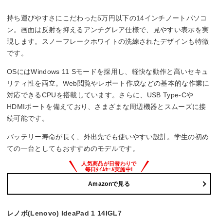
メモリ容量
持ち運びやすさにこだわった5万円以下の14インチノートパソコ
4GB
ン。画面は反射を抑えるアンチグレア仕様で、見やすい表示を実
現します。スノーフレークホワイトの洗練されたデザインも特徴
インターフェース
です。
HDMIx1
OSにはWindows 11 Sモードを採用し、軽快な動作と高いセキュ
USB3.1 Gen1(USB3.0) Type-Ax2/Type-Cx1
リティ性を両立。Web閲覧やレポート作成などの基本的な作業に
SDスロット
対応できるCPUを搭載しています。さらに、USB Type-Cや
HDMIポートを備えており、さまざまな周辺機器とスムーズに接
Office詳細
続可能です。
Office無し
バッテリー寿命が長く、外出先でも使いやすい設計。学生の初め
ての一台としてもおすすめのモデルです。
Amazonで見る
レノボ(Lenovo) IdeaPad 1 14IGL7