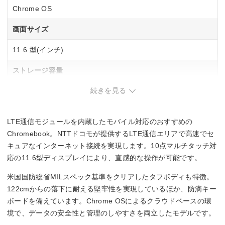
Chrome OS
画面サイズ
11.6 型(インチ)
ストレージ容量
続きを見る
eMMC：32GB
メモリ容量
LTE通信モジュールを内蔵したモバイル対応のおすすめの
4GB
Chromebook。NTTドコモが提供するLTE通信エリアで高速でセ
キュアなインターネット接続を実現します。10点マルチタッチ対
インターフェース
応の11.6型ディスプレイにより、直感的な操作が可能です。
–
米国国防総省MILスペック基準をクリアしたタフボディも特徴。
122cmからの落下に耐える堅牢性を実現しているほか、防滴キー
Office詳細
ボードを備えています。Chrome OSによるクラウドベースの環
境で、データの安全性と管理のしやすさを両立したモデルです。
–