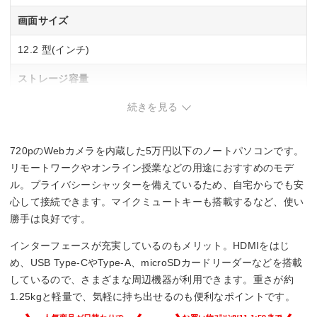
画面サイズ
12.2 型(インチ)
ストレージ容量
続きを見る
eMMC：64GB
メモリ容量
720pのWebカメラを内蔵した5万円以下のノートパソコンです。
4GB
リモートワークやオンライン授業などの用途におすすめのモデ
ル。プライバシーシャッターを備えているため、自宅からでも安
インターフェース
心して接続できます。マイクミュートキーも搭載するなど、使い
勝手は良好です。
–
インターフェースが充実しているのもメリット。HDMIをはじ
Office詳細
め、USB Type-CやType-A、microSDカードリーダーなどを搭載
しているので、さまざまな周辺機器が利用できます。重さが約
–
1.25kgと軽量で、気軽に持ち出せるのも便利なポイントです。