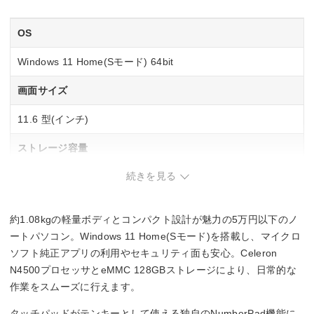
OS
Windows 11 Home(Sモード) 64bit
画面サイズ
11.6 型(インチ)
ストレージ容量
続きを見る
eMMC：128GB
メモリ容量
約1.08kgの軽量ボディとコンパクト設計が魅力の5万円以下のノ
標準4GB(オンボード)/最大4GB[増設・交換不可]
ートパソコン。Windows 11 Home(Sモード)を搭載し、マイクロ
ソフト純正アプリの利用やセキュリティ面も安心。Celeron
インターフェース
N4500プロセッサとeMMC 128GBストレージにより、日常的な
作業をスムーズに行えます。
–
タッチパッドがテンキーとして使える独自のNumberPad機能に