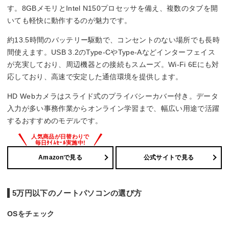
す。8GBメモリとIntel N150プロセッサを備え、複数のタブを開
インターフェース
いても軽快に動作するのが魅力です。
HDMIx1
約13.5時間のバッテリー駆動で、コンセントのない場所でも長時
USB3.2 Gen1 Type-Ax2/Type-Cx2
間使えます。USB 3.2のType-CやType-Aなどインターフェイス
が充実しており、周辺機器との接続もスムーズ。Wi-Fi 6Eにも対
Office詳細
応しており、高速で安定した通信環境を提供します。
Office無し
HD Webカメラはスライド式のプライバシーカバー付き。データ
入力が多い事務作業からオンライン学習まで、幅広い用途で活躍
するおすすめのモデルです。
Amazonで見る
公式サイトで見る
5万円以下のノートパソコンの選び方
OSをチェック