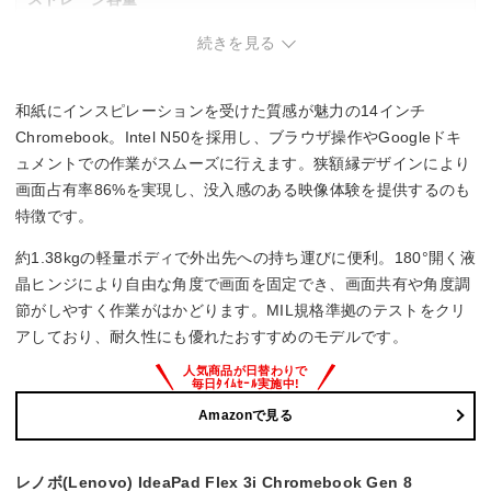
続きを見る
eMMC：64GB
メモリ容量
和紙にインスピレーションを受けた質感が魅力の14インチ
標準4GB(オンボード)/最大4GB[増設・交換不可]
Chromebook。Intel N50を採用し、ブラウザ操作やGoogleドキ
ュメントでの作業がスムーズに行えます。狭額縁デザインにより
インターフェース
画面占有率86%を実現し、没入感のある映像体験を提供するのも
特徴です。
HDMIx1
USB3.2 Gen1 Type-Ax1/Type-Cx2
約1.38kgの軽量ボディで外出先への持ち運びに便利。180°開く液
晶ヒンジにより自由な角度で画面を固定でき、画面共有や角度調
Office詳細
節がしやすく作業がはかどります。MIL規格準拠のテストをクリ
Office無し
アしており、耐久性にも優れたおすすめのモデルです。
Amazonで見る
レノボ(Lenovo) IdeaPad Flex 3i Chromebook Gen 8