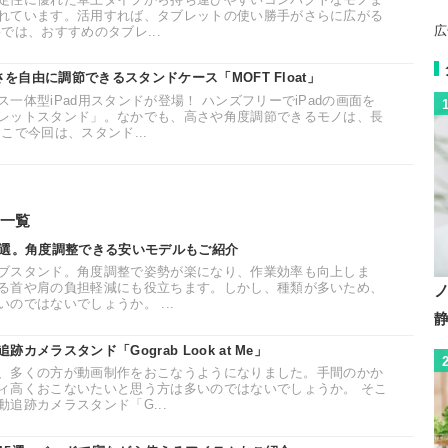
れています。活用すれば、タブレットの使い勝手がさらに広がる
広
では、おすすめのタブレ...
さを自由に調節できるスタンドケース「MOFT Float」
一体型iPad用スタンドが登場！ ハンズフリーでiPadの画面を
レットスタンド」。なかでも、高さや角度調節できるモノは、長
こで今回は、スタンド...
一覧
0選。角度調整できる安いモデルもご紹介
ブスタンド。角度調整で姿勢が楽になり、作業効率も向上しま
る首や肩の負担軽減にも役立ちます。しかし、種類が多いため、
のではないでしょうか。 ...
メラスタンド「Gograb Look at Me」
って、多くの方が動画制作をおこなうようになりました。手間のかか
ィ高くおこないたいと思う方は多いのではないでしょうか。 そこ
追跡カメラスタンド「G...