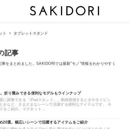
タブレットスタンド
ット
の記事
記事をまとめました。SAKIDORIでは最新"モノ"情報をわかりやすく
4選。折り畳みできる便利なモデルもラインナップ
位置に調整できる「iPadスタンド」。動画視聴するときやタイピン
ときなど、さまざまなシーンで活躍する便利なアイテムです。 今
ドをご紹介。マグネット...
め20選。幅広いシーンで活躍するアイテムをご紹介
定性に優れた卓上タイプから持ち運びやすいコンパクトなモノま