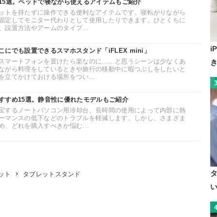
15選。ベッドで寝ながら使えるアイテムもご紹介
ットを持たずに操作できる便利なアイテムです。寝転がりながら
固定してモニター代わりとして使用したりできます。ひとくちに
設置方法やアームのタイプ...
i
にでも設置できるスマホスタンド「iFLEX mini」
スマートフォンを置けたら楽なのに……と思うシーンは少なくあ
ながら料理をしているときや旅行の移動中に暇つぶしをしたいと
立てかけておける場所をつい...
すすめ15選。静音性に優れたモデルもご紹介
宝するノートパソコン用冷却台。長時間の使用によって内部に熱
ーマンスの低下などのトラブルを軽減します。しかし、さまざま
、どれを購入すべきか悩む...
タブレットスタンド
ット