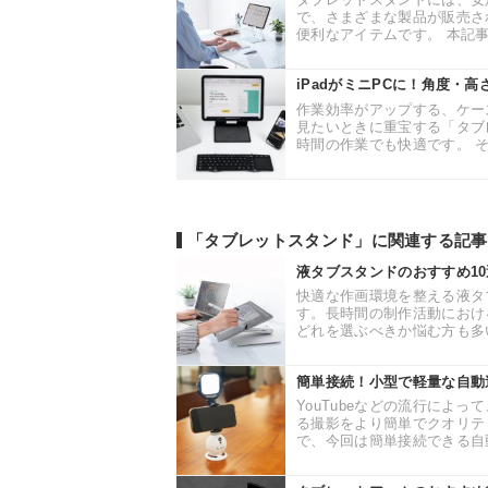
で、さまざまな製品が販売さ
便利なアイテムです。 本記事
iPadがミニPCに！角度・高
作業効率がアップする、ケース
見たいときに重宝する「タブ
時間の作業でも快適です。 そ
「タブレットスタンド」に関連する記事
液タブスタンドのおすすめ1
快適な作画環境を整える液タ
す。長時間の制作活動におけ
どれを選ぶべきか悩む方も多い
簡単接続！小型で軽量な自動追跡カ
YouTubeなどの流行によ
る撮影をより簡単でクオリテ
で、今回は簡単接続できる自動