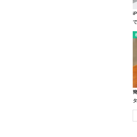
i
で
タ