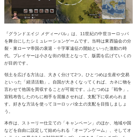
『グランドエイジ メディーバル』は、11世紀の中世ヨーロッパ
を舞台にしたシミュレーションゲームです。当時は東西協会の分
裂・東ローマ帝国の衰退・十字軍遠征の開始といった激動の時
代。プレイヤーは小さな街の領主となって、版図を広げていくの
が目的です。
領土を広げる方法は、大きく分けて2つ。ひとつめは生産や交易
といった「経済活動」。自国が大きくなってくれば、カネに物を
言わせて他国を買収することが可能です。ふたつめは「戦争」。
宣戦布告したのちに相手を屈服させれば、支配下に収められま
す。好きな方法を使ってヨーロッパ全土の支配を目指しましょ
う。
本作は、ストーリー仕立ての「キャンペーン」のほか、地域や国
などを自由に設定して始められる「オープンゲーム」、そしてオ