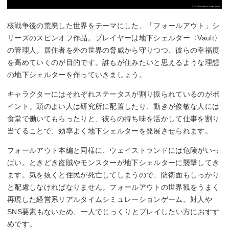
核戦争後の荒廃した世界をテーマにした、「フォールアウト」シ
リーズのスピンオフ作品。プレイヤーは地下シェルター〈Vault〉
の管理人。居住者を外の世界の脅威から守りつつ、彼らの幸福度
を高めていくのが目的です。誰もが住みたいと思えるような理想
の地下シェルターを作っていきましょう。
キャラクターにはそれぞれステータスが割り振られているのがポ
イント。頭のよい人は研究所に配置したり、動きが俊敏な人には
食堂で働いてもらったりと、彼らの持ち味を活かして仕事を割り
当てることで、効率よく地下シェルターを発展させられます。
フォールアウト本編と同様に、ウェイストランドには危険がいっ
ぱい。ときどき盗賊やモンスターが地下シェルターに襲撃してき
ます。気を抜くと住民が死亡してしまうので、防衛面もしっかり
と配慮しなければなりません。フォールアウトの世界観をうまく
再現した経営系リアルタイムシミュレーションゲーム。対人や
SNS要素もないため、一人でじっくりとプレイしたい方におすす
めです。