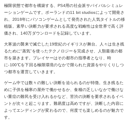
極限状態で都市を構築する、PS4用の社会派サバイバルシミュレ
ーションゲームです。ポーランドの11 bit studiosによって開発さ
れ、2018年にパソコンゲームとして発売された人気タイトルの移
植版。素早い決断力が要求される高度な戦略性は全世界で高く評
価され、140万ダウンロードを記録しています。
大寒波の襲来で滅亡した19世紀のイギリスが舞台。人々は生き残
るために“蒸気”を使ったテクノロジーを完成させ、人類最後の都
市を築きます。プレイヤーはその都市の指導者となり、時
に-100℃を下回る極限環境のなかで限られた資源をやりくりしつ
つ都市を運営していきます。
ゲーム中では数々の難しい決断を迫られるのが特徴。生き残るた
めに子供を極寒の屋外で働かせるか、食糧の乏しいなかで働けな
い重症の難民を受け入れるかなど、苦渋の決断を要求されるイベ
ントが次々と起こります。難易度は高めですが、決断した内容に
よってエンディングが変わるので、何度でも楽しめるのが魅力で
す。