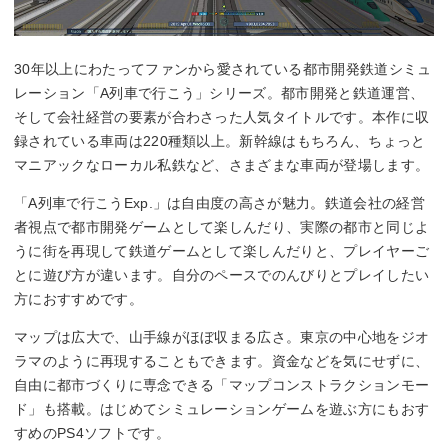
30年以上にわたってファンから愛されている都市開発鉄道シミュ
レーション「A列車で行こう」シリーズ。都市開発と鉄道運営、
そして会社経営の要素が合わさった人気タイトルです。本作に収
録されている車両は220種類以上。新幹線はもちろん、ちょっと
マニアックなローカル私鉄など、さまざまな車両が登場します。
「A列車で行こうExp.」は自由度の高さが魅力。鉄道会社の経営
者視点で都市開発ゲームとして楽しんだり、実際の都市と同じよ
うに街を再現して鉄道ゲームとして楽しんだりと、プレイヤーご
とに遊び方が違います。自分のペースでのんびりとプレイしたい
方におすすめです。
マップは広大で、山手線がほぼ収まる広さ。東京の中心地をジオ
ラマのように再現することもできます。資金などを気にせずに、
自由に都市づくりに専念できる「マップコンストラクションモー
ド」も搭載。はじめてシミュレーションゲームを遊ぶ方にもおす
すめのPS4ソフトです。