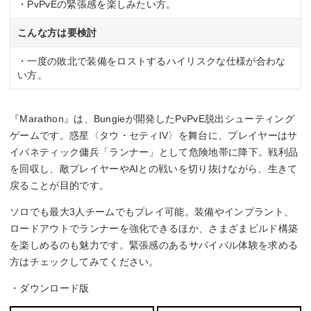
・PvPvEの緊張感を楽しみたい方。
こんな方は要検討
・一度の敗北で装備をロストするハイリスクな仕様が合わな
い方。
『Marathon』は、Bungieが開発したPvPvE脱出シューティング
ゲームです。惑星〈タウ・セティIV〉を舞台に、プレイヤーはサ
イバネティック傭兵「ランナー」として危険地帯に降下。戦利品
を回収し、敵プレイヤーやAIとの戦いを切り抜けながら、生きて
戻ることが目的です。
ソロでも最大3人チームでもプレイ可能。装備やインプラント、
ロードアウトでランナーを強化できるほか、さまざまビルド構築
を楽しめるのも魅力です。緊張感のあるサバイバル体験を求める
方はチェックしてみてください。
・ダウンロード版