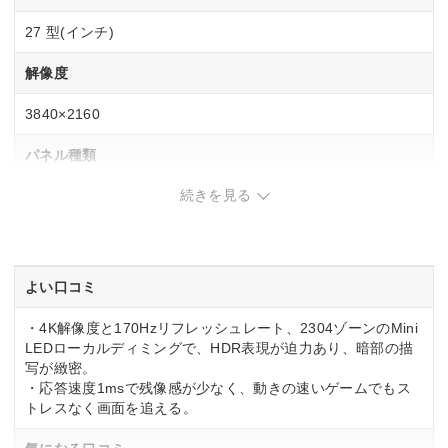
27 型(インチ)
解像度
3840×2160
パネル種類
続きを見る
FAST IPS
リフレッシュレート(垂直走査周波数)
340 Hz(4K mode)
よい口コミ
170 Hz(Full HD)
・4K解像度と170Hzリフレッシュレート、2304ゾーンのMini
応答速度
LEDローカルディミングで、HDR表現が迫力あり、暗部の描
写が緻密。
通常時：5ms(GtoG)
・応答速度1msで残像感が少なく、動きの速いゲームでもス
オーバードライブ時：1ms(GtoG)
トレスなく画面を追える。
入力端子