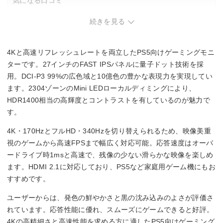
気になる口コミ
HDMI2.1×2
・4K表示時は文字やUIが小さく、Windowsの拡大設定が必要
続きを見る
DisplayPort1.4×1
になる場合あり。
・デュアルモード(4K/FHD)の切り替えに数秒の時間がかか
り、頻繁な切り替えは手間。
4Kと高速リフレッシュレートを両立したPS5向けゲーミングモニ
ターです。27インチのFAST IPSパネルに量子ドット技術を採
用。DCI-P3 99%の広色域と10億色の豊かな表現力を実現してい
ます。2304ゾーンのMini LEDローカルディミングにより、
HDR1400相当の高輝度とコントラストを有しているのが魅力で
す。
4K・170HzとフルHD・340Hzを切り替えられるため、映像美重
視のゲームから高速FPSまで幅広く対応可能。応答速度はオーバ
ードライブ時1msと高速で、残像の少ない滑らかな映像を楽しめ
ます。HDMI 2.1に対応しており、PS5など家庭用ゲーム機にもお
すすめです。
ユーザーからは、発色の鮮やかさと黒の沈み込みのよさが評価さ
れています。応答性能に優れ、スムーズにゲームできると好評。
4Kの高精細さと高速性能を求める方に適したPS5向けゲーミング