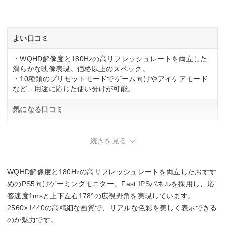
リフレッシュレート(垂直走査周波数)
180 Hz
よい口コミ
応答速度
・WQHD解像度と180Hzの高リフレッシュレートを両立した
滑らかな映像表現。価格以上のスペック。
1ms(GtoG)
・10種類のプリセットモードでゲーム向けやアイケアモード
など、用途に応じた使い分けが可能。
入力端子
気になる口コミ
HDMI2.0x2
DisplayPort1.4×2
・付属スタンドの可動域が狭く、モニターアームの購入が必
要になる場合あり。
続きを見る
・スピーカーが内蔵されていないため、音声出力は別途用意
が必要。
WQHD解像度と180Hzの高リフレッシュレートを両立したおすす
めのPS5向けゲーミングモニター。Fast IPSパネルを採用し、応
答速度1msと上下左右178°の広視野角を実現しています。
2560×1440の高精細な画質で、リアルな色彩を美しく表示できる
のが魅力です。