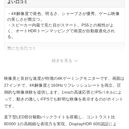
よい口コミ
HDMI：24～144 Hz
・4K解像度で発色、明るさ、シャープさが優秀。ゲーム映像
応答速度
の美しさが際立つ。
・スピーカー内蔵で見た目がスマート。PS5との相性がよ
1ms(GtoG 高速モード)
く、オートHDRトーンマッピングで画質が自動最適化され
る。
入力端子
気になる口コミ
HDMI2.1×2
DisplayPort2.1×1
・DisplayPort 2.1接続時は初期設定がバージョン1.4のため、
続きを見る
設定変更が必要。
・リモコンが付属していない。
映像美と良好な速度が特徴の4Kゲーミングモニターです。画面は
27インチで、4K解像度と160Hzリフレッシュレートを両立。圧
倒的な映像体験を提供します。1msの高速応答とIPSパネルによ
って、動きの激しいFPSでも鮮明な映像を表示するのがポイント
です。
直下型LED部分駆動バックライトを搭載し、コントラスト比
80000:1の高精細な表現力を実現。DisplayHDR 600認証によ