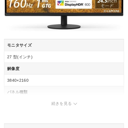
モニタサイズ
27 型(インチ)
解像度
3840×2160
パネル種類
続きを見る
IPS
リフレッシュレート(垂直走査周波数)
DisplayPort：24～160 Hz