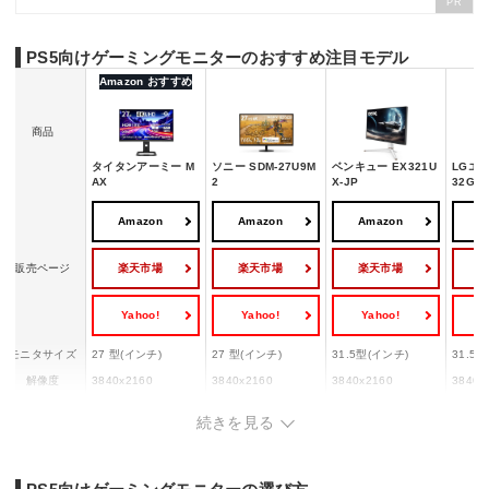
PR
PS5向けゲーミングモニターのおすすめ注目モデル
Amazon おすすめ
商品
タイタンアーミー M
ソニー SDM-27U9M
ベンキュー EX321U
LGエ
AX
2
X-JP
32GX8
Amazon
Amazon
Amazon
A
楽天市場
楽天市場
楽天市場
販売ページ
Yahoo!
Yahoo!
Yahoo!
Y
モニタサイズ
27 型(インチ)
27 型(インチ)
31.5型(インチ)
31.5 
解像度
3840x2160
3840x2160
3840x2160
3840x
パネル種類
FAST IPS
IPS
IPS
OLED
続きを見る
DisplayPort：24～1
リフレッシュ
340 Hz(4K mode)
60 Hz
144Hz
48～16
レート
170 Hz(Full HD)
HDMI：24～144 Hz