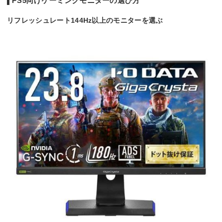
PS5向けゲーミングモニターの選び方
通常時：5ms(GtoG)
1ms(GtoG 高速モー
応答速度
オーバードライブ
1ms(GtoG)
0.03m
ド)
時：1ms(GtoG)
リフレッシュレート144Hz以上のモニターを選ぶ
HDMI2.1x3/USB Ty
HDMI2.1x2
HDMI2.1x2
HDMIx
入力端子
pe-Cx1/DisplayPort
DisplayPort1.4x1
DisplayPort2.1x1
Displa
2.1xx1