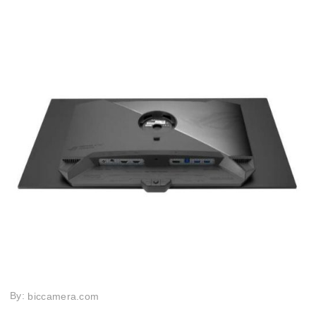
By:
biccamera.com