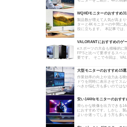
モニターをご紹介。4Kの高解
WQHDモニターのおすすめ
製品数が増えて人気が高まりつ
ターと4Kモニターの中間に
役に立ちます。 本記事では、
VALORANTにおすすめのゲ
eスポーツの大会も積極的に開
FPSと比べて要求するスペ
要です。 そこで今回は、VAL
大型モニターのおすすめ15
作業効率の向上や迫力ある映
ドウを同時に表示させてスム
べきか悩む方も多いのではない
安い144Hzモニターのおす
滑らかな映像を出力できる14
におすすめです。しかし、製
よいか迷ってしまう方も多いの