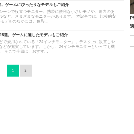
1選。ゲームにぴったりなモデルもご紹介
シーンで役立つモニター。携帯に便利な小さいモノや、迫力のあ
ルなど、さまざまなモニターがあります。 本記事では、比較的安
P
モデルのなかには、色彩...
28選。ゲームに適したモデルもご紹介
どで愛用されている「24インチモニター」。デスク上に設置しや
などが充実しています。しかし、24インチモニターといっても機
 そこで今回は、おすす...
1
2