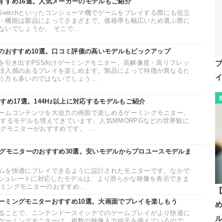
すすめ16選。人気メーカーのモデルもご紹介
Switchといったコンシューマ機でゲームをプレイする際にも役立
・機能は製品によってさまざまで、価格帯も幅広いため選ぶ際に
いでしょうか。 そこで...
ーのおすすめ10選。口コミ評価の高いモデルもピックアップ
性を引き出すPS5向けゲーミングモニター。高解像度・高リフレッ
没入感のあるプレイを楽しめます。製品によって特徴が異なるた
方も多いのではないでしょう...
すめ17選。144Hz以上に対応するモデルもご紹介
ームコンテンツを大迫力の画面で楽しめるゲーミングモニター。
応するモデルも増えてきています。人気MMORPGなどの世界観に
グモニターがおすすめです。 ...
ーミングモニターのおすすめ30選。安いモデルからプロユースモデルま
ムを快適にプレイできるように設計されたモニターです。なかで
レッシュレートに対応したモデルは、より滑らかな映像を表示できま
ーミングモニターのおすすめ...
【
ーミングモニターおすすめ10選。大画面でプレイを楽しもう
ることで、ニンテンドースイッチでのゲームプレイがより快適に
ゲーミングモニターは、複数の映像入力端子を備えているので、