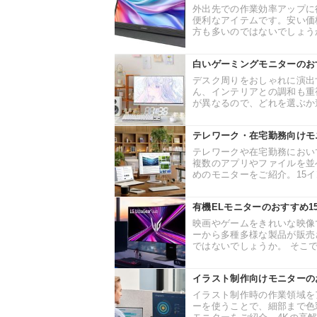
外出先での作業効率アップに
便利なアイテムです。安い価
方も多いのではないでしょうか
白いゲーミングモニターのおす
デスク周りをおしゃれに演出
ん、インテリアとの調和も重
が異なるので、どれを選ぶか迷
テレワーク・在宅勤務向けモ
テレワークや在宅勤務におい
複数のアプリやファイルを並
めのモニターをご紹介。15イ
有機ELモニターのおすすめ1
映画やゲームをきれいな映像
ーから多種多様な製品が販売
ではないでしょうか。 そこで
イラスト制作向けモニターの
イラスト制作時の作業領域を
ーを使うことで、細部まで色