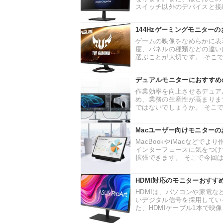
スイッチ以外のデバイスと接続
144Hzゲーミングモニター
ゲームの映像をなめらかに表
度、パネルの種類などの違い
選ぶことが大切です。 そこで今
デュアルモニターにおすすめ
作業効率を向上させるデュア
め、業務の生産性が高まりま
ではないでしょうか。 そこで
Macユーザー向けモニター
MacBookやiMacなど
インターフェースに気をつけ
拡張できます。 そこで今回は、
HDMI対応のモニターおすす
HDMIは、パソコンや家電
いデジタル信号を採用してい
た、HDMIケーブル1本で映像