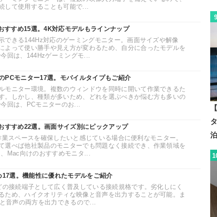
して使用することも可能で...
のおすすめ15選。4K対応モデルもラインナップ
示できる144Hz対応のゲーミングモニター。画面サイズや解像
によって使い勝手や見え方が変わるため、自分に合ったモデルを
回は、144Hzゲーミングモ...
のPCモニター17選。モバイルタイプもご紹介
ルモニター環境。複数のウィンドウを同時に開いて作業できるた
す。しかし、種類が多いため、どれを選ぶべきか悩む方も多いの
今回は、PCモニターのお...
【
のおすすめ22選。画面サイズ別にピックアップ
でより作業スペースを確保したいと感じている場合に便利なモニター。
て選べば他社製品のモニターでも問題なく接続でき、作業領域を
Mac向けのおすすめモニタ...
1
め17選。機能性に優れたモデルをご紹介
などの接続端子として広く普及している接続規格です。劣化しにく
るため、ハイクオリティな映像と音声を出力することが可能。ま
と音声の両方を出力できるので...