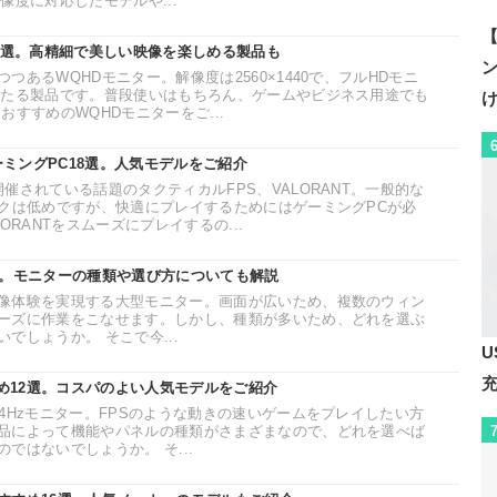
像度に対応したモデルや...
【
31選。高精細で美しい映像を楽しめる製品も
つあるWQHDモニター。解像度は2560×1440で、フルHDモニ
あたる製品です。普段使いはもちろん、ゲームやビジネス用途でも
おすすめのWQHDモニターをご...
ーミングPC18選。人気モデルをご紹介
催されている話題のタクティカルFPS、VALORANT。一般的な
ックは低めですが、快適にプレイするためにはゲーミングPCが必
ORANTをスムーズにプレイするの...
選。モニターの種類や選び方についても解説
像体験を実現する大型モニター。画面が広いため、複数のウィン
ーズに作業をこなせます。しかし、種類が多いため、どれを選ぶ
でしょうか。 そこで今...
U
すめ12選。コスパのよい人気モデルをご紹介
4Hzモニター。FPSのような動きの速いゲームをプレイしたい方
品によって機能やパネルの種類がさまざまなので、どれを選べば
ではないでしょうか。 そ...