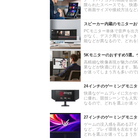
限られたスペースでも、快適
て画面サイズや接続方法などが
スピーカー内蔵のモニターお
PCモニター単体で音声を出
がなく、デスク周りをすっき
能などが異なるので、どれを選
5Kモニターのおすすめ5選
高精細な映像表現が魅力の5
業などが快適に行えます。製
か迷ってしまう方も多いのでは
24インチのゲーミングモニ
快適なゲームプレイに欠かせ
に優れ、競技シーンでも人気
なるので、どれを選ぶか迷って
27インチのゲーミングモニ
ゲームの没入感を高める27
など、プレイ環境を左右する
どれを選ぶか迷ってしまう方も