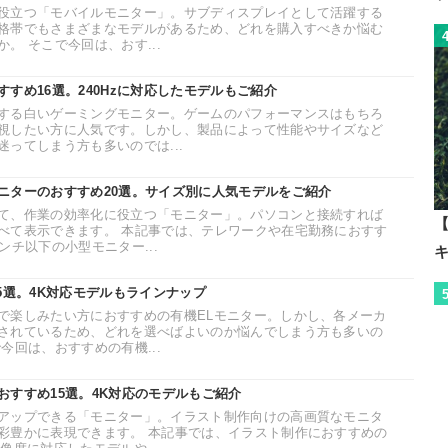
役立つ「モバイルモニター」。サブディスプレイとして活躍する
格帯でもさまざまなモデルがあるため、どれを購入すべきか悩む
。 そこで今回は、おす...
すめ16選。240Hzに対応したモデルもご紹介
する白いゲーミングモニター。ゲームのパフォーマンスはもちろ
視したい方に人気です。しかし、製品によって性能やサイズなど
ってしまう方も多いのでは...
ニターのおすすめ20選。サイズ別に人気モデルをご紹介
て、作業の効率化に役立つ「モニター」。パソコンと接続すれば
【
べて表示できます。 本記事では、テレワークや在宅勤務におすす
ンチ以下の小型モニター...
5選。4K対応モデルもラインナップ
で楽しみたい方におすすめの有機ELモニター。しかし、各メーカ
されているため、どれを選べばよいのか悩んでしまう方も多いの
今回は、おすすめの有機...
おすすめ15選。4K対応のモデルもご紹介
アップできる「モニター」。イラスト制作向けの高画質なモニタ
彩豊かに表現できます。 本記事では、イラスト制作におすすめの