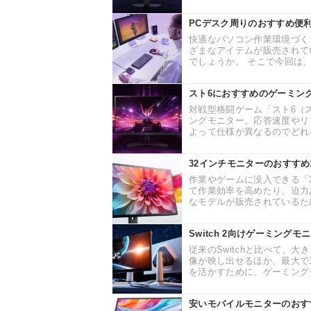
PCデスク周りのおすすめ便
快適なパソコン作業環境づく
ざまなアイテムが販売されて
でしょうか。 そこで今回は、
スト6におすすめのゲーミン
対戦型格闘ゲーム「スト6（
ングモニター。応答速度やリ
よって仕様が異なるのでどれを
32インチモニターのおすすめ
作業やゲームに没入できる「
て作業効率を高めたり、迫力
なモデルが販売されているため
Switch 2向けゲーミン
従来のSwitchと比べて、大
像が映し出せるほか、最大で
を活かすために、ゲーミングモ
安いモバイルモニターのおす