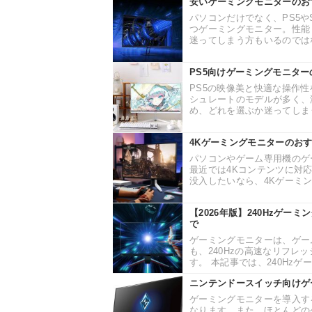
安いゲーミングモニターのお
パソコンだけでなく、PS5や
つゲーミングモニター。性能
迷ってしまう方もいるのではな
PS5向けゲーミングモニタ
PS5の映像美と快適な操作
シュレートのモデルが多く、
め、どれを選ぶか迷ってしまう
4Kゲーミングモニターのおす
パソコンやゲーム専用機のゲ
最近では4Kコンテンツに対
没入したいなら、4Kゲーミン
【2026年版】240Hzゲ
で
ゲーミングモニターは、ゲー
も、240Hzの高速なリフ
す。 本記事では、240Hzゲ
ニンテンドースイッチ向けゲ
ゲーミングモニターを導入す
なります。また、ほとんどの