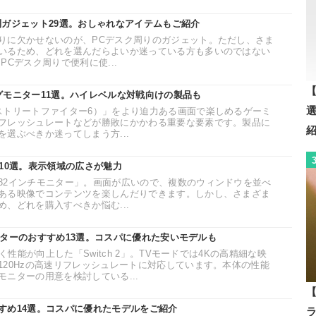
利ガジェット29選。おしゃれなアイテムもご紹介
りに欠かせないのが、PCデスク周りのガジェット。ただし、さま
いるため、どれを選んだらよいか迷っている方も多いのではない
PCデスク周りで便利に使...
【
グモニター11選。ハイレベルな対戦向けの製品も
ストリートファイター6）」をより迫力ある画面で楽しめるゲーミ
フレッシュレートなどが勝敗にかかわる重要な要素です。製品に
選ぶべきか迷ってしまう方...
10選。表示領域の広さが魅力
32インチモニター」。画面が広いので、複数のウィンドウを並べ
ある映像でコンテンツを楽しんだりできます。しかし、さまざま
、どれを購入すべきか悩む...
グモニターのおすすめ13選。コスパに優れた安いモデルも
きく性能が向上した「Switch 2」。TVモードでは4Kの高精細な映
120Hzの高速リフレッシュレートに対応しています。本体の性能
ニターの用意を検討している...
【
すめ14選。コスパに優れたモデルをご紹介