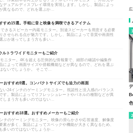
なデュアルディスプレイ環境を実現します。しかし、製品によっ
広
異なるので、どれを選ぶか...
すすめ15選。手軽に音と映像を満喫できるアイテム
力できるスピーカー内蔵モニター。別途スピーカーを用意する必要
りさせられる点が魅力です。しかし、製品によって音質や画面性
ぶか迷ってしまう方も多い...
。ウルトラワイドモニターもご紹介
Kモニター。4Kを超える圧倒的な情報量で、細部の確認や編集作
品によって画面サイズや搭載機能などが異なるので、どれを選ぶ
ないでしょうか。 そこで...
ターおすすめ9選。コンパクトサイズでも迫力の画面
ない24インチのゲーミングモニター。視認性と没入感のバランス
B
です。製品によってリフレッシュレートやパネルの種類などが異
しまう方も多いのではない...
ターおすすめ18選。おすすめメーカーもご紹介
インチのゲーミングモニター。映像の滑らかさや応答速度、解像度
要素が多く、製品によってスペックや機能が大きく異なるため、
多いのではないでしょうか...