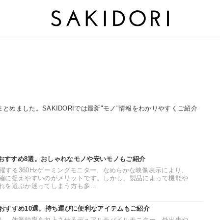
事をまとめました。SAKIDORIでは最新"モノ"情報をわかりやすくご紹介
のおすすめ8選。おしゃれなモノや安いモノもご紹介
活躍する360Hzゲーミングモニター。なめらかな映像表示により、
確に捉えやすいのがメリットです。しかし、製品によって機能や
を選ぶか迷ってしまう方も多...
おすすめ10選。持ち運びに便利なアイテムもご紹介
し、作業効率を向上させるデュアルモバイルモニター。外出先や