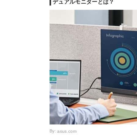
デュアルモニターとは？
WUXGA (19
解像度
2560x1440
0)
By:
asus.com