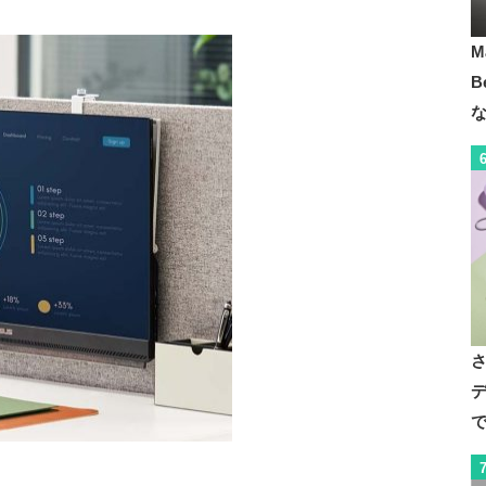
20x120
3840x2160
3440x1440
M
B
デ
で