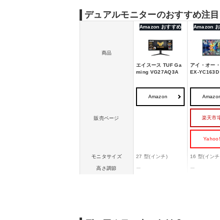
デュアルモニターのおすすめ注目
Amazon おすすめ
Amazon
商品
エイスース TUF Ga
アイ・オー
ming VG27AQ3A
EX-YC163D
Amazon
Amazo
楽天市
販売ページ
Yahoo
モニタサイズ
27 型(インチ)
16 型(インチ
高さ調節
ー
ー
チルト角度(下/上)
-5°/20°
ー
ピボット機能(画面回
ー
ー
転)
VESAマウント
100x100mm
ー