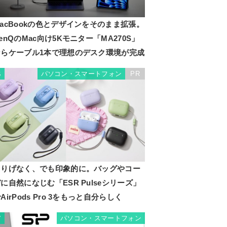
acBookの色とデザインをそのまま拡張。
enQのMac向け5Kモニター「MA270S」
ならケーブル1本で理想のデスク環境が完成
パソコン・スマートフォン
PR
6
さりげなく、でも印象的に。バッグやコー
に自然になじむ「ESR Pulseシリーズ」
AirPods Pro 3をもっと自分らしく
パソコン・スマートフォン
7