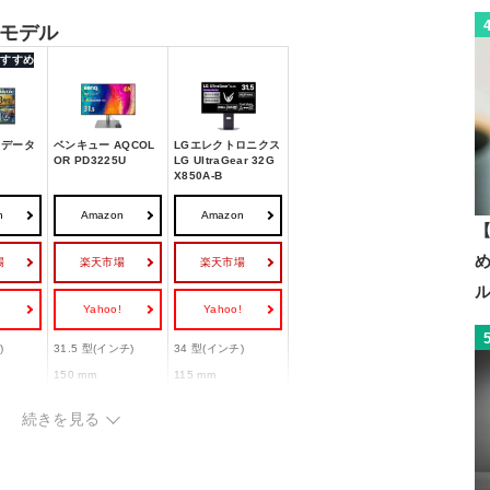
モデル
 おすすめ
・データ
ベンキュー AQCOL
LGエレクトロニクス
OR PD3225U
LG UltraGear 32G
X850A-B
n
Amazon
Amazon
【
場
楽天市場
楽天市場
!
Yahoo!
Yahoo!
)
31.5 型(インチ)
34 型(インチ)
150 mm
115 mm
-5°/20°
-5°/20°
続きを見る
○
ー
100x100 mm
100x100mm