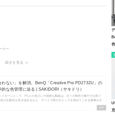
B
ーカー
｜24〜27インチ
続きを見る
ー｜20インチ以下
ー｜30インチ以上
い」を解消。BenQ「Creative Pro PD2732U」の
な色管理に迫る | SAKIDORI（サキドリ）
エイターにとって、PCとの色ズレや煩雑な配線は、日々の制作の集中力を削ぐ
表現の正確性を突き詰めるなら、デバイス間のギャップを埋めてくれる相棒が欠
U
PR