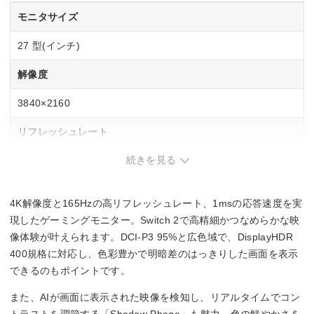
モニタサイズ
27 型(インチ)
解像度
3840×2160
リフレッシュレート
続きを見る
165 Hz
応答速度
4K解像度と165Hzの高リフレッシュレート、1msの応答速度を実
1ms(GtoG)
現したゲーミングモニター。Switch 2で高精細かつなめらかな映
像体験が叶えられます。DCI-P3 95%と広色域で、DisplayHDR
パネル種類
400規格に対応し、色彩豊かで明暗差のはっきりした画面を表示
できるのもポイントです。
IPS
また、AIが画面に表示された映像を検知し、リアルタイムでコン
入力端子
トラストを調節する「Shadow Phage」も魅力。色の鮮やかさを