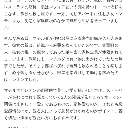
レストランの店長、裏はマフィアという顔を持つトニーの依頼を
こなす、孤独な殺し屋です。一方、同じアパートに住む少女・マ
チルダも、劣悪な家庭環境のなかで孤独な生活を送っていまし
た。
そんなある日、マチルダが住む部屋に麻薬密売組織が入り込みま
す。彼女の親は、組織から麻薬を盗んでいたのです。銃撃戦の
末、彼女の唯一の癒やしであった弟を含む家族全員が惨殺されて
しまいます。偶然にも、マチルダは買い物に出かけていたため無
事でしたが、そのまま部屋へ戻れば自身も殺されることを察しま
す。心を落ち着かせながら、部屋を素通りして助けを求めたの
は、レオンでした。
マチルダとレオンの刺激的で美しい愛が描かれた本作。ストーリ
ーが進むにつれて深まっていく2人の関係が見どころです。その
関係はまさしく「愛」であるものの、家族愛なのか、それとも恋
愛感情なのか、観る人によって意見が分かれるのがポイント。苦
く切ない洋画が観たい方におすすめです。