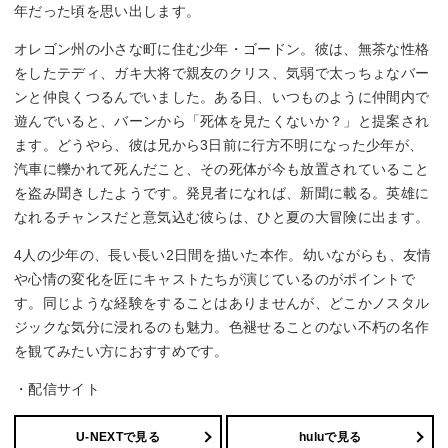
年だった頃を思い出します。
オレゴン州の小さな町に住む少年・ゴードン。彼は、無茶な性格
をしたテディ、ガキ大将で親友のクリス、気弱で太っちょなバー
ンと仲良くつるんでいました。ある日、いつものように仲間内で
遊んでいると、バーンから「死体を見たくないか？」と提案され
ます。どうやら、彼は兄から3日前に行方不明になった少年が、
汽車に轢かれて死んだこと、その死体が今も放置されていること
を盗み聞きしたようです。発見者になれば、新聞に載る。英雄に
なれるチャンスだと意気込む彼らは、ひと夏の大冒険に出ます。
4人の少年の、長い長い2日間を描いた本作。幼いながらも、友情
や心情の変化を匠にキャストたちが演じているのがポイントで
す。同じような経験をすることはありませんが、どこかノスタル
ジックな気分に浸れるのも魅力。色褪せることのない不朽の名作
を観てみたい方におすすめです。
・配信サイト
U-NEXTで見る
huluで見る