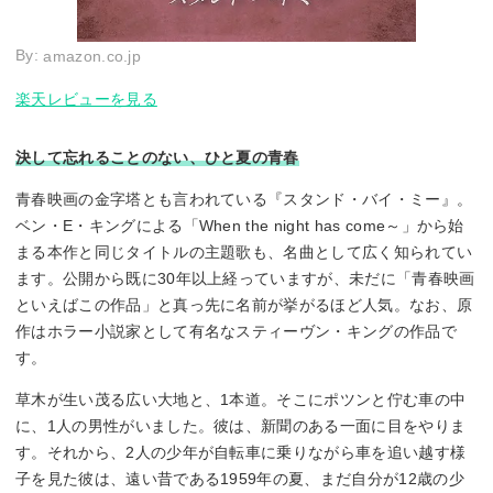
By:
amazon.co.jp
楽天レビューを見る
決して忘れることのない、ひと夏の青春
青春映画の金字塔とも言われている『スタンド・バイ・ミー』。
ベン・E・キングによる「When the night has come～」から始
まる本作と同じタイトルの主題歌も、名曲として広く知られてい
ます。公開から既に30年以上経っていますが、未だに「青春映画
といえばこの作品」と真っ先に名前が挙がるほど人気。なお、原
作はホラー小説家として有名なスティーヴン・キングの作品で
す。
草木が生い茂る広い大地と、1本道。そこにポツンと佇む車の中
に、1人の男性がいました。彼は、新聞のある一面に目をやりま
す。それから、2人の少年が自転車に乗りながら車を追い越す様
子を見た彼は、遠い昔である1959年の夏、まだ自分が12歳の少