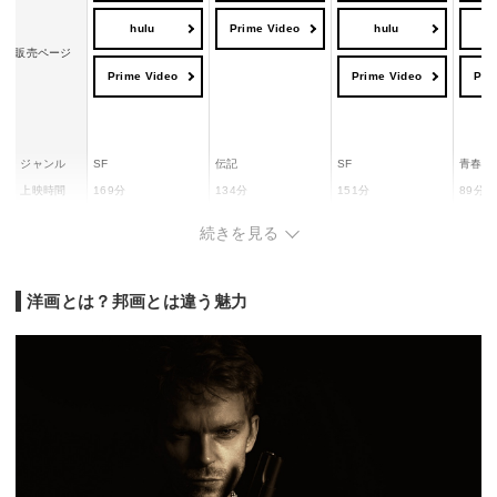
hulu
Prime Video
hulu
販売ページ
Prime Video
Prime Video
Pri
ジャンル
SF
伝記
SF
青春
上映時間
169分
134分
151分
89分
クリストファー・ノ
ブライアン・シンガ
クリストファー・ノ
監督
ロブ・
続きを見る
ーラン
ー
ーラン
洋画とは？邦画とは違う魅力