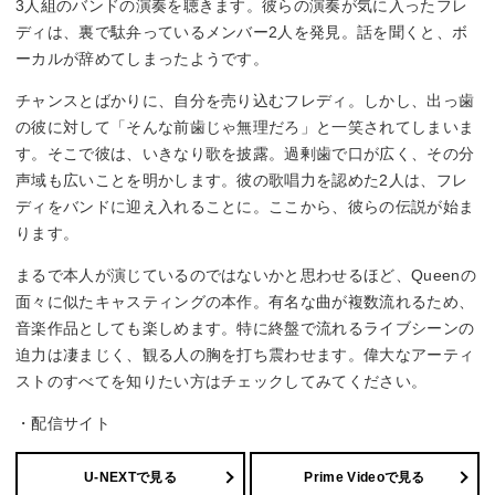
3人組のバンドの演奏を聴きます。彼らの演奏が気に入ったフレ
ディは、裏で駄弁っているメンバー2人を発見。話を聞くと、ボ
ーカルが辞めてしまったようです。
チャンスとばかりに、自分を売り込むフレディ。しかし、出っ歯
の彼に対して「そんな前歯じゃ無理だろ」と一笑されてしまいま
す。そこで彼は、いきなり歌を披露。過剰歯で口が広く、その分
声域も広いことを明かします。彼の歌唱力を認めた2人は、フレ
ディをバンドに迎え入れることに。ここから、彼らの伝説が始ま
ります。
まるで本人が演じているのではないかと思わせるほど、Queenの
面々に似たキャスティングの本作。有名な曲が複数流れるため、
音楽作品としても楽しめます。特に終盤で流れるライブシーンの
迫力は凄まじく、観る人の胸を打ち震わせます。偉大なアーティ
ストのすべてを知りたい方はチェックしてみてください。
・配信サイト
U-NEXTで見る
Prime Videoで見る