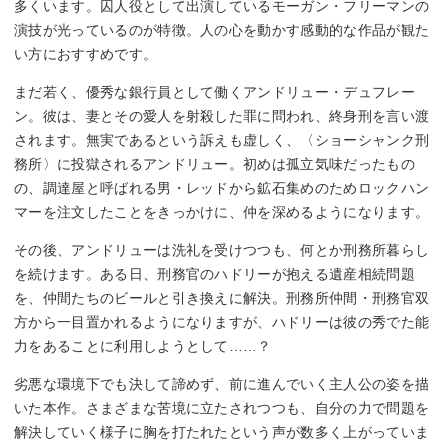
多くいます。囚人役として出演しているモーガン・フリーマンの
演技が光っているのが特徴。人の心を動かす感動的な作品が観た
い方におすすめです。
まだ若く、優秀な銀行員として働くアンドリュー・デュフレー
ン。彼は、妻とその愛人を射殺した罪に問われ、終身刑を言い渡
されます。無実であるという訴えも虚しく、〈ショーシャンク刑
務所〉に投獄されるアンドリュー。初めは孤立気味だったもの
の、調達屋と呼ばれる男・レッドから鉱石集めのためロックハン
マーを注文したことをきっかけに、仲を深めるようになります。
その後、アンドリューは洗礼を受けつつも、何とか刑務所暮らし
を続けます。ある日、刑務官のハドリーが抱える遺産相続問題
を、仲間たちのビールと引き換えに解決。刑務所仲間・刑務官双
方から一目置かれるようになりますが、ハドリーは彼の秀でた能
力をあることに利用しようとして……？
劣悪な環境下でも決して諦めず、前に進んでいく主人公の姿を描
いた本作。さまざまな苦境に立たされつつも、自分の力で問題を
解決していく様子に胸を打たれたという声が数多く上がっていま