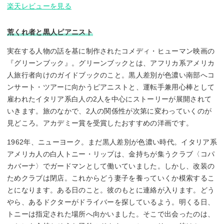
楽天レビューを見る
荒くれ者と黒人ピアニスト
実在する人物の話を基に制作されたコメディ・ヒューマン映画の
『グリーンブック』。グリーンブックとは、アフリカ系アメリカ
人旅行者向けのガイドブックのこと。黒人差別が色濃い南部へコ
ンサート・ツアーに向かうピアニストと、運転手兼用心棒として
雇われたイタリア系白人の2人を中心にストーリーが展開されて
いきます。旅のなかで、2人の関係性が次第に変わっていくのが
見どころ。アカデミー賞を受賞したおすすめの洋画です。
1962年、ニューヨーク。まだ黒人差別が色濃い時代。イタリア系
アメリカ人の白人トニー・リップは、金持ちが集うクラブ〈コパ
カバーナ〉でガードマンとして働いていました。しかし、改装の
ためクラブは閉店。これからどう妻子を養っていくか模索するこ
とになります。ある日のこと。彼のもとに連絡が入ります。どう
やら、あるドクターがドライバーを探しているよう。明くる日、
トニーは指定された場所へ向かいました。そこで出会ったのは、