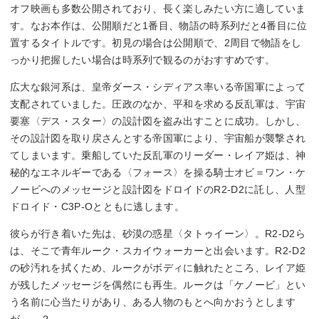
オフ映画も多数公開されており、長く楽しみたい方に適していま
す。なお本作は、公開順だと1番目、物語の時系列だと4番目に位
置するタイトルです。初見の場合は公開順で、2周目で物語をし
っかり把握したい場合は時系列で観るのがおすすめです。
広大な銀河系は、皇帝ダース・シディアス率いる帝国軍によって
支配されていました。圧政のなか、平和を求める反乱軍は、宇宙
要塞〈デス・スター〉の設計図を盗み出すことに成功。しかし、
その設計図を取り戻さんとする帝国軍により、宇宙船が襲撃され
てしまいます。乗船していた反乱軍のリーダー・レイア姫は、神
秘的なエネルギーである〈フォース〉を操る騎士オビ＝ワン・ケ
ノービへのメッセージと設計図をドロイドのR2-D2に託し、人型
ドロイド・C3P-Oとともに逃します。
彼らが行き着いた先は、砂漠の惑星〈タトゥイーン〉。R2-D2ら
は、そこで青年ルーク・スカイウォーカーと出会います。R2-D2
の砂汚れを拭くため、ルークがボディに触れたところ、レイア姫
が残したメッセージを偶然にも再生。ルークは「ケノービ」とい
う名前に心当たりがあり、ある人物のもとへ向かおうとします