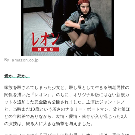
By:
amazon.co.jp
愛か、死か。
家族を殺されてしまった少女と、殺し屋として生きる初老男性の
関係を描いた『レオン』。のちに、オリジナル版にはない新規カ
ットを追加した完全版も公開されました。主演はジャン・レノ
と、当時まだ13歳という若さのナタリー・ポートマン。父と娘ほ
どの年齢差でありながら、友情・愛情・依存が入り混じった2人
の演技は、観る人に大きな衝撃を与えました。
ニューヨークのあるアパートに住む男・レオン。彼は、表向きは