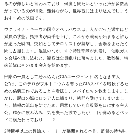
るのが難しいと言われており、何度も観たいといった声が多数あ
がっているのが特徴。難解ながら、世界観にはまり込んでしまう
おすすめの映画です。
ウクライナ・キーウの国立オペラハウスは、人がごった返すほど
満員の状態。指揮者が両手を上げ、これから演奏が始まると誰も
が思った瞬間。突如としてテロリストが襲撃し、会場をまたたく
間に占拠します。混乱のなか、すぐ特殊部隊が到着し、催眠ガス
を会場へ流し込むと、観客は全員眠りに落ちました。数秒後、特
殊部隊はそのまま突入を始めます。
部隊の一員として紛れ込んだCIAエージェント”名もなき主人
公”は、このテロがプルトニウムを奪ったCIAスパイを暗殺するた
めの偽装工作であることを看破し、スパイたちを救出します。し
かし、脱出の際にロシア人に捕まり、拷問を受けてしまいまし
た。情報の流出を防ぐため、用意していた自殺薬を口にする主人
公。確かに飲み込み、気を失った彼でしたが、目が覚めるとベッ
ドに横たわっており……？
2時間半以上の長編ストーリーが展開される本作。監督の持ち味