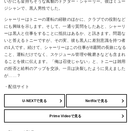
いかにも金持ちそうな風貌のドクター・シャーリー。彼はミュー
ジシャンで、黒人男性でした。
シャーリーはトニーの運転の経験のほかに、クラブでの役割など
にも興味を示します。そして。一通り質問をしたあと、シャーリ
ーは黒人と仕事をすることに抵抗はあるか、と訊きます。問題な
いと答えるトニーですが、その実、彼も黒人に差別意識を持つ者
の1人です。続けて、シャーリーはこの仕事が8週間の長旅になる
こと、運転だけでなく、スケジュール管理や靴磨きなども含まれ
ることを彼に伝えます。「俺は召使じゃない」と、トニーは雑用
の拒否と給料のアップを交渉。一旦は決裂したように見えました
が……？
・配信サイト
U-NEXTで見る
Netflixで見る
Prime Videoで見る