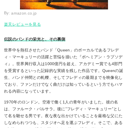
By:
amazon.co.jp
楽天レビューを見る
伝説のバンドの栄光と、その裏側
世界中を熱狂させたバンド「Queen」のボーカルであるフレデ
ィ・マーキュリーの活躍と苦悩を描いた『ボヘミアン・ラプソデ
ィ』。世界興行収入は1000億円を超え、アカデミー賞でも4部門
を受賞するといった記録的な実績を残した作品です。Queenの誕
生、バンド仲間との軋轢、そしてフレディの最期までを映像化し
ており、ファンだけでなく曲だけは知っているという方でもハマ
れる内容になっています。
1970年のロンドン。空港で働く1人の青年がいました。彼の名
は、ファルーク・バルサラ。後に”フレディ・マーキュリー”とし
て名を馳せる男です。夜な夜な出かけていることを厳格な父にた
しなめられつつも、スタジオへ足を運ぶフレディ。そこで、ある