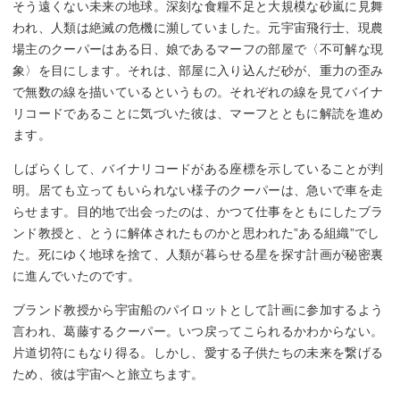
そう遠くない未来の地球。深刻な食糧不足と大規模な砂嵐に見舞
われ、人類は絶滅の危機に瀕していました。元宇宙飛行士、現農
場主のクーパーはある日、娘であるマーフの部屋で〈不可解な現
象〉を目にします。それは、部屋に入り込んだ砂が、重力の歪み
で無数の線を描いているというもの。それぞれの線を見てバイナ
リコードであることに気づいた彼は、マーフとともに解読を進め
ます。
しばらくして、バイナリコードがある座標を示していることが判
明。居ても立ってもいられない様子のクーパーは、急いで車を走
らせます。目的地で出会ったのは、かつて仕事をともにしたブラ
ンド教授と、とうに解体されたものかと思われた”ある組織”でし
た。死にゆく地球を捨て、人類が暮らせる星を探す計画が秘密裏
に進んでいたのです。
ブランド教授から宇宙船のパイロットとして計画に参加するよう
言われ、葛藤するクーパー。いつ戻ってこられるかわからない。
片道切符にもなり得る。しかし、愛する子供たちの未来を繋げる
ため、彼は宇宙へと旅立ちます。