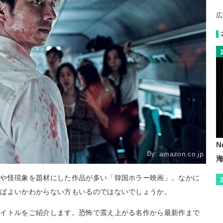
広
N
By:
amazon.co.jp
品や怪現象を題材にした作品が多い「韓国ホラー映画」。なかに
ればよいかわからない方もいるのではないでしょうか。
タイトルをご紹介します。恐怖で震え上がる名作から最新作まで