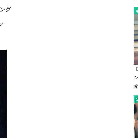
ング
ン
【