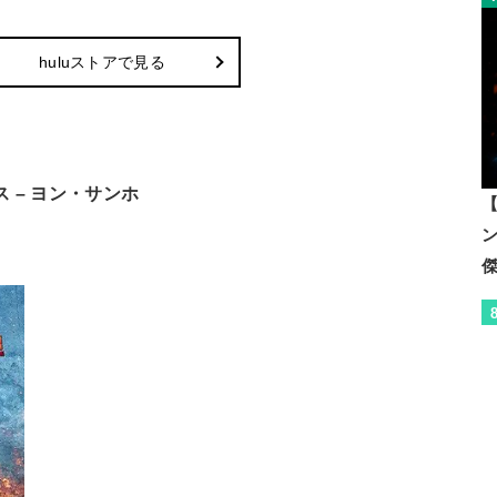
huluストアで見る
 – ヨン・サンホ
【