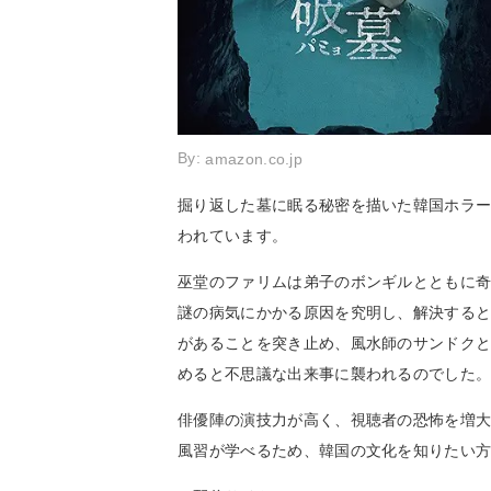
By:
amazon.co.jp
掘り返した墓に眠る秘密を描いた韓国ホラー
われています。
巫堂のファリムは弟子のボンギルとともに
謎の病気にかかる原因を究明し、解決する
があることを突き止め、風水師のサンドク
めると不思議な出来事に襲われるのでした
俳優陣の演技力が高く、視聴者の恐怖を増
風習が学べるため、韓国の文化を知りたい