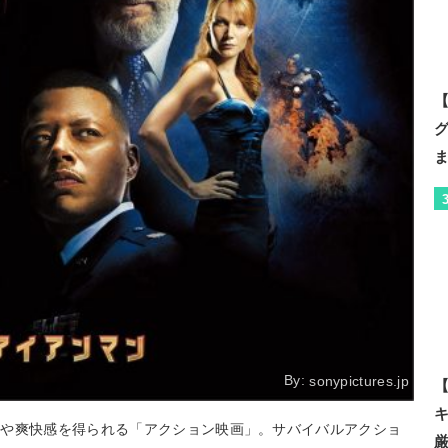
【
By:
sonypictures.jp
【
激や爽快感を得られる「アクション映画」。サバイバルアクショ