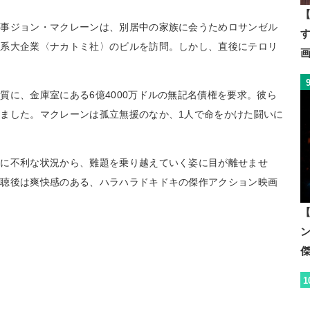
【
刑事ジョン・マクレーンは、別居中の家族に会うためロサンゼル
日系大企業〈ナカトミ社〉のビルを訪問。しかし、直後にテロリ
質に、金庫室にある6億4000万ドルの無記名債権を要求。彼ら
ました。マクレーンは孤立無援のなか、1人で命をかけた闘いに
的に不利な状況から、難題を乗り越えていく姿に目が離せませ
視聴後は爽快感のある、ハラハラドキドキの傑作アクション映画
【
1