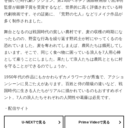
を描いた時代劇アクション。第15回ベネチア国際映画祭で黒澤明
監督が銀獅子賞を受賞するなど、世界的に高く評価されている時
代劇映画です。その証拠に、『荒野の七人』などリメイク作品が
多く制作されました。
舞台となるのは戦国時代の貧しい農村です。麦の収穫の時期にな
ったものの、野蛮な行為を繰り返す野武士が村にやってくるのを
恐れていました。麦を奪われてしまえば、農民たちは餓死してし
まいます。そこで、同じく食べ物に困っている浪人を7人用心棒
として雇うことにしました。果たして浪人たちは農民とともに村
を守ることができるのでしょうか。
1950年代の作品にもかかわらずカメラワークが秀逸で、アクショ
ンシーンに見ごたえがあります。百姓と侍の階級の違いなど、戦
国時代に生きる人たちがリアルに描かれているのもおすすめポイ
ント。7人の浪人たちそれぞれの人間性や葛藤は必見です。
・配信サイト
U-NEXTで見る
Prime Videoで見る