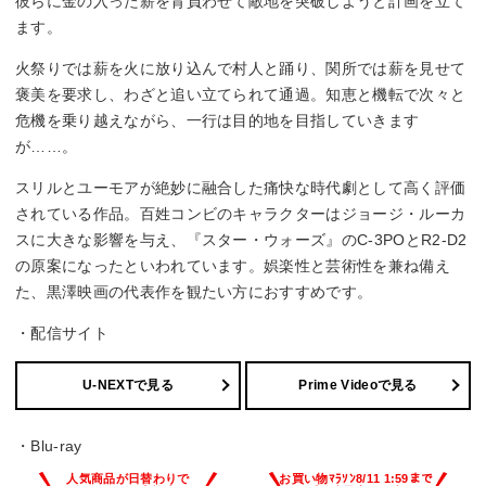
彼らに金の入った薪を背負わせて敵地を突破しようと計画を立て
ます。
火祭りでは薪を火に放り込んで村人と踊り、関所では薪を見せて
褒美を要求し、わざと追い立てられて通過。知恵と機転で次々と
危機を乗り越えながら、一行は目的地を目指していきます
が……。
スリルとユーモアが絶妙に融合した痛快な時代劇として高く評価
されている作品。百姓コンビのキャラクターはジョージ・ルーカ
スに大きな影響を与え、『スター・ウォーズ』のC-3POとR2-D2
の原案になったといわれています。娯楽性と芸術性を兼ね備え
た、黒澤映画の代表作を観たい方におすすめです。
・配信サイト
U-NEXTで見る
Prime Videoで見る
・Blu-ray