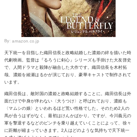
By:
amazon.co.jp
天下統一を目指した織田信長と政略結婚した濃姫の絆を描いた時
代劇映画。監督は『るろうに剣心』シリーズも手掛けた大友啓史
で、人間ドラマと殺陣が融合した大作です。織田信長を木村拓
哉、濃姫を綾瀬はるかが演じており、豪華キャストで制作されて
います。
織田信長は、敵対国の濃姫と政略結婚することに。織田信長は外
面だけで中身が伴わない〈大うつけ〉と呼ばれており、濃姫も
〈マムシの娘〉といわれるほど荒い性格でした。そのため2人の
馬が合うはずがなく、最初はけんかばかり。ですが、今川義元の
軍を撃退するなどのピンチを乗り越えていくことによって、徐々
に距離が縮まっていきます。2人はどのような気持ちで天下統一