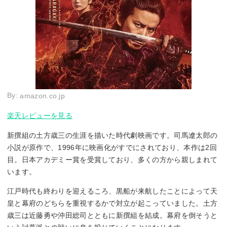
By:
amazon.co.jp
楽天レビューを見る
新撰組の土方歳三の生涯を描いた時代劇映画です。司馬遼太郎の
小説が原作で、1996年に映画化がすでにされており、本作は2回
目。日本アカデミー賞を受賞しており、多くの方から親しまれて
います。
江戸時代も終わりを迎えるころ、黒船が来航したことによって天
皇と幕府のどちらを重視するかで対立が起こっていました。土方
歳三は近藤勇や沖田総司とともに新撰組を結成。幕府を倒そうと