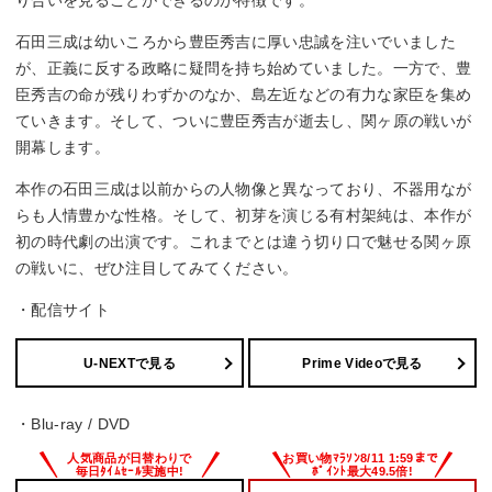
り合いを見ることができるのが特徴です。
石田三成は幼いころから豊臣秀吉に厚い忠誠を注いでいました
が、正義に反する政略に疑問を持ち始めていました。一方で、豊
臣秀吉の命が残りわずかのなか、島左近などの有力な家臣を集め
ていきます。そして、ついに豊臣秀吉が逝去し、関ヶ原の戦いが
開幕します。
本作の石田三成は以前からの人物像と異なっており、不器用なが
らも人情豊かな性格。そして、初芽を演じる有村架純は、本作が
初の時代劇の出演です。これまでとは違う切り口で魅せる関ヶ原
の戦いに、ぜひ注目してみてください。
・配信サイト
U-NEXTで見る
Prime Videoで見る
・Blu-ray / DVD