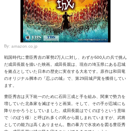
By:
amazon.co.jp
戦国時代に豊臣秀吉の軍勢2万人に対し、わずか500人の兵で挑ん
だ成田長親を描いた映画。成田長親は、現在の埼玉県にある忍城
を拠点としていた日本の歴史に実在する大名です。原作は和田竜
のオリジナル脚本の『忍ぶの城』で、第29回城戸賞を獲得してい
ます。
豊臣秀吉は天下統一のために石田三成と手を組み、関東で勢力を
増していた北条家を滅ぼそうと画策。そして、その手が忍城にも
降りかかろうとしていました。成田長親はでくのぼうという意味
で〈のぼう様〉と呼ばれ多くの民から親しまれていますが、武将
としての能力は高くありません。数の暴力で水攻めを図る豊臣秀