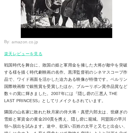
By:
amazon.co.jp
楽天レビューを見る
戦国時代を舞台に、敗国の姫と軍用金を擁した大将が敵中を突破
する様を描く時代劇映画の名作。黒澤監督初のシネマスコープ作
品で、ワイド画面を活かした迫力ある映像が特徴です。ベルリン
国際映画祭で銀熊賞を受賞したほか、ブルーリボン賞作品賞など
数々の賞に輝きました。2007年には『隠し砦の三悪人 THE
LAST PRINCESS』としてリメイクもされています。
隣国の山名家に敗れた秋月家の侍大将・真壁六郎太は、世継ぎの
雪姫と軍資金の黄金200貫を携え、隠し砦に籠城。同盟国の早川
領へ脱出を試みます。途中、欲深い百姓の太平と又七と出会い、