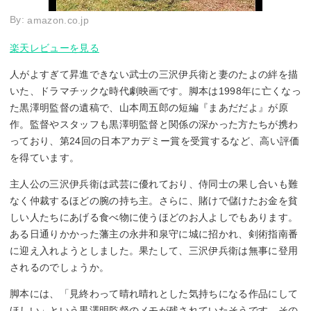
By:
amazon.co.jp
楽天レビューを見る
人がよすぎて昇進できない武士の三沢伊兵衛と妻のたよの絆を描
いた、ドラマチックな時代劇映画です。脚本は1998年に亡くなっ
た黒澤明監督の遺稿で、山本周五郎の短編『まあだだよ』が原
作。監督やスタッフも黒澤明監督と関係の深かった方たちが携わ
っており、第24回の日本アカデミー賞を受賞するなど、高い評価
を得ています。
主人公の三沢伊兵衛は武芸に優れており、侍同士の果し合いも難
なく仲裁するほどの腕の持ち主。さらに、賭けで儲けたお金を貧
しい人たちにあげる食べ物に使うほどのお人よしでもあります。
ある日通りかかった藩主の永井和泉守に城に招かれ、剣術指南番
に迎え入れようとしました。果たして、三沢伊兵衛は無事に登用
されるのでしょうか。
脚本には、「見終わって晴れ晴れとした気持ちになる作品にして
ほしい」という黒澤明監督のメモが残されていたそうです。その