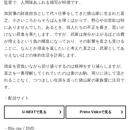
監督で、人間味あふれる描写が特徴です。
加賀藩の財政担当として代々仕事をしてきた猪山家に生まれた直
之。小さいころからそろばんを弾くばかりで、野心や出世欲は特
にありませんでした。あるとき、役人たちの不正を暴き、思いが
けない昇進を果たします。ですが、武家は身分が上がるほど出費
が増えるという負の構造になっており、その影響を直之も受ける
ことに。なんとか借金を返したいと考えた直之は、武家としてあ
りえないほどの倹約生活を計画します。
借金を背負いながら切り盛りするのは精神をすり減らしますが、
直之を一番理解してくれていたのは妻のお駒。周りに決して流さ
れることなく、つつましい生涯を送った猪山家の家族愛に注目で
す。
・配信サイト
U-NEXTで見る
Prime Videoで見る
・Blu-ray / DVD