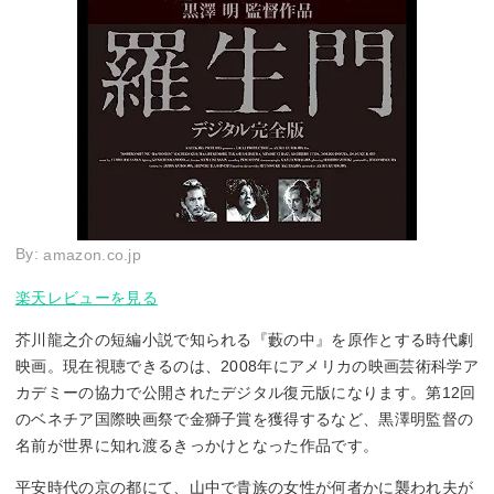
By:
amazon.co.jp
楽天レビューを見る
芥川龍之介の短編小説で知られる『藪の中』を原作とする時代劇
映画。現在視聴できるのは、2008年にアメリカの映画芸術科学ア
カデミーの協力で公開されたデジタル復元版になります。第12回
のベネチア国際映画祭で金獅子賞を獲得するなど、黒澤明監督の
名前が世界に知れ渡るきっかけとなった作品です。
平安時代の京の都にて、山中で貴族の女性が何者かに襲われ夫が