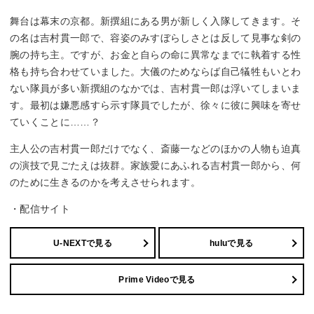
舞台は幕末の京都。新撰組にある男が新しく入隊してきます。そ
の名は吉村貫一郎で、容姿のみすぼらしさとは反して見事な剣の
腕の持ち主。ですが、お金と自らの命に異常なまでに執着する性
格も持ち合わせていました。大儀のためならば自己犠牲もいとわ
ない隊員が多い新撰組のなかでは、吉村貫一郎は浮いてしまいま
す。最初は嫌悪感すら示す隊員でしたが、徐々に彼に興味を寄せ
ていくことに……？
主人公の吉村貫一郎だけでなく、斎藤一などのほかの人物も迫真
の演技で見ごたえは抜群。家族愛にあふれる吉村貫一郎から、何
のために生きるのかを考えさせられます。
・配信サイト
U-NEXTで見る
huluで見る
Prime Videoで見る