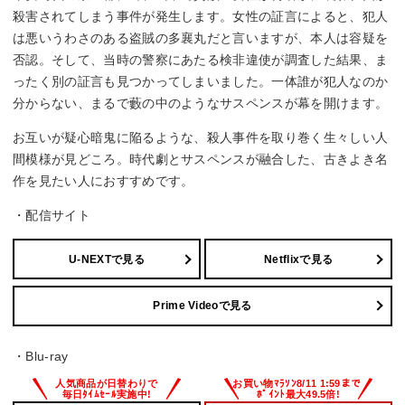
殺害されてしまう事件が発生します。女性の証言によると、犯人
は悪いうわさのある盗賊の多襄丸だと言いますが、本人は容疑を
否認。そして、当時の警察にあたる検非違使が調査した結果、ま
ったく別の証言も見つかってしまいました。一体誰が犯人なのか
分からない、まるで藪の中のようなサスペンスが幕を開けます。
お互いが疑心暗鬼に陥るような、殺人事件を取り巻く生々しい人
間模様が見どころ。時代劇とサスペンスが融合した、古きよき名
作を見たい人におすすめです。
・配信サイト
U-NEXTで見る
Netflixで見る
Prime Videoで見る
・Blu-ray