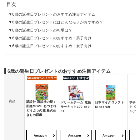
目次
6歳の誕生日プレゼントのおすすめ注目アイテム
6歳の誕生日プレゼントにはどんなモノがおすすめ？
6歳の誕生日プレゼントの相場は？
6歳の誕生日プレゼントのおすすめ｜男子向け
6歳の誕生日プレゼントのおすすめ｜女子向け
6歳の誕生日プレゼントのおすすめ注目アイテム
Amazon
ベストセラー
Amazon おすすめ
商品
講談社 講談社の動く
ドリームチーム 電脳
日本マイクロソフト
学研 
図鑑MOVE あつまれ
サーキット100 ds0
Minecraft
ト ク
どうぶつの森 島の生
01
ルデコ
きもの図鑑
Amazon
Amazon
Amazon
A