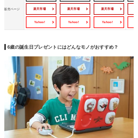
楽天市場
楽天市場
楽天市場
販売ページ
Yahoo!
Yahoo!
Yahoo!
Y
6歳の誕生日プレゼントにはどんなモノがおすすめ？