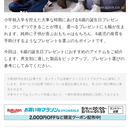
By:
amazon.co.jp
小学校入学を控えた大事な時期にあげる6歳の誕生日プレゼン
ト。少しずつできることが増え、選べるプレゼントにも幅が生ま
れます。純粋に子供が喜ぶおもちゃはもちろん、6歳児の発育を
手助けするようなプレゼントを選ぶのもポイントです。
今回は、6歳の誕生日プレゼントにおすすめのアイテムをご紹介
します。男女別に適した製品をピックアップ。プレゼント選びの
参考にしてみてください。
※商品PRを含む記事です。当メディアは各種アフィリエイトプログラムに参加して
います。当サービスの記事で紹介している商品を購入すると、売上の一部が弊社に還
元されます。
※本サイトではコンテンツ作成に当たり、一部AI技術を補助的に活用しております。