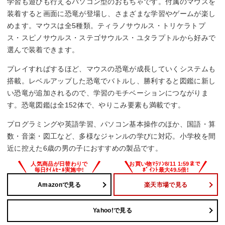
学習も遊びも行えるパソコン型のおもちゃです。付属のマウスを
装着すると画面に恐竜が登場し、さまざまな学習やゲームが楽し
めます。マウスは全5種類。ティラノサウルス・トリケラトプ
ス・スピノサウルス・ステゴサウルス・ユタラプトルから好みで
選んで装着できます。
プレイすればするほど、マウスの恐竜が成長していくシステムも
搭載。レベルアップした恐竜でバトルし、勝利すると図鑑に新し
い恐竜が追加されるので、学習のモチベーションにつながりま
す。恐竜図鑑は全152体で、やりこみ要素も満載です。
プログラミングや英語学習、パソコン基本操作のほか、国語・算
数・音楽・図工など、多様なジャンルの学びに対応。小学校を間
近に控えた6歳の男の子におすすめの製品です。
Amazonで見る
楽天市場で見る
Yahoo!で見る