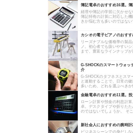
簿記電卓のおすすめ16選。
経理や簿記の学習に欠かせな
簿記特有の計算に対応した機
きか悩む方も多いのではないで
カシオの電子ピアノのおすす
リーズナブルな価格帯の製品
ノ。初心者でも扱いやすいシ
まで、豊富なラインナップが用
G-SHOCKのスマートウォ
介
G-SHOCKのタフネスとス
と連動することで、日常の健
多いため、どれを選ぶべきか悩
金融電卓のおすすめ11選。
ローン計算や預金の利息計算
卓。デスクタイプや折りたた
のではないでしょうか。 そこ
新社会人におすすめの腕時計
ビジネスシーンでの身だしな