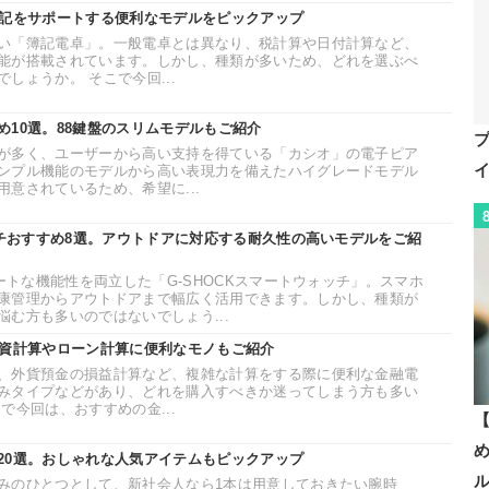
簿記をサポートする便利なモデルをピックアップ
い「簿記電卓」。一般電卓とは異なり、税計算や日付計算など、
能が搭載されています。しかし、種類が多いため、どれを選ぶべ
しょうか。 そこで今回...
め10選。88鍵盤のスリムモデルもご紹介
が多く、ユーザーから高い支持を得ている「カシオ」の電子ピア
ンプル機能のモデルから高い表現力を備えたハイグレードモデル
意されているため、希望に...
ッチおすすめ8選。アウトドアに対応する耐久性の高いモデルをご紹
マートな機能性を両立した「G-SHOCKスマートウォッチ」。スマホ
康管理からアウトドアまで幅広く活用できます。しかし、種類が
む方も多いのではないでしょう...
投資計算やローン計算に便利なモノもご紹介
、外貨預金の損益計算など、複雑な計算をする際に便利な金融電
みタイプなどがあり、どれを購入すべきか迷ってしまう方も多い
で今回は、おすすめの金...
【
20選。おしゃれな人気アイテムもピックアップ
みのひとつとして、新社会人なら1本は用意しておきたい腕時