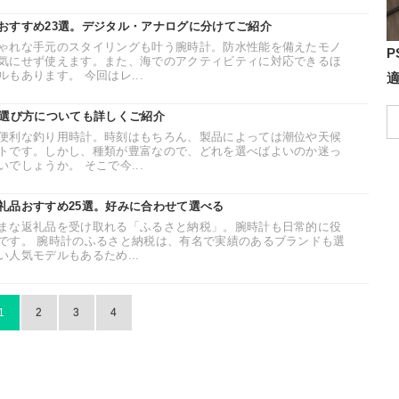
おすすめ23選。デジタル・アナログに分けてご紹介
ゃれな手元のスタイリングも叶う腕時計。防水性能を備えたモノ
P
気にせず使えます。また、海でのアクティビティに対応できるほ
もあります。 今回はレ...
。選び方についても詳しくご紹介
便利な釣り用時計。時刻はもちろん、製品によっては潮位や天候
トです。しかし、種類が豊富なので、どれを選べばよいのか迷っ
でしょうか。 そこで今...
礼品おすすめ25選。好みに合わせて選べる
まな返礼品を受け取れる「ふるさと納税」。腕時計も日常的に役
です。 腕時計のふるさと納税は、有名で実績のあるブランドも選
人気モデルもあるため...
1
2
3
4