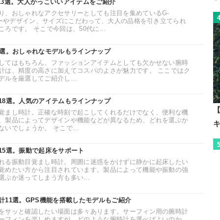
CK13選。大人かっこいいアイテムをご紹介
り、おしゃれなアクセサリーとしても注目を集めているG-
カラーやデザイン、サイズにこだわって、大人の品格を引き立てられ
ろです。 そこで今回は、50代に...
8選。おしゃれなモデルもラインナップ
してはもちろん、ファッションアイテムとしても欠かせない腕時
計は、精度の高さに加えてコスパのよさが魅力です。 ここではク
ルを厳選してご紹介し...
18選。人気のアイテムもラインナップ
【
覚まし時計。正確な時刻で起こしてくれるだけでなく、便利な機
、製品によってデザインや機能などが異なるため、どれを選ぶか
いでしょうか。 そこで...
15選。振動で起床をサポート
れる振動目覚まし時計。周囲に迷惑をかけずに静かに起床したい
覚めたい方から注目されています。製品によって機能や振動の強
ぶか迷ってしまう方も多い...
計11選。GPS機能を搭載したモデルもご紹介
をサッと確認したい場面は多々あります。サーフィン用の腕時計
ーフィンを楽しめますが、どのような腕時計を選べばよいのか、