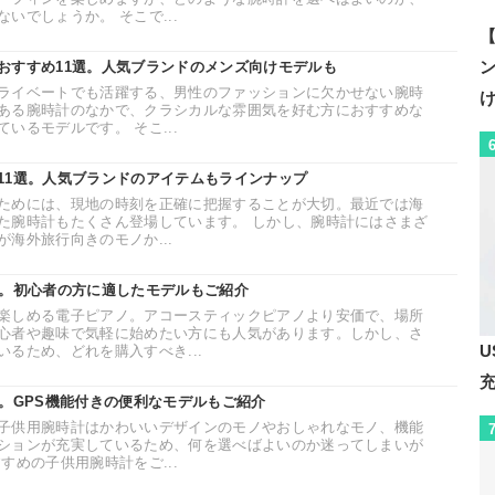
いでしょうか。 そこで...
【
おすすめ11選。人気ブランドのメンズ向けモデルも
ライベートでも活躍する、男性のファッションに欠かせない腕時
ある腕時計のなかで、クラシカルな雰囲気を好む方におすすめな
いるモデルです。 そこ...
11選。人気ブランドのアイテムもラインナップ
ためには、現地の時刻を正確に把握することが大切。最近では海
た腕時計もたくさん登場しています。 しかし、腕時計にはさまざ
海外旅行向きのモノか...
選。初心者の方に適したモデルもご紹介
楽しめる電子ピアノ。アコースティックピアノより安価で、場所
心者や趣味で気軽に始めたい方にも人気があります。しかし、さ
U
るため、どれを購入すべき...
選。GPS機能付きの便利なモデルもご紹介
子供用腕時計はかわいいデザインのモノやおしゃれなモノ、機能
ションが充実しているため、何を選べばよいのか迷ってしまいが
すめの子供用腕時計をご...