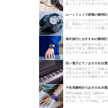
迷ってしまう方も多いのではな
ムーンフェイズ搭載の腕時計
ビジネスシーンはもちろんプ
計。豊富なバリエーションの
のが、ムーンフェイズを備えて
海外旅行におすすめの腕時計
スムーズに海外旅行を楽しむ
外旅行で役立つ機能を搭載し
まなモデルがあるので、どれが
安い電子ピアノおすすめ22
手軽に本格的なピアノ演奏を
を取らない点が魅力です。初
まざまなモデルが販売されてい
子供用腕時計のおすすめ20
時間の確認に役立つ腕時計。
性が高いモノなど、バリエー
ちです。 そこで今回は、おす