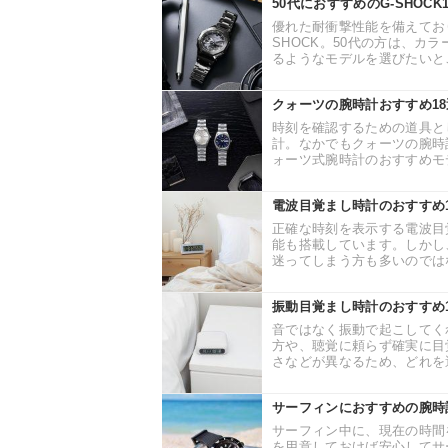
50代におすすめのG-SHO
優れた耐衝撃性能を備えてお
SHOCK。50代の方は、
るようなモデルを選びたいとこ
クォーツの腕時計おすすめ1
時刻を確認するための道具と
計。なかでもクォーツの腕時
ォーツ式腕時計のおすすめモデ
電波目覚まし時計のおすすめ
正確な時刻を表示する電波目
能も搭載しています。しかし
迷ってしまう方も多いのではな
振動目覚まし時計のおすすめ
音ではなく振動で起こしてく
方や、聴覚に頼らず確実に目
さなどが異なるため、どれを選
サーフィンにおすすめの腕時
サーフィン中に、現在の時間
を用意しておけば安心してサ