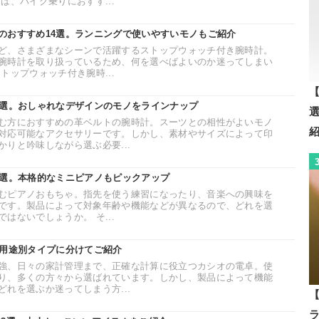
は、バイク乗りにおすす...
のおすすめ14選。ランニングで使いやすいモノもご紹介
ど、さまざまなシーンで活躍するストップウォッチ付き腕時計。
腕時計を取り扱っているため、何を選べばよいのか迷ってしまい
トップウォッチ付き腕時...
【
0選。おしゃれなデザインのモノをラインナップ
む方におすすめの革ベルトの腕時計。スーツとの相性がよいモノ
対応可能なアクセサリーです。しかし、素材やサイズによって印
りと吟味しながら選ぶ必要...
4選。本格的なミニピアノもピックアップ
むピアノおもちゃ。指先を使う練習になったり、音楽への興味を
です。製品によって対象年齢や機能などが異なるので、どれを選
はないでしょうか。 そ...
。用途別タイプに分けてご紹介
強、日々の家計管理まで、正確な計算に役立つカシオの電卓。使
り、多くの方々から選ばれています。しかし、製品によって機能
れを選ぶか迷ってしまう方...
【