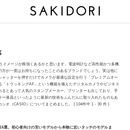
事
いうイメージが根強くあるかと思います。電波時計など高性能かつ多機
の方が一度はお持ちになったことのあるブランドでしょう。実は他に
シャッターを押すだけでカメラが最適な設定を行う「プレミアムオー
る「トラッキングAF」という機能を備えたデジタルカメラやビジネス
れるとあって人気のスタンプメーカー。プリンターも出しており、手
ラー液晶といったように最新の技術をふんだんに取り入れたものもあ
ASIO）についてまとめました。 ( 104件中 1 - 30 件 )
め16選。初心者向けの安いモデルから本物に近いタッチのモデルま