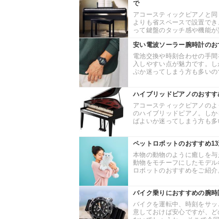
で
アコースティックピアノと同
よりも省スペースで設置でき
って鍵盤のタッチ感や機能が異
安い電波ソーラー腕時計のお
電池交換や時刻合わせの手間
入しやすい点が魅力です。し
ぶか迷ってしまう方も多いので
ハイブリッドピアノのおすす
アコースティックピアノのよ
のハイブリッドピアノ。しか
ばよいか迷ってしまう方も多い
ペットロボットのおすすめ1
本物の動物のように癒しを与
動物をモチーフにしたモデル
ロボットのおすすめをご紹介。
バイク乗りにおすすめの腕時
バイクを運転中、時刻をサッ
意しておけば安心ですが、ど