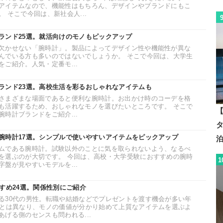
アイテムなので、機能性はもちろん、デザインやブランドにもこ
 そこで今回は、新社会人...
ランド25選。就活向けのモノもピックアップ
欠かせない「腕時計」。製品によってデザイン性や機能性が異な
んでいる方も多いのではないでしょうか。 そこで今回は、大学生
ご紹介。人気・定番モ...
ランド23選。高校生活を彩るおしゃれなアイテムも
さまざまな場面であると便利な腕時計。お出かけ時のコーデを格
も活躍するため、おしゃれなモノを選びたいところです。 そこで
【
時計ブランドをご紹介...
腕時計17選。シンプルで使いやすいアイテムをピックアップ
ムである腕時計。試験以外のことに気を取られないよう、なるべ
を選ぶのが大切です。 今回は、高校・大学受験におすすめの腕時
1
盤が見やすいモデルを...
すめ24選。関係性別にご紹介
る30代の男性。転職や結婚などでプレゼントを渡す機会が多い年
ろとは異なり、モノの価値が分かり始めて上質なアイテムを選ぶよ
げる側のセンスも問われる...