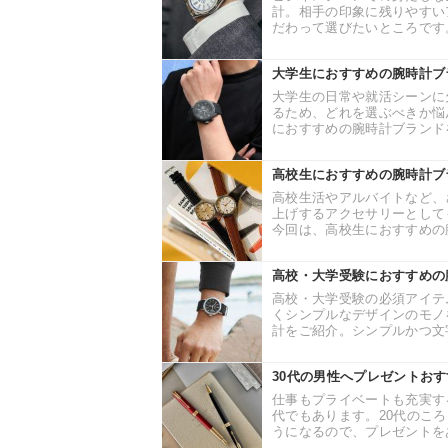
計。相手の印象に残りやすい
だわって選びたいところです。
大学生におすすめの腕時計ブ
大学生の日常や就活シーンに
るため、どれを選ぶべきか悩
におすすめの腕時計ブランドを
高校生におすすめの腕時計ブ
高校生活やアルバイトなど、
上げするアクセサリーとして
今回は、高校生におすすめの腕
高校・大学受験におすすめの
高校・大学受験の必須アイテ
くシンプルなデザインのモノ
計をご紹介。シンプルかつ文字
30代の男性へプレゼントおす
仕事もプライベートも充実す
代でもあります。20代のこ
うになるので、プレゼントをあ