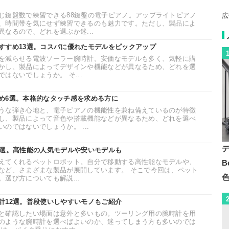
じ鍵盤数で練習できる88鍵盤の電子ピアノ。アップライトピアノ
広
、時間帯を気にせず練習できるのも魅力です。ただし、製品によ
なるので、どれを選ぶか迷...
すすめ13選。コスパに優れたモデルをピックアップ
を減らせる電波ソーラー腕時計。安価なモデルも多く、気軽に購
かし、製品によってデザインや機能などが異なるため、どれを選
はないでしょうか。 そ...
め6選。本格的なタッチ感を求める方に
うな弾き心地と、電子ピアノの機能性を兼ね備えているのが特徴
し、製品によって音色や搭載機能などが異なるため、どれを選べ
のではないでしょうか。 ...
3選。高性能の人気モデルや安いモデルも
えてくれるペットロボット。自分で移動する高性能なモデルや、
B
など、さまざまな製品が展開しています。 そこで今回は、ペット
選び方についても解説...
計12選。普段使いしやすいモノもご紹介
と確認したい場面は意外と多いもの。ツーリング用の腕時計を用
のような腕時計を選べばよいのか、迷ってしまう方も多いのでは