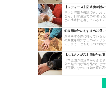
【レディース】防水腕時計の
サッと時刻を確認でき、おし
なら、日常生活での水濡れを
どの防水性を有しているモデル
釣り用時計のおすすめ20選
釣りをする際に持っていると
の変化を通知するのがメリッ
てしまうこともあるのではない
【ふるさと納税】腕時計の返
日本全国の自治体からさまざ
立つ魅力的な返礼品のひとつ
択可能。なかには知名度の高い