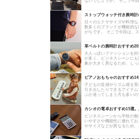
ないでしょうか。 そこで今回
ストップウォッチ付き腕時計
日々のエクササイズや料理な
数多くのブランドが機能的な
がちです。 そこで今回は、ス
革ベルトの腕時計おすすめ2
大人っぽいファッションを好
が多く、ビジネスシーンにも
象が大きく異なるため、しっか
ピアノおもちゃのおすすめ1
子どもの音感やリズム感を育
引き出したりできるアイテム
ぶか迷ってしまう方も多いので
カシオの電卓おすすめ15選
ビジネスシーンから学校の勉
いやすさや機能性に優れてお
やサイズなどが異なるため、ど