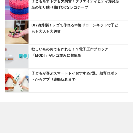
子どももオトナも大興奮！クリエイティビティ爆発必
至の切り貼り曲げOKなレゴテープ
DIY魂炸裂！レゴで作れる本格ドローンキットで子ど
もも大人も大興奮
欲しいもの何でも作れる！？電子工作ブロック
「MODI」がレゴ並みに超簡単
子どもが喜ぶスマートトイおすすめ7選。知育ロボッ
トからアプリ連動玩具まで