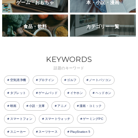
ゲーム・おもちゃ
本・小説・漫画
食品・飲料
カテゴリー一覧
KEYWORDS
話題のキーワード
空気清浄機
プロテイン
ゴルフ
ノートパソコン
タブレット
ゲームパッド
イヤホン
ヘッドホン
映画
小説・文庫
アニメ
漫画・コミック
スマートフォン
スマートウォッチ
ゲーミングPC
スニーカー
スーツケース
PlayStation 5