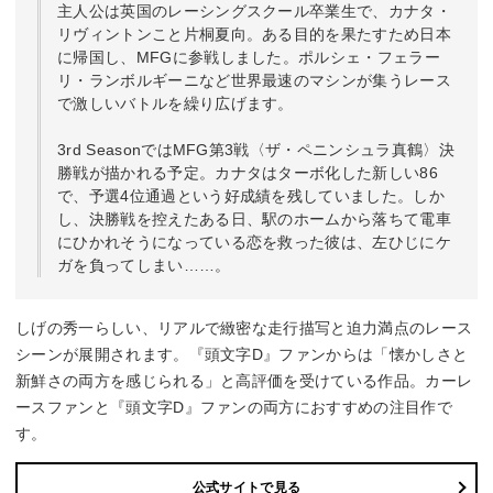
主人公は英国のレーシングスクール卒業生で、カナタ・
リヴィントンこと片桐夏向。ある目的を果たすため日本
に帰国し、MFGに参戦しました。ポルシェ・フェラー
リ・ランボルギーニなど世界最速のマシンが集うレース
で激しいバトルを繰り広げます。
3rd SeasonではMFG第3戦〈ザ・ペニンシュラ真鶴〉決
勝戦が描かれる予定。カナタはターボ化した新しい86
で、予選4位通過という好成績を残していました。しか
し、決勝戦を控えたある日、駅のホームから落ちて電車
にひかれそうになっている恋を救った彼は、左ひじにケ
ガを負ってしまい……。
しげの秀一らしい、リアルで緻密な走行描写と迫力満点のレース
シーンが展開されます。『頭文字D』ファンからは「懐かしさと
新鮮さの両方を感じられる」と高評価を受けている作品。カーレ
ースファンと『頭文字D』ファンの両方におすすめの注目作で
す。
公式サイトで見る