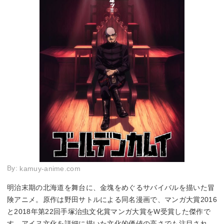
By:
kamuy-anime.com
明治末期の北海道を舞台に、金塊をめぐるサバイバルを描いた冒
険アニメ。原作は野田サトルによる同名漫画で、マンガ大賞2016
と2018年第22回手塚治虫文化賞マンガ大賞をW受賞した傑作で
す。アイヌ文化を詳細に描いた文化的価値の高さでも注目され、