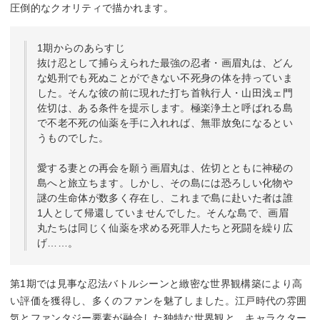
圧倒的なクオリティで描かれます。
1期からのあらすじ
抜け忍として捕らえられた最強の忍者・画眉丸は、どん
な処刑でも死ぬことができない不死身の体を持っていま
した。そんな彼の前に現れた打ち首執行人・山田浅ェ門
佐切は、ある条件を提示します。極楽浄土と呼ばれる島
で不老不死の仙薬を手に入れれば、無罪放免になるとい
うものでした。
愛する妻との再会を願う画眉丸は、佐切とともに神秘の
島へと旅立ちます。しかし、その島には恐ろしい化物や
謎の生命体が数多く存在し、これまで島に赴いた者は誰
1人として帰還していませんでした。そんな島で、画眉
丸たちは同じく仙薬を求める死罪人たちと死闘を繰り広
げ……。
第1期では見事な忍法バトルシーンと緻密な世界観構築により高
い評価を獲得し、多くのファンを魅了しました。江戸時代の雰囲
気とファンタジー要素が融合した独特な世界観と、キャラクター