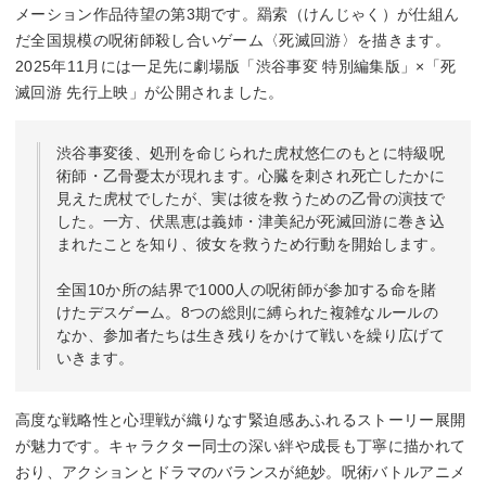
メーション作品待望の第3期です。羂索（けんじゃく）が仕組ん
だ全国規模の呪術師殺し合いゲーム〈死滅回游〉を描きます。
2025年11月には一足先に劇場版「渋谷事変 特別編集版」×「死
滅回游 先行上映」が公開されました。
渋谷事変後、処刑を命じられた虎杖悠仁のもとに特級呪
術師・乙骨憂太が現れます。心臓を刺され死亡したかに
見えた虎杖でしたが、実は彼を救うための乙骨の演技で
した。一方、伏黒恵は義姉・津美紀が死滅回游に巻き込
まれたことを知り、彼女を救うため行動を開始します。
全国10か所の結界で1000人の呪術師が参加する命を賭
けたデスゲーム。8つの総則に縛られた複雑なルールの
なか、参加者たちは生き残りをかけて戦いを繰り広げて
いきます。
高度な戦略性と心理戦が織りなす緊迫感あふれるストーリー展開
が魅力です。キャラクター同士の深い絆や成長も丁寧に描かれて
おり、アクションとドラマのバランスが絶妙。呪術バトルアニメ