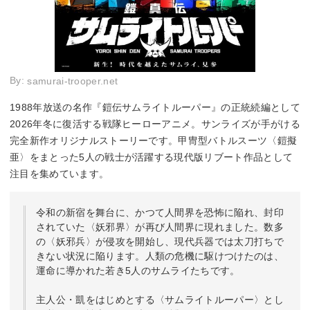
By:
samurai-trooper.net
1988年放送の名作『鎧伝サムライトルーパー』の正統続編として
2026年冬に復活する戦隊ヒーローアニメ。サンライズが手がける
完全新作オリジナルストーリーです。甲冑型バトルスーツ〈鎧擬
亜〉をまとった5人の戦士が活躍する現代版リブート作品として
注目を集めています。
令和の新宿を舞台に、かつて人間界を恐怖に陥れ、封印
されていた〈妖邪界〉が再び人間界に現れました。数多
の〈妖邪兵〉が侵攻を開始し、現代兵器では太刀打ちで
きない状況に陥ります。人類の危機に駆けつけたのは、
運命に導かれた若き5人のサムライたちです。
主人公・凱をはじめとする〈サムライトルーパー〉とし