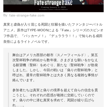
By:
fate-strange-fake.com
真実と虚偽が入り混じる死闘と狂騒を描いたファンタジーバトル
アニメ。原作はTYPE-MOONによる『Fate』シリーズのスピンオ
フ作品で、『バッカーノ！』『デュラララ！！』で知られる成田
良悟によるライトノベルです。
舞台はアメリカ西部の都市〈スノーフィールド〉。第五
次聖杯戦争の終結から数年後、さまざまな願いをかなえ
る願望機〈聖杯〉をめぐり、新たな〈聖杯戦争〉が勃発
しました。しかし、今回の戦いは「偽りの聖杯戦争」と
呼ばれ、通常の聖杯戦争とは大きく異なる複雑な事情が
絡んでいます。
参加者たちは真実と偽りの境界を超えて自らの信念を貫
こうとし、それぞれの思惑が複雑に交錯していくので
す。偽りの中に潜む真実を求めて、死闘が繰り広げら
れ……。