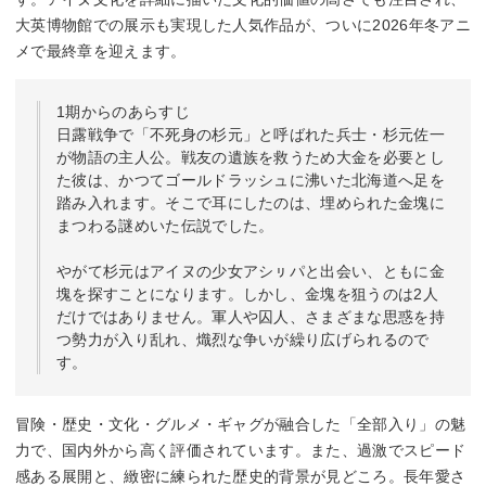
大英博物館での展示も実現した人気作品が、ついに2026年冬アニ
メで最終章を迎えます。
1期からのあらすじ
日露戦争で「不死身の杉元」と呼ばれた兵士・杉元佐一
が物語の主人公。戦友の遺族を救うため大金を必要とし
た彼は、かつてゴールドラッシュに沸いた北海道へ足を
踏み入れます。そこで耳にしたのは、埋められた金塊に
まつわる謎めいた伝説でした。
やがて杉元はアイヌの少女アシㇼパと出会い、ともに金
塊を探すことになります。しかし、金塊を狙うのは2人
だけではありません。軍人や囚人、さまざまな思惑を持
つ勢力が入り乱れ、熾烈な争いが繰り広げられるので
す。
冒険・歴史・文化・グルメ・ギャグが融合した「全部入り」の魅
力で、国内外から高く評価されています。また、過激でスピード
感ある展開と、緻密に練られた歴史的背景が見どころ。長年愛さ