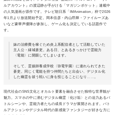
ルアカウント』の渡辺静が手がける「マガジンポケット」連載中
の人気漫画が原作です。テレビ朝日系「IMAnimation」枠で2026
年1月より放送開始予定。岡本信彦・内山昂輝・ファイルーズあ
いなど豪華声優陣が参加し、ゲーム化も決定している話題作で
す。
妹の治療費を稼ぐため炎上系配信者として活動していた
主人公・縁城蒼吏。ある日、とあるきっかけで霊能力
〈電能〉に開眼してしまいます。
そして、霊媒師養成学校〈弥電学園〉に連れられてきた
蒼吏。同じく電能を持つ仲間たちと出会い、デジタル化
した幽霊を祓う戦いに身を投じることになり……。
現代社会のSNS文化とオカルト要素を融合させた独特な世界観が
魅力。スマホの中に潜むデジタル幽霊〈化け垢〉との迫力あるバ
トルシーンや、霊能力者たちの成長ドラマが展開されます。バト
ルアクションやデジタル時代の新感覚ファンタジーが好きな方に