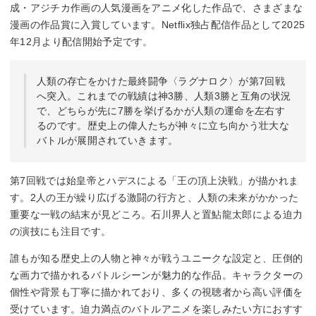
成・アジチカ作画の人気漫画をアニメ化した作品で、さまざまな
漫画の作品賞に入賞しています。Netflix独占配信作品として2025
年12月より配信開始予定です。
人類の存亡をかけた最終闘争〈ラグナロク〉が第7回戦
へ突入。これまでの戦績は神3勝、人類3勝と互角の状況
で、どちらが先に7勝を挙げるかが人類の運命を左右す
るのです。歴史上の偉人たちが神々に立ち向かう壮大な
バトルが展開されていきます。
第7回戦では始皇帝とハデスによる「王の頂上決戦」が描かれま
す。2人の王が繰り広げる激闘の行方と、人類の未来がかかった
重要な一戦の結末が見どころ。石川界人と置鮎龍太郎による迫力
の演技にも注目です。
誰もが知る歴史上の人物と神々が戦うユニークな設定と、圧倒的
な画力で描かれるバトルシーンが魅力的な作品。キャラクターの
個性や背景も丁寧に描かれており、多くの視聴者から高い評価を
受けています。迫力満点のバトルアニメを楽しみたい方におすす