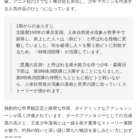
破。アニメ化だけでなく舞台化も実現し、少年マガジンを代表す
る人気作品のひとつになっています。
1期からのあらすじ
太陽暦198年の東京皇国、人体自然発火現象が世界中で
頻発し、炎上した人々は〈焰ビト〉と呼ばれる怪物に変
貌していました。街を破壊し人々を襲う焰ビトに対処す
るため、〈特殊消防隊〉が活躍しています。
〈悪魔の足跡〉と呼ばれる発火能力を持つ少年・森羅日
下部は、第8特殊消防隊に入隊することになりました。
第8特殊消防隊の仲間たちとともに焰ビトと戦いなが
ら、人体自然発火現象の真相と世界の謎に迫っていくス
トーリーが描かれます。
独創的な世界観設定と緻密な作画、ダイナミックなアクションシ
ーンが高く評価されています。ダークファンタジーとしての完成
度の高さと、王道少年漫画とは一線を画す重厚なストーリー展開
が魅力。灼熱の戦いと深い謎に満ちた物語を楽しみたい方におす
すめです。