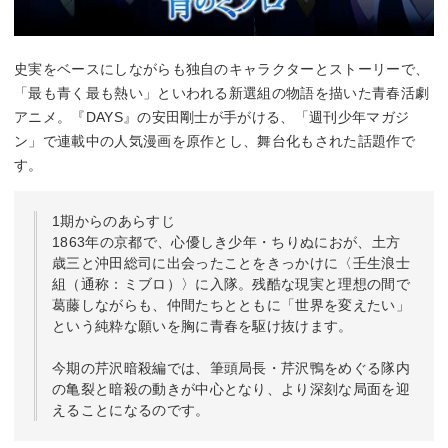
史実をベースにしながらも独自のキャラクターとストーリーで、
「最も青く最も熱い」といわれる新選組の物語を描いた青春活劇
アニメ。『DAYS』の安田剛士が手がける、「週刊少年マガジ
ン」で連載中の人気漫画を原作とし、舞台化もされた話題作で
す。
1期からのあらすじ
1863年の京都で、心優しき少年・ちりぬにおが、土方
歳三と沖田総司に出会ったことをきっかけに〈壬生浪士
組（通称：ミブロ）〉に入隊。残酷な現実と理想の間で
葛藤しながらも、仲間たちとともに「世界を変えたい」
という純粋な願いを胸に青春を駆け抜けます。
今期の芹沢暗殺編では、筆頭局長・芹沢鴨をめぐる隊内
の亀裂と暗殺の動きが中心となり、より深刻な局面を迎
えることになるのです。