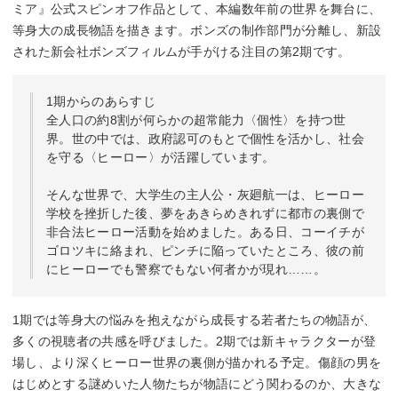
ミア』公式スピンオフ作品として、本編数年前の世界を舞台に、
等身大の成長物語を描きます。ボンズの制作部門が分離し、新設
された新会社ボンズフィルムが手がける注目の第2期です。
1期からのあらすじ
全人口の約8割が何らかの超常能力〈個性〉を持つ世
界。世の中では、政府認可のもとで個性を活かし、社会
を守る〈ヒーロー〉が活躍しています。
そんな世界で、大学生の主人公・灰廻航一は、ヒーロー
学校を挫折した後、夢をあきらめきれずに都市の裏側で
非合法ヒーロー活動を始めました。ある日、コーイチが
ゴロツキに絡まれ、ピンチに陥っていたところ、彼の前
にヒーローでも警察でもない何者かが現れ……。
1期では等身大の悩みを抱えながら成長する若者たちの物語が、
多くの視聴者の共感を呼びました。2期では新キャラクターが登
場し、より深くヒーロー世界の裏側が描かれる予定。傷顔の男を
はじめとする謎めいた人物たちが物語にどう関わるのか、大きな