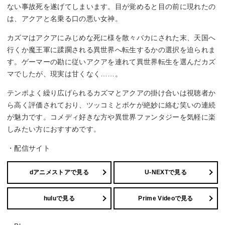
ない事故死を遂げてしまいます。目が覚めると目の前に現れたの
は、アクアと名乗る口の悪い女神。
カズマはアクアにみじめな死に様を散々バカにされた末、天国へ
行くか魔王軍に蹂躙される異世界へ転生するかの選択を迫られま
す。ゲーマーの勘に従いアクアを連れて異世界転生を選んだカズ
マでしたが、現実は甘くなく……。
テンポよく繰り広げられるカズマとアクアの掛け合いは視聴者か
ら高く評価されており、ツッコミとボケが絶妙に絡む笑いの連続
が魅力です。コメディ好きな方や異世界ファンタジーを気軽に楽
しみたい方におすすめです。
・配信サイト
dアニメストアで見る
U-NEXTで見る
huluで見る
Prime Videoで見る