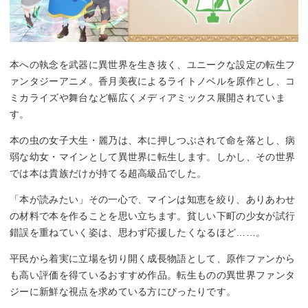
本への執念を武器に異世界を生き抜く、ユニークな設定の転生フ
ァンタジーアニメ。香月美夜によるライトノベルを原作とし、コ
ミカライズや舞台など幅広くメディアミックス展開されていま
す。
本の虫の女子大生・麗乃は、本に押しつぶされて命を落とし、病
弱な幼女・マインとして異世界に転生します。しかし、その世界
では本は貴族だけが持てる超高級品でした。
「本が読みたい」その一心で、マインは知恵を絞り、ありあわせ
の材料で本を作ることを思い立ちます。貧しい下町の少女が試行
錯誤を重ねていく姿は、思わず応援したくなるほど……。
平民から着実に立場を切り開く成長物語として、原作ファンから
も高い評価を得ているおすすめ作品。転生ものの異世界ファンタ
ジーに新鮮な視点を求めている方にぴったりです。