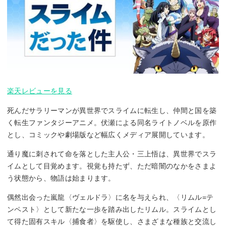
楽天レビューを見る
死んだサラリーマンが異世界でスライムに転生し、仲間と国を築
く転生ファンタジーアニメ。伏瀬による同名ライトノベルを原作
とし、コミックや劇場版など幅広くメディア展開しています。
通り魔に刺されて命を落とした主人公・三上悟は、異世界でスラ
イムとして目覚めます。視覚も持たず、ただ暗闇のなかをさまよ
う状態から、物語は始まります。
偶然出会った嵐龍〈ヴェルドラ〉に名を与えられ、〈リムル=テ
ンペスト〉として新たな一歩を踏み出したリムル。スライムとし
て得た固有スキル〈捕食者〉を駆使し、さまざまな種族と交流し