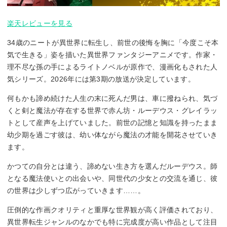
楽天レビューを見る
34歳のニートが異世界に転生し、前世の後悔を胸に「今度こそ本
気で生きる」姿を描いた異世界ファンタジーアニメです。作家・
理不尽な孫の手によるライトノベルが原作で、漫画化もされた人
気シリーズ。2026年には第3期の放送が決定しています。
何もかも諦め続けた人生の末に死んだ男は、車に撥ねられ、気づ
くと剣と魔法が存在する世界で赤ん坊・ルーデウス・グレイラッ
トとして産声を上げていました。前世の記憶と知識を持ったまま
幼少期を過ごす彼は、幼い体ながら魔法の才能を開花させていき
ます。
かつての自分とは違う、諦めない生き方を選んだルーデウス。師
となる魔法使いとの出会いや、同世代の少女との交流を通じ、彼
の世界は少しずつ広がっていきます……。
圧倒的な作画クオリティと重厚な世界観が高く評価されており、
異世界転生ジャンルのなかでも特に完成度が高い作品として注目