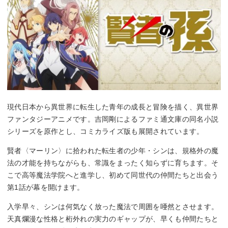
現代日本から異世界に転生した青年の成長と冒険を描く、異世界
ファンタジーアニメです。吉岡剛によるファミ通文庫の同名小説
シリーズを原作とし、コミカライズ版も展開されています。
賢者〈マーリン〉に拾われた転生者の少年・シンは、規格外の魔
法の才能を持ちながらも、常識をまったく知らずに育ちます。そ
こで高等魔法学院へと進学し、初めて同世代の仲間たちと出会う
第1話が幕を開けます。
入学早々、シンは何気なく放った魔法で周囲を唖然とさせます。
天真爛漫な性格と桁外れの実力のギャップが、早くも仲間たちと