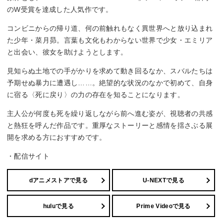
のW受賞を達成した人気作です。
コンビニからの帰り道、何の前触れもなく異世界へと放り込まれ
た少年・菜月昴。言葉も文化もわからない世界で少女・エミリア
と出会い、彼女を助けようとします。
見知らぬ土地での手がかりを求めて動き回るなか、スバルたちは
予期せぬ暴力に遭遇し……。絶望的な状況のなかで初めて、自身
に宿る〈死に戻り〉の力の存在を知ることになります。
主人公が何度も死を繰り返しながら前へ進む姿が、視聴者の共感
と熱狂を呼んだ作品です。重厚なストーリーと感情を揺さぶる展
開を求める方におすすめです。
・配信サイト
dアニメストアで見る
U-NEXTで見る
huluで見る
Prime Videoで見る