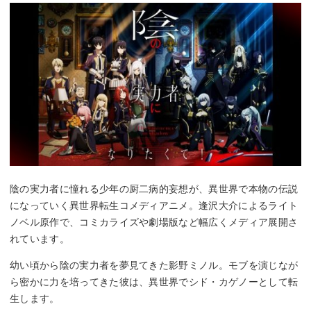
陰の実力者に憧れる少年の厨二病的妄想が、異世界で本物の伝説
になっていく異世界転生コメディアニメ。逢沢大介によるライト
ノベル原作で、コミカライズや劇場版など幅広くメディア展開さ
れています。
幼い頃から陰の実力者を夢見てきた影野ミノル。モブを演じなが
ら密かに力を培ってきた彼は、異世界でシド・カゲノーとして転
生します。