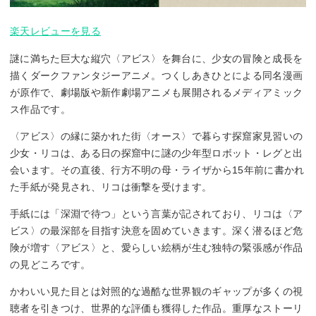
楽天レビューを見る
謎に満ちた巨大な縦穴〈アビス〉を舞台に、少女の冒険と成長を
描くダークファンタジーアニメ。つくしあきひとによる同名漫画
が原作で、劇場版や新作劇場アニメも展開されるメディアミック
ス作品です。
〈アビス〉の縁に築かれた街〈オース〉で暮らす探窟家見習いの
少女・リコは、ある日の探窟中に謎の少年型ロボット・レグと出
会います。その直後、行方不明の母・ライザから15年前に書かれ
た手紙が発見され、リコは衝撃を受けます。
手紙には「深淵で待つ」という言葉が記されており、リコは〈ア
ビス〉の最深部を目指す決意を固めていきます。深く潜るほど危
険が増す〈アビス〉と、愛らしい絵柄が生む独特の緊張感が作品
の見どころです。
かわいい見た目とは対照的な過酷な世界観のギャップが多くの視
聴者を引きつけ、世界的な評価も獲得した作品。重厚なストーリ