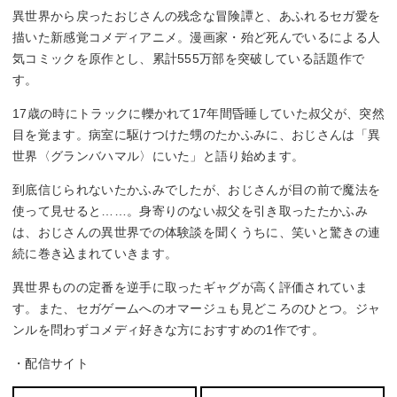
異世界から戻ったおじさんの残念な冒険譚と、あふれるセガ愛を
描いた新感覚コメディアニメ。漫画家・殆ど死んでいるによる人
気コミックを原作とし、累計555万部を突破している話題作で
す。
17歳の時にトラックに轢かれて17年間昏睡していた叔父が、突然
目を覚ます。病室に駆けつけた甥のたかふみに、おじさんは「異
世界〈グランバハマル〉にいた」と語り始めます。
到底信じられないたかふみでしたが、おじさんが目の前で魔法を
使って見せると……。身寄りのない叔父を引き取ったたかふみ
は、おじさんの異世界での体験談を聞くうちに、笑いと驚きの連
続に巻き込まれていきます。
異世界ものの定番を逆手に取ったギャグが高く評価されていま
す。また、セガゲームへのオマージュも見どころのひとつ。ジャ
ンルを問わずコメディ好きな方におすすめの1作です。
・配信サイト