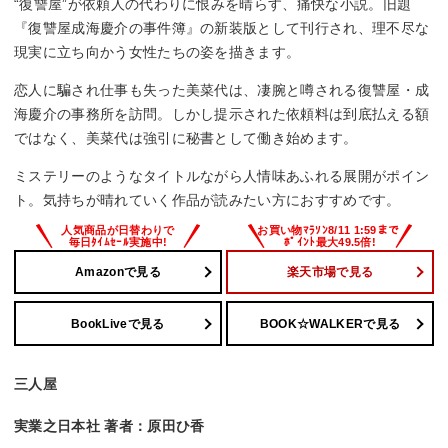
“復讐屋”が依頼人の代わりに恨みを晴らす、痛快な小説。旧題
『復讐屋成海慶介の事件簿』の新装版として刊行され、理不尽な
現実に立ち向かう女性たちの姿を描きます。
恋人に騙され仕事も失った美菜代は、凄腕と噂される復讐屋・成
海慶介の事務所を訪問。しかし提示された依頼料は到底払える額
ではなく、美菜代は強引に秘書として働き始めます。
ミステリーのようなタイトルながら人情味あふれる展開がポイン
ト。気持ちが晴れていく作品が読みたい方におすすめです。
Amazonで見る
楽天市場で見る
BookLiveで見る
BOOK☆WALKERで見る
三人屋
実業之日本社 著者：原田ひ香