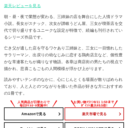
楽天レビューを見る
朝・昼・夜で業態が変わる、三姉妹の店を舞台にした人情ドラマ
小説。長女がスナック、次女が讃岐うどん屋、三女が喫茶店を交
代で切り盛りするユニークな設定が特徴で、続編も刊行されてい
るシリーズ作品です。
亡き父が遺した店を守るワケあり三姉妹と、三女に一目惚れした
サラリーマン、出戻りの幼なじみに恋する鶏肉店主など、個性豊
かな常連客たちが織りなす物語。各章は商店街の男たちの視点で
描かれ、悲喜こもごもの人間模様が浮かび上がります。
読みやすいテンポのなかに、心にじんとくる場面が散りばめられ
ており、人と人とのつながりを描いた作品が好きな方におすすめ
の1冊です。
Amazonで見る
楽天市場で見る