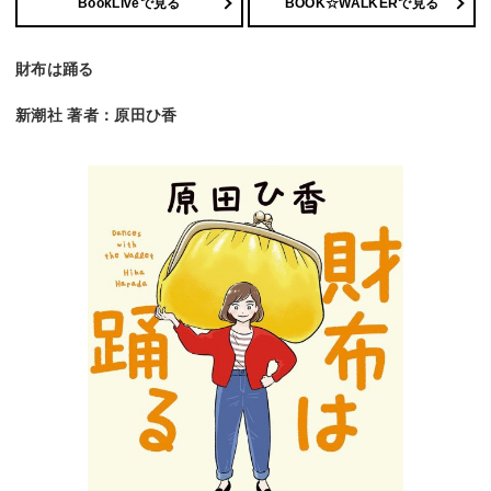
BookLiveで見る
BOOK☆WALKERで見る
財布は踊る
新潮社 著者：原田ひ香