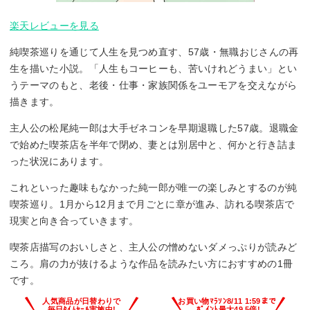
楽天レビューを見る
純喫茶巡りを通じて人生を見つめ直す、57歳・無職おじさんの再
生を描いた小説。「人生もコーヒーも、苦いけれどうまい」とい
うテーマのもと、老後・仕事・家族関係をユーモアを交えながら
描きます。
主人公の松尾純一郎は大手ゼネコンを早期退職した57歳。退職金
で始めた喫茶店を半年で閉め、妻とは別居中と、何かと行き詰ま
った状況にあります。
これといった趣味もなかった純一郎が唯一の楽しみとするのが純
喫茶巡り。1月から12月まで月ごとに章が進み、訪れる喫茶店で
現実と向き合っていきます。
喫茶店描写のおいしさと、主人公の憎めないダメっぷりが読みど
ころ。肩の力が抜けるような作品を読みたい方におすすめの1冊
です。