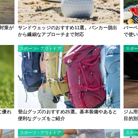
対策が
サンドウェッジのおすすめ11選。バンカー脱出
バーベ
から繊細なアプローチまで対応
で使い
スポーツ・アウトドア
スポ
に優れ
登山グッズのおすすめ25選。基本装備やあると
ジム用
便利なグッズをご紹介
目的別
スポーツ・アウトドア
スポ