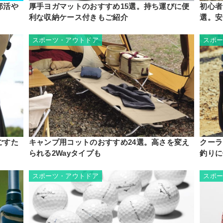
部活や
厚手ヨガマットのおすすめ15選。持ち運びに便
初心者
利な収納ケース付きもご紹介
選。安
スポーツ・アウトドア
スポ
ごすた
キャンプ用コットのおすすめ24選。高さを変え
クーラ
られる2Wayタイプも
釣りに
スポーツ・アウトドア
スポ