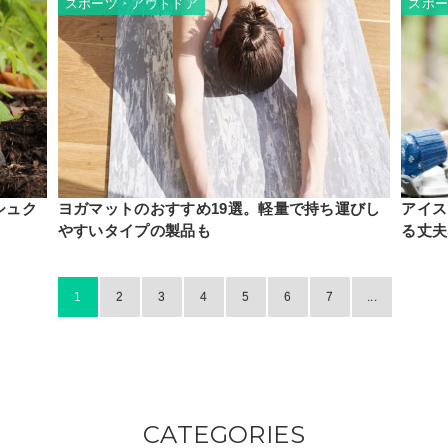
スポーツ・アウトドア
スポ
シュク
ヨガマットのおすすめ19選。軽量で持ち運びし
アイス
やすいタイプの製品も
る丈夫
1
2
3
4
5
6
7
...
CATEGORIES