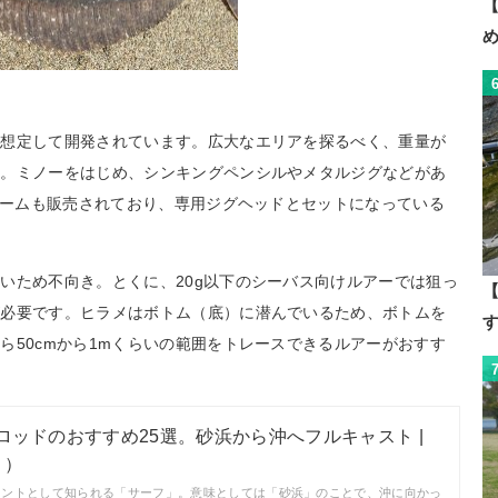
【
を想定して開発されています。広大なエリアを探るべく、重量が
す。ミノーをはじめ、シンキングペンシルやメタルジグなどがあ
用ワームも販売されており、専用ジグヘッドとセットになっている
いため不向き。とくに、20g以下のシーバス向けルアーでは狙っ
【
が必要です。ヒラメはボトム（底）に潜んでいるため、ボトムを
ら50cmから1mくらいの範囲をトレースできるルアーがおすす
フロッドのおすすめ25選。砂浜から沖へフルキャスト |
リ）
イントとして知られる「サーフ」。意味としては「砂浜」のことで、沖に向かっ