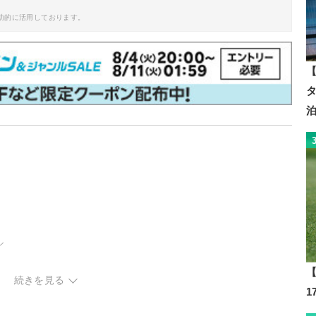
助的に活用しております。
【
ル
【
続きを見る
ム