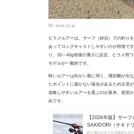
By:
duel.co.jp
ヒラメルアーは、サーフ（砂浜）での釣り
あってロングキャストしやすいのが特徴で
り、20～40g前後の重さに設定。ヒラメ
モデルが一般的です。
軽いルアーは向かい風に弱く、飛距離が出な
たポイントに届かない場合があるため注意
攻略しやすいルアーを選ぶのが基本。底部か
めです。
【2026年版】サー
SAKIDORI（サキド
釣り場のなかでも代表的なポ