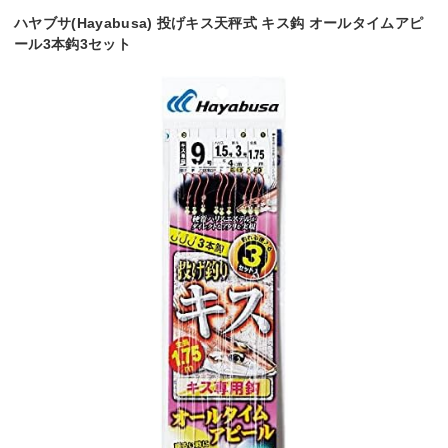
ハヤブサ(Hayabusa) 投げキス天秤式 キス鈎 オールタイムアピ
ール3本鈎3セット