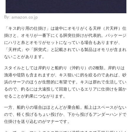
By:
amazon.co.jp
「キス釣り用の仕掛け」は途中にオモリがくる天秤（片天秤）仕
掛けと、オモリが一番下にくる胴突仕掛けが代表的。パッケージ
にハリと糸とオモリがセットになっている場合もありますが、
「天秤式」や「胴突式」と記載されている製品はオモリが含まれ
ないことがあります。
スタイルとしては岸釣りと船釣り（沖釣り）の2種類。岸釣りは
漁港や堤防も含まれますが、キス狙いに的を絞るのであれば、砂
浜のサーフのほうが生態的に有望です。キスは群れで生活してい
るので、釣るには大遠投して回遊しているエリアに仕掛けを届か
せることが釣果につながります。
一方、船釣りの場合はほとんどが乗合船。船上はスペースがない
ので、軽く投げるちょい投げか、下から投げるアンダーハンドで
仕掛けを送り込むのがマナーです。