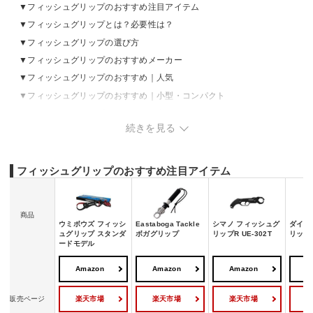
フィッシュグリップのおすすめ注目アイテム
フィッシュグリップとは？必要性は？
フィッシュグリップの選び方
フィッシュグリップのおすすめメーカー
フィッシュグリップのおすすめ｜人気
フィッシュグリップのおすすめ｜小型・コンパクト
フィッシュグリップのおすすめ｜高級
続きを見る
フィッシュグリップのおすすめ｜コスパ
フィッシュホルダーのおすすめ
フィッシュグリップの売れ筋ランキングをチェック
フィッシュグリップのおすすめ注目アイテム
番外編：フィッシュグリップホルダーがあるともっと便利
番外編：フィッシュグリップホルダーのおすすめ
商品
ウミボウズ フィッシ
Eastaboga Tackle
シマノ フィッシュグ
ダイワ
ュグリップ スタンダ
ボガグリップ
リップR UE-302T
リップ 
ードモデル
Amazon
Amazon
Amazon
A
楽天市場
楽天市場
楽天市場
販売ページ