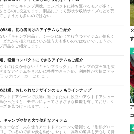
ポートするキャンプ用枕。コンパクトに持ち運べるモノが多く、
をとるのに役立ちます。製品によって形状や収納サイズなどが異
しまう方も多いのではない...
め58選。初心者向けのアイテムもご紹介
ない「キャンプ用品」。シーンに応じて役立つアイテムが幅広く
、どれから揃えればよいか迷う方も多いのではないでしょうか。
用品をご紹介します。...
6選。軽量コンパクトにできるアイテムもご紹介
くりには欠かせない「キャンプラック」。キャンプの雰囲気を演
ざまなアイテムをきれいに整理できるため、利便性が大幅にアッ
ラックはメーカーごとに...
め21選。おしゃれなデザインのモノもラインナップ
アウトドアシーンで快適に過ごすために役立つアウトドアシュー
高かったりと、モデルによってさまざまな機能を有しており、シ
ズを見つけられます。 ...
選。キャンプや焚き火で便利なアイテム
キューなど、火を使うアウトドアシーンで活躍する「耐熱グロー
用しているので薪や炭を動かしやすく、高温の道具も安心して持