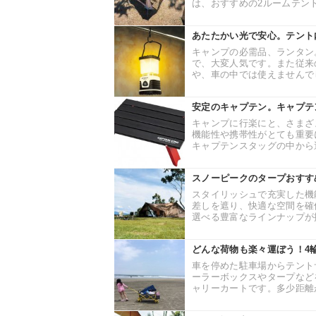
は、おすすめの2ルームテント
あたたかい光で安心。テント
キャンプの必需品、ランタン
で、大変人気です。また従来
や、車の中では使えませんでし
安定のキャプテン。キャプテ
キャンプに行楽にと、さまざ
機能性や携帯性がとても重要
キャプテンスタッグの中から選
スノーピークのタープおすす
スタイリッシュで充実した機
差しを遮り、快適な空間を確
選べる豊富なラインナップが揃
どんな荷物も楽々運ぼう！4
車を停めた駐車場からテント
ーラーボックスやタープなど
ャリーカートです。多少距離が