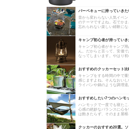
バーベキューに持っていきた
昔から変わらない人気イベン
のテーマですよね。石でかま
忘れられない楽しい経験になる
キャンプ初心者が持っていき
キャンプ初心者がキャンプ用
ん。だからと言って、安価で
なってしまいます。やはり初心
おすすめのクッカーセット比
キャンプをする時間の中で重
感じますよね。そんなおいし
ライパンや鍋のような調理道具
おすすめしたい7つのハンモ
ハンモックで一度でも寝たこ
心感の絶妙なバランスに心を
は飽きたらず、そのまま屋根を
クッカーのおすすめ20選。