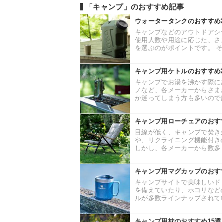
「キャンプ」のおすすめ記事
ウォータータンクのおすすめ
キャンプなどのアウトドアシ
使用人数や用途に応じた、さ
を選ぶのがポイントです。 そ
キャンプ用ケトルのおすすめ
キャンプでお湯を沸かす際に
ノなど、各メーカーからさま
か迷ってしまう方も多いのでは
キャンプ用ローチェアのおす
目線が低く、キャンプで焚き
や、リクライニング機能付き
しかし、各メーカーから数多く
キャンプ用マグカップのおす
キャンプサイトで美味しいド
を備えていたり、ホコリなど
ルが多数ラインナップされてい
キャンプ用枕のおすすめ15