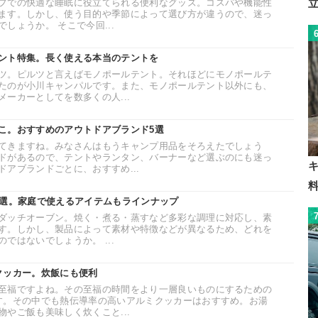
プでの快適な睡眠に役立てられる便利なグッズ。コスパや機能性
ます。しかし、使う目的や季節によって選び方が違うので、迷っ
しょうか。 そこで今回...
ント特集。長く使える本当のテントを
ツ。ピルツと言えばモノポールテント。それほどにモノポールテ
たのが小川キャンパルです。また、モノポールテント以外にも、
ーカーとしてを数多くの人...
こ。おすすめのアウトドアブランド5選
てきますね。みなさんはもうキャンプ用品をそろえたでしょう
ドがあるので、テントやランタン、バーナーなど選ぶのにも迷っ
アブランドごとに、おすすめ...
2選。家庭で使えるアイテムもラインナップ
ダッチオーブン。焼く・煮る・蒸すなど多彩な調理に対応し、素
す。しかし、製品によって素材や特徴などが異なるため、どれを
ではないでしょうか。 ...
クッカー。炊飯にも便利
至福ですよね。その至福の時間をより一層良いものにするための
す。その中でも熱伝導率の高いアルミクッカーはおすすめ。お湯
やご飯も美味しく炊くこと...