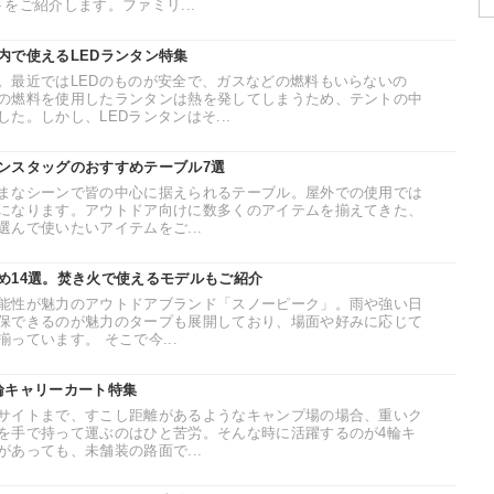
をご紹介します。ファミリ...
内で使えるLEDランタン特集
。最近ではLEDのものが安全で、ガスなどの燃料もいらないの
の燃料を使用したランタンは熱を発してしまうため、テントの中
た。しかし、LEDランタンはそ...
ンスタッグのおすすめテーブル7選
まなシーンで皆の中心に据えられるテーブル。屋外での使用では
になります。アウトドア向けに数多くのアイテムを揃えてきた、
んで使いたいアイテムをご...
め14選。焚き火で使えるモデルもご紹介
能性が魅力のアウトドアブランド「スノーピーク」。雨や強い日
保できるのが魅力のタープも展開しており、場面や好みに応じて
っています。 そこで今...
輪キャリーカート特集
サイトまで、すこし距離があるようなキャンプ場の場合、重いク
を手で持って運ぶのはひと苦労。そんな時に活躍するのが4輪キ
あっても、未舗装の路面で...