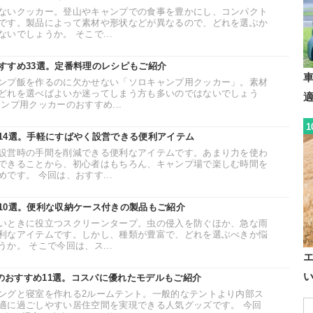
ないクッカー。登山やキャンプでの食事を豊かにし、コンパクト
です。製品によって素材や形状などが異なるので、どれを選ぶか
いでしょうか。 そこで...
すすめ33選。定番料理のレシピもご紹介
ンプ飯を作るのに欠かせない「ソロキャンプ用クッカー」。素材
どれを選べばよいか迷ってしまう方も多いのではないでしょう
ンプ用クッカーのおすすめ...
1
14選。手軽にすばやく設営できる便利アイテム
設営時の手間を削減できる便利なアイテムです。あまり力を使わ
できることから、初心者はもちろん、キャンプ場で楽しむ時間を
です。 今回は、おすす...
10選。便利な収納ケース付きの製品もご紹介
いときに役立つスクリーンタープ。虫の侵入を防ぐほか、急な雨
利なアイテムです。しかし、種類が豊富で、どれを選ぶべきか悩
か。 そこで今回は、ス...
トのおすすめ11選。コスパに優れたモデルもご紹介
ングと寝室を作れる2ルームテント。一般的なテントより内部ス
適に過ごしやすい居住空間を実現できる人気グッズです。 今回