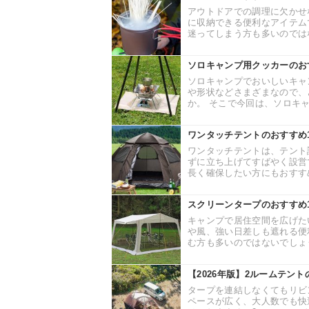
アウトドアでの調理に欠かせ
に収納できる便利なアイテム
迷ってしまう方も多いのではな
ソロキャンプ用クッカーのお
ソロキャンプでおいしいキャ
や形状などさまざまなので、
か。 そこで今回は、ソロキャ
ワンタッチテントのおすすめ
ワンタッチテントは、テント
ずに立ち上げてすばやく設営
長く確保したい方にもおすすめ
スクリーンタープのおすすめ
キャンプで居住空間を広げた
や風、強い日差しも遮れる便
む方も多いのではないでしょう
【2026年版】2ルームテン
タープを連結しなくてもリビ
ペースが広く、大人数でも快