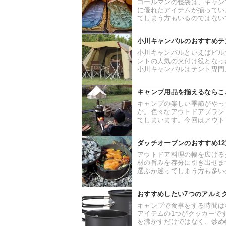
コールマンの寝袋は、キャン
に優れたアイテムが揃ってい
てしまう方もいるのではないで
小川キャンパルのおすすめテ
小川キャンパルといえばピル
ントの人気の火付け役となっ
小川キャンパルはテント専門メ
キャンプ用品を揃えるならこ
キャンプの楽しい季節がやっ
か。色々なアウトドアブラン
てしまいます。今回はアウトド
ダッチオーブンのおすすめ1
アウトドア料理の幅を広げる
材の旨みを存分に引き出せま
選ぶか迷ってしまう方も多いの
おすすめしたい7つのアルミ
キャンプで食事をする時間は
アイテムの1つがクッカーで
を沸かすだけではなく、炒め物