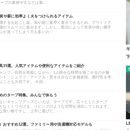
ーブの素材や丈などは製...
。炭や薪に効率よく火をつけられるアイテム
躍する火起こし器。炭や薪に素早く着火できるため、アウトドア
備がスムーズに進みます。しかし、製品によって形状や使い勝手
か迷ってしまう方も多いの...
具35選。人気アイテムや便利なアイテムをご紹介
ャンプ。自然を堪能しながら、1人静かな時間を過ごせるのが魅
ント・シュラフ・テーブル・焚き火台など多種多様。携行性を考
ことも大切です。 今回...
めのタープ特集。みんなで休もう
ないキャンプグッズといえば、タープです。広々としたタープ
となくくつろげる、リビングのような空間を演出してくれます。
買い物ですし、上手に選びた...
L
）おすすめ12選。ファミリー用や洗濯機対応モデルも