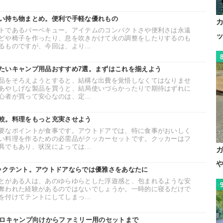
い持ち物まとめ。便利で手軽な優れもの
トであるバーベキュー。アイテムのコンパクトさや便利さは永遠
どや椅子を作ったり、息を吹きかけて火の調整をしたりするのも
ものですが、今回は、より...
たいキャンプ用品おすすめ7選。まずはこれを揃えよう
品をそろえようとすると、結構な出費を覚悟しなくてはなりませ
あやしげな製品を買うと、結局使いづらかったりで期待はずれに
者が買って安心なのは、定...
較。料理をもっと充実させよう
要なポイントが食事です。アウトドアでは、特に食事がおいしく
い料理を作るための必需品がクッカーセットです。クッカーはフ
でもあり、状況によっては...
ックテント。アウトドアならでは優雅さをあなたに
とがある人は、あのゆらゆらとした浮遊感と、包まれるような安
奪われた経験があるのではないでしょうか。一時的に寝るだけで
付けてテントにしてしまっ...
ソロキャンプ向けからファミリー用のセットまで