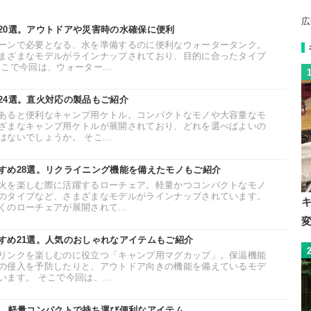
広
20選。アウトドアや災害時の水確保に便利
ーンで必要となる、水を準備するのに便利なウォータータンク。
まざまなモデルがラインナップされており、目的に合ったタイプ
こで今回は、ウォーター...
24選。直火対応の製品もご紹介
あると便利なキャンプ用ケトル。コンパクトなモノや大容量なモ
ざまなキャンプ用ケトルが展開されており、どれを選べばよいの
ないでしょうか。 そこ...
すめ28選。リクライニング機能を備えたモノもご紹介
火を楽しむ際に活躍するローチェア。軽量かつコンパクトなモノ
のタイプなど、さまざまなモデルがラインナップされています。
のローチェアが展開されて...
変
すめ21選。人気のおしゃれなアイテムもご紹介
リンクを楽しむのに役立つ「キャンプ用マグカップ」。保温機能
の侵入を予防したりと、アウトドア向きの機能を備えているモデ
ます。 そこで今回は、...
選。軽量コンパクトで持ち運び便利なアイテム