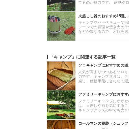
てるのが魅力です。 耐熱グロ
火起こし器のおすすめ15選
キャンプやバーベキューで活
シーンでの調理や焚き火の準
などが異なるので、どれを選ぶ
「キャンプ」に関連する記事一覧
ソロキャンプにおすすめの道
人気が高まりつつあるソロキ
力です。キャンプ道具は、テ
慮し、移動手段に合わせて選ぶ
ファミリーキャンプにおすす
ファミリーキャンプにかかせ
は、日差しや雨を気にするこ
キャンプグッズの中でも大きな
コールマンの寝袋（シュラフ