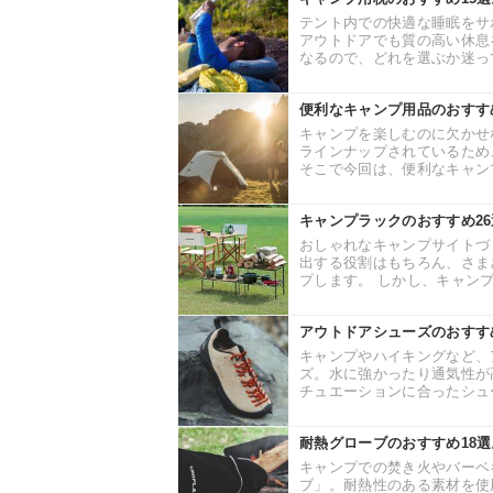
テント内での快適な睡眠をサ
アウトドアでも質の高い休息
なるので、どれを選ぶか迷って
便利なキャンプ用品のおすす
キャンプを楽しむのに欠かせ
ラインナップされているため
そこで今回は、便利なキャンプ
キャンプラックのおすすめ2
おしゃれなキャンプサイトづ
出する役割はもちろん、さま
プします。 しかし、キャンプ
アウトドアシューズのおすす
キャンプやハイキングなど、
ズ。水に強かったり通気性が
チュエーションに合ったシュー
耐熱グローブのおすすめ18
キャンプでの焚き火やバーベ
ブ」。耐熱性のある素材を使