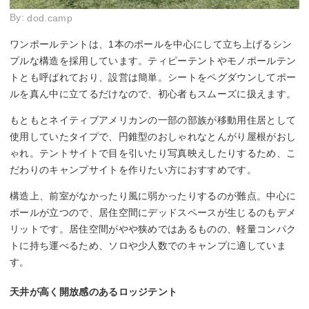
By:
dod.camp
ワンポールテントは、1本のポールを中心にして立ち上げるシン
プルな構造を採用しています。ティピーテントやモノポールテン
トとも呼ばれており、設営は簡単。シートをペグダウンしてポー
ルを真ん中に立てるだけなので、初心者もスムーズに扱えます。
もともとネイティブアメリカンの一部の部族が移動用住居として
使用していたタイプで、円錐型のおしゃれなとんがり屋根がおし
ゃれ。テントサイトで目を引いたり写真映えしたりするため、こ
だわりのキャンプサイトを作りたい方におすすめです。
構造上、前室がなかったり風に弱かったりするのが難点。中心に
ポールが立つので、居住空間にデッドスペースが生じるのもデメ
リットです。居住空間がやや狭めではあるものの、軽量コンパク
トに持ち運べるため、ソロや少人数でのキャンプに適していま
す。
天井が高く開放感のあるロッジテント