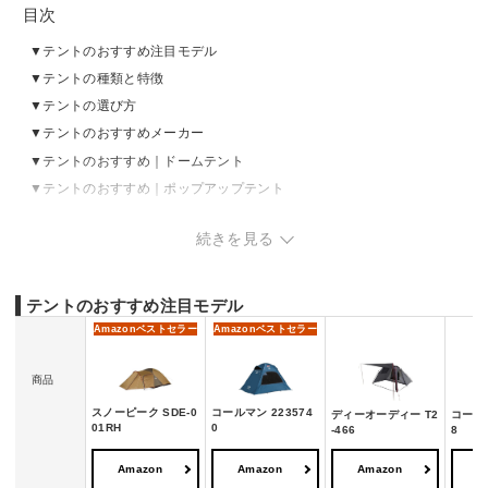
目次
テントのおすすめ注目モデル
テントの種類と特徴
テントの選び方
テントのおすすめメーカー
テントのおすすめ｜ドームテント
テントのおすすめ｜ポップアップテント
テントのおすすめ｜ワンタッチテント
続きを見る
テントのおすすめ｜2ルームテント
テントのおすすめ｜ワンポールテント
テントのおすすめ｜ロッジテント
テントのおすすめ注目モデル
テントの売れ筋ランキングをチェック
Amazon
ベストセラー
Amazon
ベストセラー
商品
スノーピーク SDE-0
コールマン 223574
ディーオーディー T2
コールマ
01RH
0
-466
8
Amazon
Amazon
Amazon
A