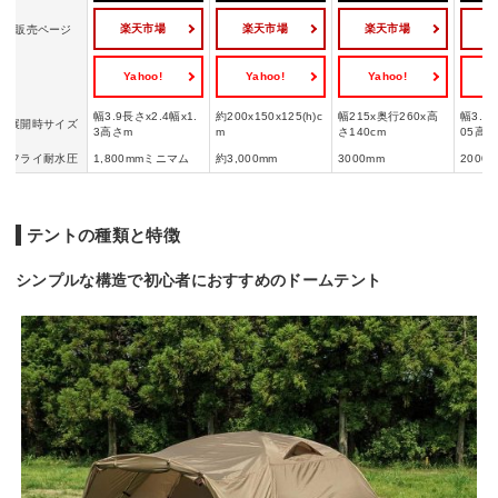
楽天市場
楽天市場
楽天市場
販売ページ
Yahoo!
Yahoo!
Yahoo!
Y
幅3.9長さx2.4幅x1.
約200x150x125(h)c
幅215x奥行260x高
幅3.2長
展開時サイズ
3高さm
m
さ140cm
05高さ
フライ耐水圧
1,800mmミニマム
約3,000mm
3000mm
2000
テントの種類と特徴
シンプルな構造で初心者におすすめのドームテント