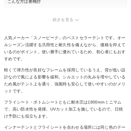
こんな方は要検討
・大人数での使用が主な方。
・高い天井空間を重視する方。
続きを見る
人気メーカー「スノーピーク」のベストセラーテントです。オー
ルシーズン活躍する汎用性と耐久性を備えながら、価格を抑えて
いるのがポイント。使い勝手に優れているため、初心者にもおす
すめです。
軽くて弾力性が良好なフレームを採用しているうえ、背が低い設
計なので風による影響を緩和。シルエットの丸みを増やしている
ため風がテント上を通り、強風時も安心して使いやすいのがメリ
ットです。
フライシート・ボトムシートともに耐水圧は1800mmミニマム
で、高い防水性を発揮。UVカット加工を施しているので、日焼
け予防にも役立ちます。
インナーテントとフライシートを合わせる場所には同じ色のテー