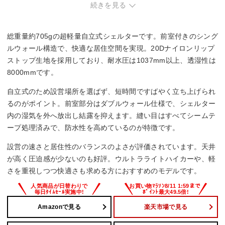
に落ちる傾向。
続きを見る
総重量約705gの超軽量自立式シェルターです。前室付きのシング
ルウォール構造で、快適な居住空間を実現。20Dナイロンリップ
ストップ生地を採用しており、耐水圧は1037mm以上、透湿性は
8000mmです。
自立式のため設営場所を選ばず、短時間ですばやく立ち上げられ
るのがポイント。前室部分はダブルウォール仕様で、シェルター
内の湿気を外へ放出し結露を抑えます。縫い目はすべてシームテ
ープ処理済みで、防水性を高めているのが特徴です。
設営の速さと居住性のバランスのよさが評価されています。天井
が高く圧迫感が少ないのも好評。ウルトラライトハイカーや、軽
さを重視しつつ快適さも求める方におすすめのモデルです。
Amazonで見る
楽天市場で見る