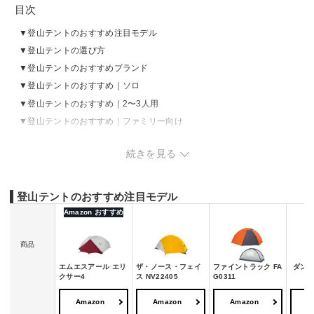
目次
登山テントのおすすめ注目モデル
登山テントの選び方
登山テントのおすすめブランド
登山テントのおすすめ｜ソロ
登山テントのおすすめ｜2〜3人用
登山テントのおすすめ｜ファミリー向け
登山テントの洗い方
続きを見る
登山テントのおすすめ注目モデル
Amazon おすすめ
商品
エムエスアール エリ
ザ・ノース・フェイ
ファイントラック FA
ダンロ
クサー4
ス NV22405
G0311
Amazon
Amazon
Amazon
A