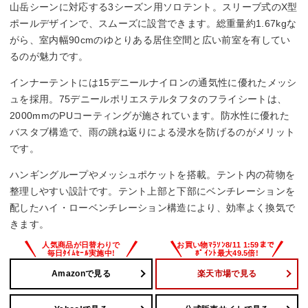
山岳シーンに対応する3シーズン用ソロテント。スリーブ式のX型
ポールデザインで、スムーズに設営できます。総重量約1.67kgな
がら、室内幅90cmのゆとりある居住空間と広い前室を有してい
るのが魅力です。
インナーテントには15デニールナイロンの通気性に優れたメッシ
ュを採用。75デニールポリエステルタフタのフライシートは、
2000mmのPUコーティングが施されています。防水性に優れた
バスタブ構造で、雨の跳ね返りによる浸水を防げるのがメリット
です。
ハンギングループやメッシュポケットを搭載。テント内の荷物を
整理しやすい設計です。テント上部と下部にベンチレーションを
配したハイ・ローベンチレーション構造により、効率よく換気で
きます。
Amazonで見る
楽天市場で見る