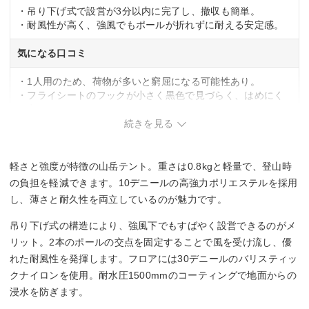
・吊り下げ式で設営が3分以内に完了し、撤収も簡単。
・耐風性が高く、強風でもポールが折れずに耐える安定感。
気になる口コミ
・1人用のため、荷物が多いと窮屈になる可能性あり。
・フライシートのフックが小さく黒色で見づらく、はめにく
い点。
続きを見る
軽さと強度が特徴の山岳テント。重さは0.8kgと軽量で、登山時
の負担を軽減できます。10デニールの高強力ポリエステルを採用
し、薄さと耐久性を両立しているのが魅力です。
吊り下げ式の構造により、強風下でもすばやく設営できるのがメ
リット。2本のポールの交点を固定することで風を受け流し、優
れた耐風性を発揮します。フロアには30デニールのバリスティッ
クナイロンを使用。耐水圧1500mmのコーティングで地面からの
浸水を防ぎます。