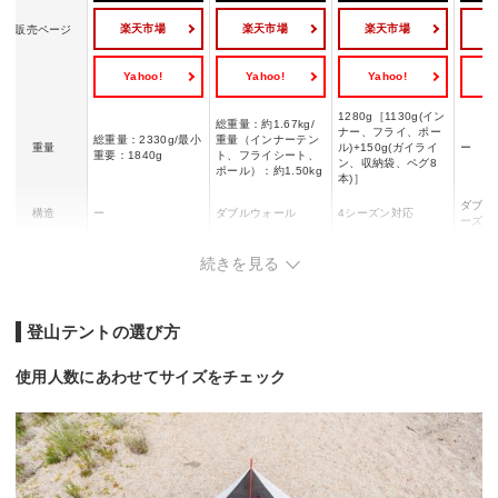
楽天市場
楽天市場
楽天市場
販売ページ
Yahoo!
Yahoo!
Yahoo!
Y
1280g［1130g(イン
総重量：約1.67kg/
ナー、フライ、ポー
総重量：2330g/最小
重量（インナーテン
重量
ル)+150g(ガイライ
ー
重要：1840g
ト、フライシート、
ン、収納袋、ペグ8
ポール）：約1.50kg
本)］
ダブル
構造
ー
ダブルウォール
4シーズン対応
ーズン
スリーブ式/X型ポー
設営方式
ー
ー
吊り下
続きを見る
ルデザイン
本体8x15x25cm/ポ
収納サイズ
48x13cm
ー
ー
ール39cm
登山テントの選び方
使用人数にあわせてサイズをチェック