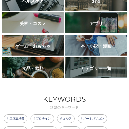
ヘルスケア
お酒
美容・コスメ
アプリ
ゲーム・おもちゃ
本・小説・漫画
食品・飲料
カテゴリー一覧
KEYWORDS
話題のキーワード
空気清浄機
プロテイン
ゴルフ
ノートパソコン