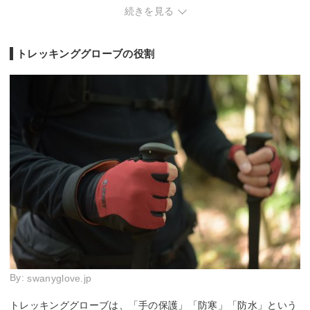
XXS、XS、S、M、
5、6、
展開サイズ
XS、S、M、L、XL
XS、S、M、L
続きを見る
L、XL
0、11
トレッキンググローブの役割
By:
swanyglove.jp
トレッキンググローブは、「手の保護」「防寒」「防水」という