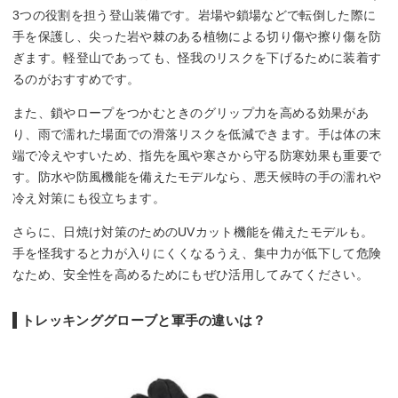
3つの役割を担う登山装備です。岩場や鎖場などで転倒した際に
手を保護し、尖った岩や棘のある植物による切り傷や擦り傷を防
ぎます。軽登山であっても、怪我のリスクを下げるために装着す
るのがおすすめです。
また、鎖やロープをつかむときのグリップ力を高める効果があ
り、雨で濡れた場面での滑落リスクを低減できます。手は体の末
端で冷えやすいため、指先を風や寒さから守る防寒効果も重要で
す。防水や防風機能を備えたモデルなら、悪天候時の手の濡れや
冷え対策にも役立ちます。
さらに、日焼け対策のためのUVカット機能を備えたモデルも。
手を怪我すると力が入りにくくなるうえ、集中力が低下して危険
なため、安全性を高めるためにもぜひ活用してみてください。
トレッキンググローブと軍手の違いは？