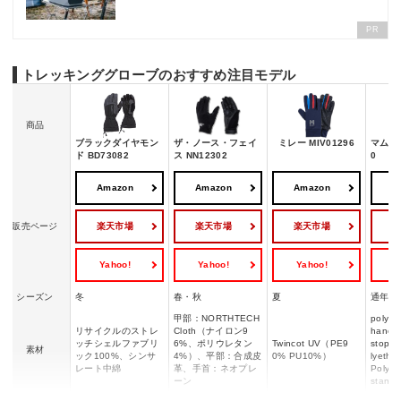
PR
トレッキンググローブのおすすめ注目モデル
商品
ブラックダイヤモン
ザ・ノース・フェイ
ミレー MIV01296
マムート
ド BD73082
ス NN12302
0
Amazon
Amazon
Amazon
A
楽天市場
楽天市場
楽天市場
販売ページ
Yahoo!
Yahoo!
Yahoo!
Y
シーズン
冬
春・秋
夏
通年
甲部：NORTHTECH
polyam
リサイクルのストレ
Cloth（ナイロン9
hane l
ッチシェルファブリ
6%、ポリウレタン
Twincot UV（PE9
stopp
素材
ック100%、シンサ
4%）、平部：合成皮
0% PU10%）
lyeth
レート中綿
革、手首：ネオプレ
Polye
ーン
stane