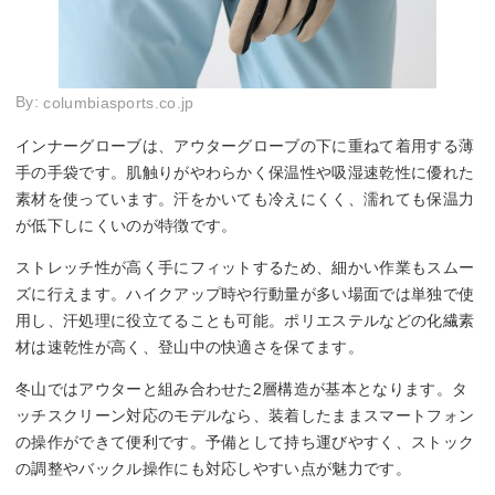
By:
columbiasports.co.jp
インナーグローブは、アウターグローブの下に重ねて着用する薄
手の手袋です。肌触りがやわらかく保温性や吸湿速乾性に優れた
素材を使っています。汗をかいても冷えにくく、濡れても保温力
が低下しにくいのが特徴です。
ストレッチ性が高く手にフィットするため、細かい作業もスムー
ズに行えます。ハイクアップ時や行動量が多い場面では単独で使
用し、汗処理に役立てることも可能。ポリエステルなどの化繊素
材は速乾性が高く、登山中の快適さを保てます。
冬山ではアウターと組み合わせた2層構造が基本となります。タ
ッチスクリーン対応のモデルなら、装着したままスマートフォン
の操作ができて便利です。予備として持ち運びやすく、ストック
の調整やバックル操作にも対応しやすい点が魅力です。