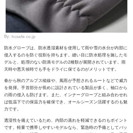
By:
hcsafe.co.jp
防水グローブは、防水透湿素材を使用して雨や雪の水分が内部に
侵入するのを防ぐ役割を持ちます。縫い目に防水処理を施したモ
デルと、処理のない防滴モデルの2種類が展開されています。雨
天時や悪天候時でも手をドライに保てるのがメリットです。
春から秋のアルプス稜線や、風雨が予想されるルートなどで威力
を発揮。手首部分が長めに設計されている製品が多く、袖口から
の雨の侵入も防げます。また、インナーグローブと組み合わせれ
ば低温下での保温力を確保でき、オールシーズン活躍するのも魅
力です。
透湿性を備えているため、内部の蒸れを軽減できるのもポイント
です。軽量で携帯しやすいモデルなら、緊急時の予備としてバッ