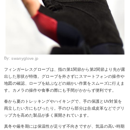
By:
swanyglove.jp
フィンガーレスグローブは、指の第1関節から第2関節より先が露
出した形状が特徴。グローブを外さずにスマートフォンの操作や
地図の確認、ロープを結ぶなどの細かい作業をスムーズに行えま
す。カメラの操作や食事の際にも手間がかからず便利です。
春から夏のトレッキングやハイキングで、手の保護とUV対策を
両立したい方にもぴったり。手のひら部分は合成皮革などでグリ
ップ力を高めた製品が多く展開されています。
真冬や厳冬期には保温性が足りず不向きですが、気温の高い時期