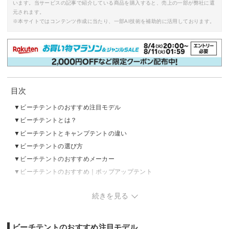
います。当サービスの記事で紹介している商品を購入すると、売上の一部が弊社に還
元されます。
※本サイトではコンテンツ作成に当たり、一部AI技術を補助的に活用しております。
目次
ビーチテントのおすすめ注目モデル
ビーチテントとは？
ビーチテントとキャンプテントの違い
ビーチテントの選び方
ビーチテントのおすすめメーカー
ビーチテントのおすすめ｜ポップアップテント
ビーチテントのおすすめ｜ワンタッチテント
続きを見る
ビーチテントのおすすめ｜組み立て式テント
ビーチテントの売れ筋ランキングをチェック
ビーチテントが設営禁止の海水浴場はある？
ビーチテントのおすすめ注目モデル