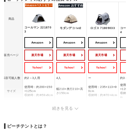
Amazon
ベストセラー
Amazon おすすめ
商品
コールマン 221870
モダンデコ lxt2
ロゴス 71809033
コールマ
3
4
Amazon
Amazon
Amazon
A
楽天市場
楽天市場
楽天市場
販売ページ
Yahoo!
Yahoo!
Yahoo!
Y
収容可能人数
約2～3人用
4人
ー
約3～
使用時：
使用時：約200×150
使用時：235×113×9
幅210×奥行210×高
×120c
サイズ
×125cm
0cm
さ150cm
収納時：
収納時：約Φ59x8cm
収納時：約Φ70×4cm
m
質量
約2.7kg
3.5kg
約2.0kg
約3kg
続きを見る
レギュラー：95～9
9％
UVカット率
ー
99.9%
ー(U
※ブラックコーティ
ングタイプ：100％
ビーチテントとは？