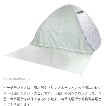
レギュラー：3000～
シェードスキン：約
シェー
4000mm
3000mm
3000
耐水圧
※ブラックコーティ
ー
フロアシート：約15
フロア
ングタイプ：10000
00mm
00mm
mm
◯（シェードスキ
ー（防水性能はあ
ー（撥水加工はあ
◯（シ
防水加工
ン：PU防水）
り）
り）
ン：P
By:
amazon.co.jp
ビーチテントとは、海水浴やマリンスポーツといった海辺のレジ
ャーに適したテントのことです。日差しや風をブロックして、休
憩・食事場所を確保できるのが魅力。着替え場所や荷物置き場と
しても活躍します。