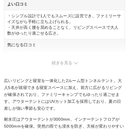
よい口コミ
・シンプル設計で1人でもスムーズに設営でき、ファミリーサ
イズながら手軽に立ち上げられる。
・天井が高く腰を屈めることなく、リビングスペースで大人
数がゆったり過ごせる広さ。
気になる口コミ
・総重量が約20kgで、収納時は家族や友人と協力して運ぶ必
要あり。
続きを見る
・TC素材は厚いため、昼間でも中が暗い傾向。
広いリビングと寝室を一体化した2ルーム型トンネルテント。大
人5名が就寝できる寝室スペースに加え、前方に広がるリビング
が確保されており、ファミリーキャンプでもゆったり過ごせま
す。アウターテントにはUVカット加工を採用しており、夏の日
差しが強い季節も安心です。
耐水圧はアウターテントが3000mm、インナーテントフロアが
5000mmを確保。突然の雨でも浸水を防ぎ、天候が変わりやすい