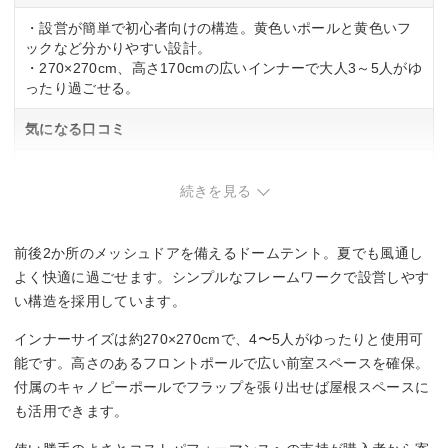
・設営が簡単で初心者向けの構造。黄色いポールと黄色いフ
ックなど分かりやすい設計。
・270×270cm、高さ170cmの広いインナーで大人3～5人がゆ
ったり過ごせる。
気になる口コミ
・真夏での利用時、前後のメッシュドアだけでは蒸し蒸し感
が残る可能性あり。冷風機などの暑さ対策を検討した方が無
続きを見る
難。
前後2か所のメッシュドアを備えるドームテント。夏でも風通し
よく快適に過ごせます。シンプルなフレームワークで設営しやす
い構造を採用しています。
インナーサイズは約270×270cmで、4〜5人がゆったりと使用可
能です。高さのあるフロントポールで広い前室スペースを確保。
付属のキャノピーポールでフラップを張り出せば屋根スペースに
も活用できます。