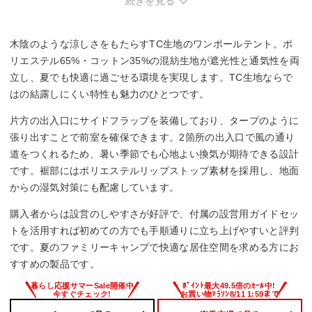
変。
続きを見る
・出入口のファスナー位置が高く、身長によっては手を伸ば
す必要あり。
木陰のような涼しさをもたらすTC生地のワンポールテント。ポ
リエステル65%・コットン35%の混紡生地が遮光性と通気性を両
立し、夏でも快適に過ごせる環境を実現します。TC生地ならで
はの結露しにくい特性も魅力のひとつです。
片方の出入口にサイドフラップを装備しており、タープのように
張り出すことで前室を確保できます。2箇所の出入口で風の通り
道をつくれるため、暑い季節でも心地よい換気が期待できる設計
です。裾部にはポリエステルリップストップ素材を採用し、地面
からの湿気対策にも配慮しています。
購入者からは設営のしやすさが好評で、付属の設営用ガイドセッ
トを活用すれば初めての方でも手順通りに立ち上げやすいと評判
です。夏のファミリーキャンプで快適な居住空間を求める方にお
すすめの製品です。