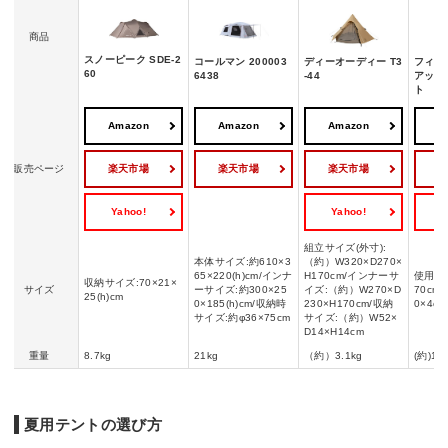
商品
スノーピーク SDE-2
コールマン 200003
ディーオーディー T3
フィー
60
6438
-44
アップ
ト
Amazon
Amazon
Amazon
A
楽天市場
楽天市場
楽天市場
販売ページ
Yahoo!
Yahoo!
Y
組立サイズ(外寸):
本体サイズ:約610×3
（約）W320×D270×
65×220(h)cm/インナ
H170cm/インナーサ
使用時:
収納サイズ:70×21×
サイズ
ーサイズ:約300×25
イズ:（約）W270×D
70cm
25(h)cm
0×185(h)cm/収納時
230×H170cm/収納
0×4cm
サイズ:約φ36×75cm
サイズ:（約）W52×
D14×H14cm
重量
8.7kg
21kg
（約）3.1kg
(約)1k
夏用テントの選び方