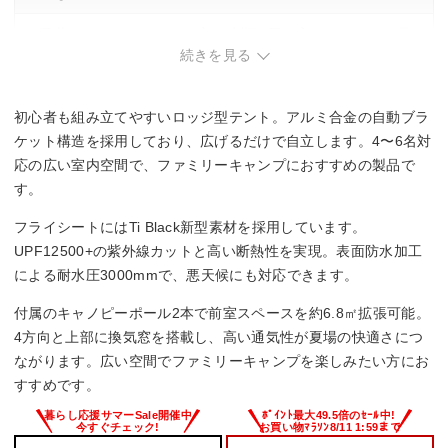
・天井がメッシュのため、寒い時期は風が入りやすく、結露
が落ちてくることがある。
続きを見る
・重量が約13.6kgで、運搬時に一定の負担あり。
初心者も組み立てやすいロッジ型テント。アルミ合金の自動ブラ
ケット構造を採用しており、広げるだけで自立します。4〜6名対
応の広い室内空間で、ファミリーキャンプにおすすめの製品で
す。
フライシートにはTi Black新型素材を採用しています。
UPF12500+の紫外線カットと高い断熱性を実現。表面防水加工
による耐水圧3000mmで、悪天候にも対応できます。
付属のキャノピーポール2本で前室スペースを約6.8㎡拡張可能。
4方向と上部に換気窓を搭載し、高い通気性が夏場の快適さにつ
ながります。広い空間でファミリーキャンプを楽しみたい方にお
すすめです。