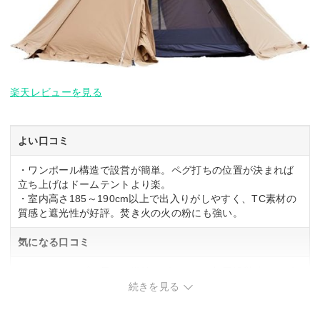
楽天レビューを見る
よい口コミ
・ワンポール構造で設営が簡単。ペグ打ちの位置が決まれば
立ち上げはドームテントより楽。
・室内高さ185～190cm以上で出入りがしやすく、TC素材の
質感と遮光性が好評。焚き火の火の粉にも強い。
気になる口コミ
・ガイドロープの長さが微妙にばらつき、初回設営時にペグ
位置の調整が必要になる場合がある。
続きを見る
・朝の結露が多く、乾燥に時間がかかる可能性あり。