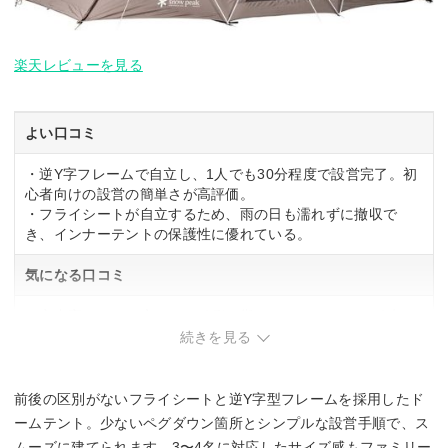
楽天レビューを見る
よい口コミ
・逆Y字フレームで自立し、1人でも30分程度で設営完了。初
心者向けの設営の簡単さが高評価。
・フライシートが自立するため、雨の日も濡れずに撤収で
き、インナーテントの保護性に優れている。
気になる口コミ
・室内高160cmで立っての移動は難しく、フルクローズ時に
圧迫感を感じる可能性あり。
続きを見る
・真冬の使用には断熱対策が必要で、春から秋向きのテン
ト。
前後の区別がないフライシートと逆Y字型フレームを採用したド
ームテント。少ないペグダウン箇所とシンプルな設営手順で、ス
ムーズに建てられます。3〜4名に対応したサイズ感もファミリー