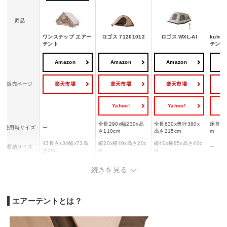
商品
ワンステップ エアー
ロゴス 71201012
ロゴス WXL-AI
kuhu
テント
テント
Amazon
Amazon
Amazon
A
楽天市場
楽天市場
楽天市場
販売ページ
Yahoo!
Yahoo!
Y
全長290x幅230x高
全長630x奥行380x
床長2.
使用時サイズ
ー
さ110cm
高さ215cm
m
43長さx34幅x73高
縦20x横49x高さ20c
縦40x横85x高さ40c
収納サイズ
ー
さcm
m
m
重量
ー
4.5kg
28.0kg
21kg
続きを見る
フレーム：TPUチュ
ーブ、6061アルミ/
キャノピー：スチー
フレーム：TPUチュ
ル/フライシート：難
エアーテントとは？
ポリエチレン/レイン
ーブ/フライシート：
燃性ポリオックス/イ
アルミ
素材
フライ素材：ポリエ
難燃性バルキーポリ/
ンナーテント：ポリ
ル
ステル
フロアシート：バル
タフタ/フロアシー
キーポリ
ト：ヘビーポリオッ