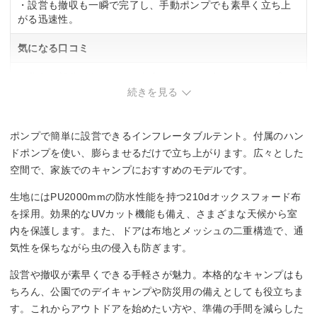
・設営も撤収も一瞬で完了し、手動ポンプでも素早く立ち上
がる迅速性。
気になる口コミ
・黄色の部分が多いため、色合いの好みで合わせるタープを
選ぶ必要な場合あり。
続きを見る
ポンプで簡単に設営できるインフレータブルテント。付属のハン
ドポンプを使い、膨らませるだけで立ち上がります。広々とした
空間で、家族でのキャンプにおすすめのモデルです。
生地にはPU2000mmの防水性能を持つ210dオックスフォード布
を採用。効果的なUVカット機能も備え、さまざまな天候から室
内を保護します。また、ドアは布地とメッシュの二重構造で、通
気性を保ちながら虫の侵入も防ぎます。
設営や撤収が素早くできる手軽さが魅力。本格的なキャンプはも
ちろん、公園でのデイキャンプや防災用の備えとしても役立ちま
す。これからアウトドアを始めたい方や、準備の手間を減らした