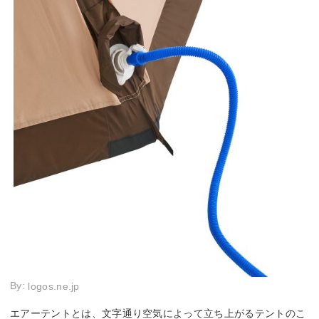
クス/メッシュ：ポリ
エステル
ベンチレーシ
通気メッシュ
ベンチレーション
ベンチレーション
ー
ョン
メッシュパネ
通気メッシュ
デビルブロックST
メッシュ
ー
ル
By:
logos.ne.jp
エアーテントとは、文字通り空気によって立ち上がるテントのこ